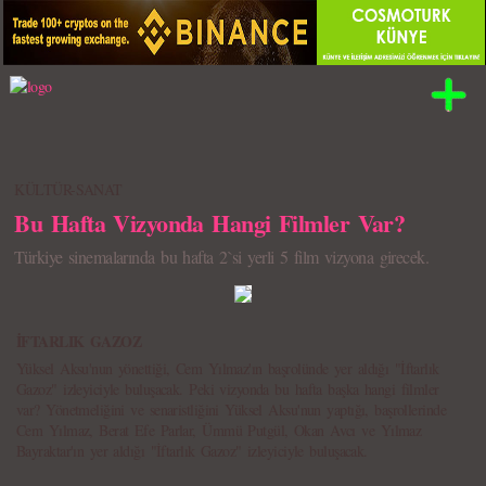
KÜLTÜR-SANAT
Bu Hafta Vizyonda Hangi Filmler Var?
Türkiye sinemalarında bu hafta 2`si yerli 5 film vizyona girecek.
İFTARLIK GAZOZ
Yüksel Aksu'nun yönettiği, Cem Yılmaz'ın başrolünde yer aldığı "İftarlık
Gazoz" izleyiciyle buluşacak. Peki vizyonda bu hafta başka hangi filmler
var? Yönetmeliğini ve senaristliğini Yüksel Aksu'nun yaptığı, başrollerinde
Cem Yılmaz, Berat Efe Parlar, Ümmü Putgül, Okan Avcı ve Yılmaz
Bayraktar'ın yer aldığı "İftarlık Gazoz" izleyiciyle buluşacak.