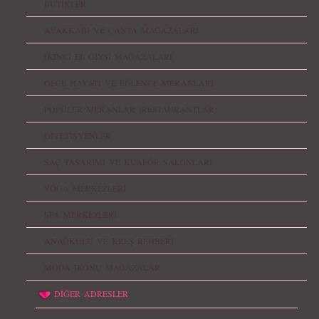
BUTİKLER
AYAKKABI VE ÇANTA MAĞAZALARI
İKİNCİ EL GİYSİ MAĞAZALARI
GECE HAYATI VE EĞLENCE MEKANLARI
POPÜLER MEKANLAR (RESTAURANTLAR)
DİYETİSYENLER
SAÇ TASARIMI VE KUAFÖR SALONLARI
YOGA MERKEZLERİ
SPA MERKEZLERİ
ANAOKULU VE KREŞ REHBERİ
MODA İKONU MAĞAZALAR
DİĞER ADRESLER