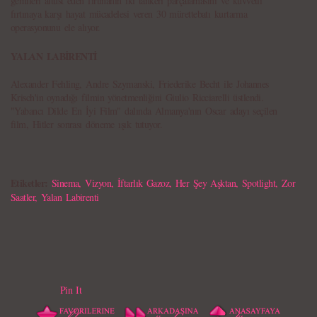
gemileri altüst eden fırtınanın iki tankeri parçalamasını ve kuvvetli
fırtınaya karşı hayat mücadelesi veren 30 mürettebatı kurtarma
operasyonunu ele alıyor.
YALAN LABİRENTİ
Alexander Fehling, Andre Szymanski, Friederike Becht ile Johannes
Krisch'in oynadığı filmin yönetmenliğini Giulio Ricciarelli üstlendi.
"Yabancı Dilde En İyi Film" dalında Almanya'nın Oscar adayı seçilen
film, Hitler sonrası döneme ışık tutuyor.
Etiketler:
Sinema
,
Vizyon
,
İftarlık Gazoz
,
Her Şey Aşktan
,
Spotlight
,
Zor
Saatler
,
Yalan Labirenti
Pin It