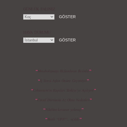
Koleksiyonu
GÜNLÜK FALINIZ
HAVA DURUMU
MBFWI - Gülçin Çengel 2015 Yaz
MBFWI - Zeynep Erdoğan 2015 Yaz
Koleksiyonu
Koleksiyonu
“
”
Metabolizmayı Hızlandıran Besinler
“
”
İş Stresi Aşkın Önüne Geçemiyor
MBFWI - Giray Sepin 2015 Yaz Koleksiyonu
MBFWI - Burçe Bekrek 2015 Yaz Koleksiyonu
“
”
Cehennem’in Kapıları Türkiye’ye Açılıyor!
“
”
Cinsel Dürtünün Az Olma Nedenleri
“
”
Nikâhta keramet yokmuş!
“
”
Butik “UFF!”... açıldı!