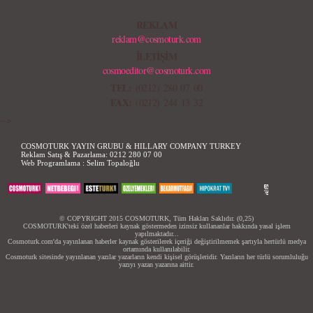
REKLAM
reklam@cosmoturk.com
İLETİŞİM
cosmoeditor@cosmoturk.com
TEL:
(0212) 280 07 00
FAX:
(0212) 244 13 32
-->
COSMOTURK YAYIN GRUBU & HILLARY COMPANY TURKEY
Reklam Satış & Pazarlama:
0212 280 07 00
Web Programlama :
Selim Topaloğlu
© COPYRIGHT 2015 COSMOTURK, Tüm Hakları Saklıdır. (0,25)
COSMOTURK'teki özel haberleri kaynak göstermeden izinsiz kullananlar hakkında yasal işlem
yapılmaktadır...
Cosmoturk.com'da yayınlanan haberler kaynak gösterilerek içeriği değiştirilmemek şartıyla hertürlü medya
ortamında kullanılabilir.
Cosmoturk sitesinde yayınlanan yazılar yazarların kendi kişisel görüşleridir. Yazıların her türlü sorumluluğu
yazıyı yazan yazarına aittir.