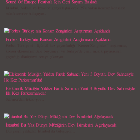
Sound Of Europe Festivali İçin Geri Sayım Başladı
İstanbul, Ankara ve İzmir’de gerçekleştirilecek 25’e yakın ücretsiz konserde
müzikseverler buluşuyor...
Forbes Türkiye’nin Konser Zenginleri Araştırması Açıklandı
Forbes Türkiye’nin üçüncü kez yayımladığı “Konser Zenginleri” araştırması,
konser ekonomisindeki büyümeyi ve Türkiye’de canlı müzik piyasasının
geçirdiği dönüşümü ortaya çıkarıyor.
Elektronik Müziğin Yıldızı Faruk Sabancı Yeni 3 Boyutlu Dev Sahnesiyle
İlk Kez Parkorman’da!
Sabancı’dan tekno şov…
İstanbul Bu Yaz Dünya Müziğinin Dev İsimlerini Ağırlayacak
Dünyanın yıldızları İstanbul’da buluşuyor…