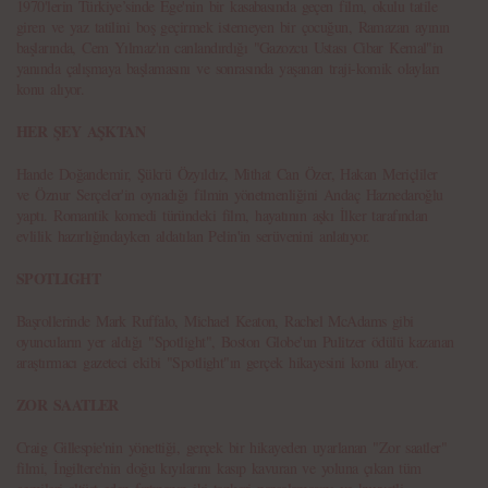
1970'lerin Türkiye’sinde Ege'nin bir kasabasında geçen film, okulu tatile
giren ve yaz tatilini boş geçirmek istemeyen bir çocuğun, Ramazan ayının
başlarında, Cem Yılmaz'ın canlandırdığı "Gazozcu Ustası Cibar Kemal"in
yanında çalışmaya başlamasını ve sonrasında yaşanan traji-komik olayları
konu alıyor.
HER ŞEY AŞKTAN
Hande Doğandemir, Şükrü Özyıldız, Mithat Can Özer, Hakan Meriçliler
ve Öznur Serçeler'in oynadığı filmin yönetmenliğini Andaç Haznedaroğlu
yaptı. Romantik komedi türündeki film, hayatının aşkı İlker tarafından
evlilik hazırlığındayken aldatılan Pelin'in serüvenini anlatıyor.
SPOTLIGHT
Başrollerinde Mark Ruffalo, Michael Keaton, Rachel McAdams gibi
oyuncuların yer aldığı "Spotlight", Boston Globe'un Pulitzer ödülü kazanan
araştırmacı gazeteci ekibi "Spotlight"ın gerçek hikayesini konu alıyor.
ZOR SAATLER
Craig Gillespie'nin yönettiği, gerçek bir hikayeden uyarlanan "Zor saatler"
filmi, İngiltere'nin doğu kıyılarını kasıp kavuran ve yoluna çıkan tüm