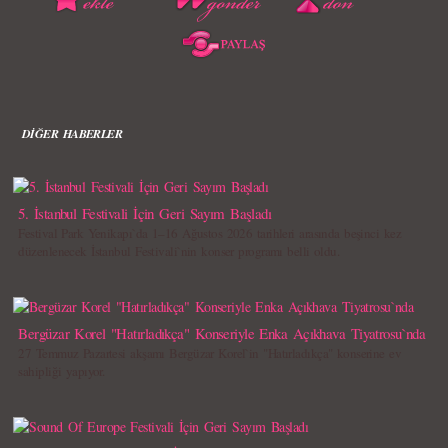
DİĞER HABERLER
5. İstanbul Festivali İçin Geri Sayım Başladı
Festival Park Yenikapı`da 1–16 Ağustos 2026 tarihleri arasında beşinci kez
düzenlenecek İstanbul Festivali`nin konser programı belli oldu.
Bergüzar Korel "Hatırladıkça" Konseriyle Enka Açıkhava Tiyatrosu`nda
27 Temmuz Pazartesi akşamı Bergüzar Korel`in "Hatırladıkça" konserine ev
sahipliği yapıyor.