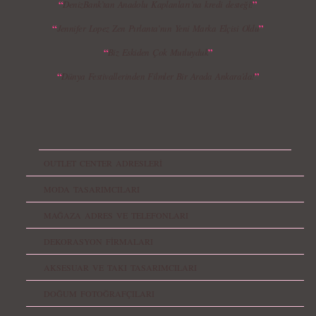
“
”
DenizBank’tan Anadolu Kaplanları’na kredi desteği!
“
”
Jennifer Lopez Zen Pırlanta’nın Yeni Marka Elçisi Oldu
“
”
Biz Eskiden Çok Mutluyduk
“
”
Dünya Festivallerinden Filmler Bir Arada Ankara’da!
OUTLET CENTER ADRESLERİ
MODA TASARIMCILARI
MAĞAZA ADRES VE TELEFONLARI
DEKORASYON FİRMALARI
AKSESUAR VE TAKI TASARIMCILARI
DOĞUM FOTOĞRAFÇILARI