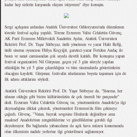
kadar hep sizlerin karşısında olayım istiyorum" diye konuştu.
Sergi açılışının ardından Atatürk Üniversitesi Oditoryumu'nda düzenlenen
törenle festival açılışı yapıldı. Törene Erzurum Valisi Celalettin Güvenç,
AK Parti Erzurum Milletvekili Saadettin Aydın, Atatürk Üniversitesi
Rektörü Prof. Dr. Yaşar Sütbeyaz, ünlü yönetmen ve yazar Halit Refiğ,
ünlü sinema oyuncusu Hülya Koçyiğit, gazeteci-yazar Feridun Andaç ile
basın ve sanat camiasından çok sayıda davetli katıldı. Bir konuşma yapan
festival organizatörü Nil Gürpınar, geçen yıl 3 gün süreyle yapılan
etkinliğin bu yıl 5 güne çıkarıldığını ve tüm sinemalarda gösterimlerin
olacağını kaydetti. Gürpınar, festivalin uluslararası boyuta taşınması için de
ilk adımı attıklarını söyledi.
Atatürk Üniversitesi Rektörü Prof. Dr. Yaşar Sütbeyaz da, "Sinema, her
ulusun olduğu gibi bizim kültürümüzün de çok önemli bir parçasıdır"
dedi. Erzurum Valisi Celalettin Güvenç ise, yönetmenlerin Anadolu'ya ilgi
duymadığına dikkat çekerek, yönetmenleri Erzurum'da film çekmeye
çağırdı. Güvenç, "Vatan, bayrak sevgisine filmlerde değiniliyor ama
maalesef Anadolu'nun zenginliklerine ve güzelliklerine gerekli ilgi
duyulmuyor. Bu bağlamda yabancıların da açık hava müzesi konumunda
olan ülkemizin nadide yerlerine ilgi gösterilmesi sağlanmıyor.