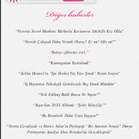
MBFWI - Gülçin Çengel 2015 Yaz
MBFWI - Zeynep Erdoğan 2015 Yaz
Koleksiyonu
Koleksiyonu
“
”
Victoria Secret Mankeni Michaela Kocianova SAGAZA Kızı Oldu
“
”
Nerede Çalışsak Daha Verimli Oluruz? Ev mi? Ofis mi?
MBFWI - Giray Sepin 2015 Yaz Koleksiyonu
MBFWI - Burçe Bekrek 2015 Yaz Koleksiyonu
“
”
Balayı çiftlerine özel...
“
”
Karmaşadan Kurtulmak
“
”
Zeliha Demirel’in “İşte Herkes Yüz Yüze Şimdi” Resim Sergisi
“
”
İş Hayatının Psikolojik Getirileriyle Baş Etmek Mümkün
“
”
Terk Edilmiş Balık Burcu Ne Yapar?
“
”
Yaşar’dan 20.Yıl Albümü: “Şehir Yalnızlığı”
“
”
Bu Besinlerle Daha Uzun Yaşayın!
“
Nesrin Cavadzade ve Hatice Aslan’ın Paylaştığı “Bir Annenin Sonatı” Dünya
”
Prömiyerini Antalya Altın Portakal’da Gerçekleştirdi