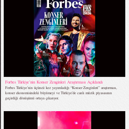
Forbes Türkiye’nin Konser Zenginleri Araştırması Açıklandı
Forbes Türkiye’nin üçüncü kez yayımladığı “Konser Zenginleri” araştırması,
konser ekonomisindeki büyümeyi ve Türkiye’de canlı müzik piyasasının
geçirdiği dönüşümü ortaya çıkarıyor.