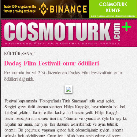
KÜLTÜR-SANAT
Dadaş Film Festivali onur ödülleri
Erzurumda bu yıl 2.'si düzenlenen Dadaş Film Festivali'nin onur
ödülleri dağıtıldı.
Festival kapsamında "Fotoğraflarla Türk Sineması" adlı sergi açıldı.
Sergiyi gezen ünlü sinema sanatçısı Hülya Koçyiğit, hayranlarıyla bol bol
fotoğraf çektirdi, ikram edilen kadayıf dolmasını yedi. Hülya Koçyiğit,
basın mensuplarının sorusu üzerine, "Sinema ve oyunculuk öyle bir şey ki;
hayatın her anını, her yaşı, her durumu aktarabilmek ve ayna tutmak
önemli. Bir çoğumuz, yaşamın içinde fark edemediğimiz şeyleri, sinema
yoluyla fark edebiliyoruz. Onun için, Allah bana nasip ederse ölünceye