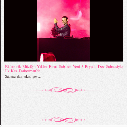
Elektronik Müziğin Yıldızı Faruk Sabancı Yeni 3 Boyutlu Dev Sahnesiyle
İlk Kez Parkorman’da!
Sabancı’dan tekno şov…