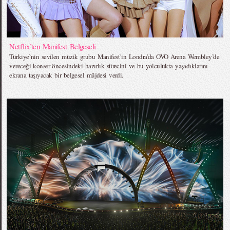
Netflix’ten Manifest Belgeseli
Türkiye`nin sevilen müzik grubu Manifest`in Londra’da OVO Arena Wembley’de
vereceği konser öncesindeki hazırlık sürecini ve bu yolculukta yaşadıklarını
ekrana taşıyacak bir belgesel müjdesi verdi.