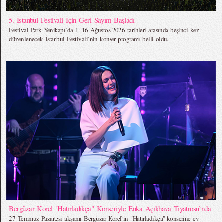
5. İstanbul Festivali İçin Geri Sayım Başladı
Festival Park Yenikapı`da 1–16 Ağustos 2026 tarihleri arasında beşinci kez
düzenlenecek İstanbul Festivali`nin konser programı belli oldu.
Bergüzar Korel "Hatırladıkça" Konseriyle Enka Açıkhava Tiyatrosu`nda
27 Temmuz Pazartesi akşamı Bergüzar Korel`in "Hatırladıkça" konserine ev