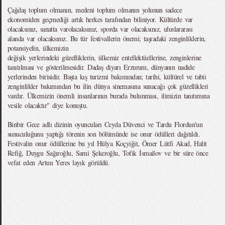
Çağdaş toplum olmanın, medeni toplum olmanın yolunun sadece
ekonomiden geçmediği artık herkes tarafından biliniyor. Kültürde var
olacaksınız, sanatta varolacaksınız, sporda var olacaksınız, uluslararası
alanda var olacaksınız. Bu tür festivallerin önemi; taşradaki zenginliklerin,
potansiyelin, ülkemizin
değişik yerlerindeki güzelliklerin, ülkemiz entellektüellerine, zenginlerine
tanıtılması ve gösterilmesidir. Dadaş diyarı Erzurum, dünyanın nadide
yerlerinden birisidir. Başta kış turizmi bakımından; tarihi, kültürel ve tabii
zenginlikler bakımından bu ilin dünya sinemasına sunacağı çok güzellikleri
vardır. Ülkemizin önemli insanlarının burada bulunması, ilimizin tanıtımına
vesile olacaktır" diye konuştu.
Binbir Gece adlı dizinin oyuncuları Ceyda Düvenci ve Tardu Flordun'un
sunuculuğunu yaptığı törenin son bölümünde ise onur ödülleri dağıtıldı.
Festivalin onur ödüllerine bu yıl Hülya Koçyiğit, Ömer Lütfi Akad, Halit
Refiğ, Duygu Sağıroğlu, Sami Şekeroğlu, Tofik İsmailov ve bir süre önce
vefat eden Artun Yeres layık görüldü.