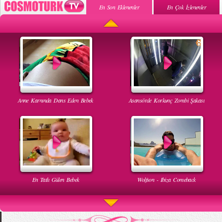
En Son Eklenenler
En Çok İzlenenler
Anne Karnında Dans Eden Bebek
Asansörde Korkunç Zombi Şakası
En Tatlı Gülen Bebek
Wolfson - Ibiza Comeback