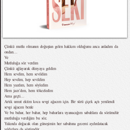
Çünkü mutlu olmanın doğuştan gelen hakkım olduğunu anca anladım da
ondan…
Ve
Mutluluğa söz verdim
Çünkü ağlayarak dünyaya geldim
Hem sevdim, hem sevildim
Hep sevdim, hep sevildim
Hem yazdım, hem söyledim
Hem jazz’dım, hem tökezledim
Ama geçti…
Artık umut ektim koca sevgi ağacım için. Bir sürü çiçek açtı yenilendi
sevgi ağacım benle
Ve bu bahar, her bahar, hep baharlara uyanacağım sabahlara da sözümdür
mutluluğa verdiğim bu söz.
Yakında doğacak olan güneşimin her sabahına gecemi aydınlatacak
yıldızlara da sözümdür.