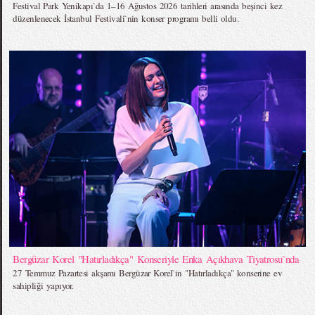
Festival Park Yenikapı`da 1–16 Ağustos 2026 tarihleri arasında beşinci kez
düzenlenecek İstanbul Festivali`nin konser programı belli oldu.
Bergüzar Korel "Hatırladıkça" Konseriyle Enka Açıkhava Tiyatrosu`nda
27 Temmuz Pazartesi akşamı Bergüzar Korel`in "Hatırladıkça" konserine ev
sahipliği yapıyor.