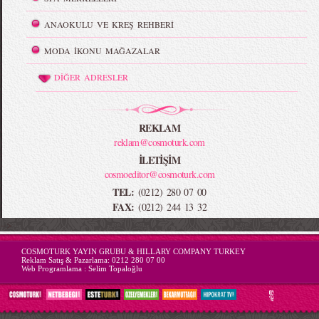
ANAOKULU VE KREŞ REHBERİ
MODA İKONU MAĞAZALAR
DİĞER ADRESLER
REKLAM
reklam@cosmoturk.com
İLETİŞİM
cosmoeditor@cosmoturk.com
TEL:
(0212) 280 07 00
FAX:
(0212) 244 13 32
-->
COSMOTURK YAYIN GRUBU & HILLARY COMPANY TURKEY
Reklam Satış & Pazarlama:
0212 280 07 00
Web Programlama :
Selim Topaloğlu