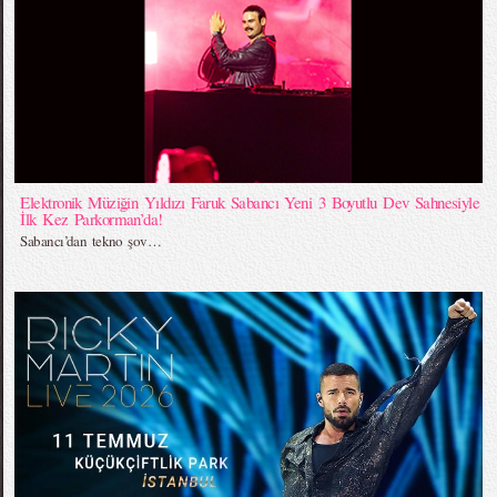
Elektronik Müziğin Yıldızı Faruk Sabancı Yeni 3 Boyutlu Dev Sahnesiyle
İlk Kez Parkorman’da!
Sabancı’dan tekno şov…