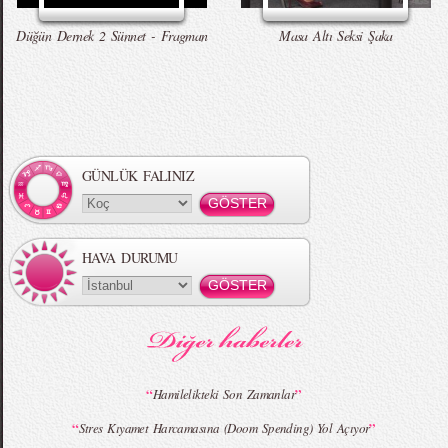
Talking Tom Versiyon
Düğün Dernek 2 Sünnet - Fragman
Masa Altı Seksi Şaka
Örgü Saç Modelleri
MBFWI - Hakan Akkaya 2015 Yaz
Koleksiyonu
GÜNLÜK FALINIZ
HAVA DURUMU
MBFWI - Gülçin Çengel 2015 Yaz
MBFWI - Zeynep Erdoğan 2015 Yaz
Koleksiyonu
Koleksiyonu
“
”
Hamilelikteki Son Zamanlar
“
”
Stres Kıyamet Harcamasına (Doom Spending) Yol Açıyor