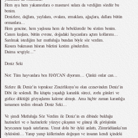
Hem aya hem yakamozlara o masmavi sulara da verdiğim sözdür bu
benim.
Denizlere, dağlara, yaylalara, ovalara, ırmaklara, ağaçlara, dallara bütün
ormanlara…
Hem gencine, hem yaşlısına hem de bebekleredir bu sözüm benim.
Canım kuşlara, bütün evrene, doğadaki haycanlara açtım kollarımı…
Sarılmak istediğim her mutluluğa bundan böyle söz verdim.
Kusura bakmasın hüsran biletini kestim gönderdim.
Daima sevgiyle…”
Deniz Seki
Not: Tüm hayvanlara ben HAYCAN diyorum… Çünkü onlar can…
Sizlere ilk Deniz’in topraksız Zincirlikuyu’su olan cezaevinden Deniz’in
Dibi ile seslendi. Bu kitapta yaşadığı karanlık süreci, zorlu günleri ve
gizlice döktüğü gözyaşlarını kaleme almıştı. Ama hiçbir zaman karanlığa
tamamen teslim olmadı Deniz Seki…
Ve şimdi Mutluluğa Söz Verdim ile Deniz’in en dibinde bulduğu
hazineleri ve o hazinelerle yüzeye çıkışının ve güneşi ilk görüşünün
heyecanını taşıdı satırlarına. Umut dolu bir öykü anlattı, Zümrüdüanka’nın
öyküsünü… Yanıp yanıp küllerinden doğuşun ve insanın kendi içindeki