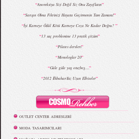
MBFWI - Giray Sepin 2015 Yaz Koleksiyonu
MBFWI - Burçe Bekrek 2015 Yaz Koleksiyonu
“
”
Anoreksiya Sizi Değil Siz Onu Zayıflatın
“
”
Sarışın Olma Fikrinizi Hayata Geçirmenin Tam Zamanı!
“
”
İyi Karneye Ödül Kötü Karneye Ceza Ne Kadar Doğru?
“
”
13 saç problemine 13 pratik çözüm
“
”
Pilates dersleri
“
”
Monologlar 20
“
”
Güle güle yaş otuzbeş….
“
”
2012 İlkbahar-Yaz Uzun Elbiseler
OUTLET CENTER ADRESLERİ
MODA TASARIMCILARI