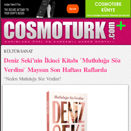
KÜLTÜR-SANAT
Deniz Seki’nin İkinci Kitabı `Mutluluğa Söz
Verdim` Mayısın Son Haftası Raflarda
“Neden Mutluluğa Söz Verdim?