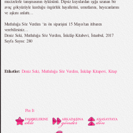
mucizelerle tanışmasının öyküsünü. Dipsiz kuyulardan ışığa uzanan bir
avuç gökyüzüyle kurduğu özgürlük hayallerini, umutlarını, heyecanlarını
ve aşkını anlattı…
Mutluluğa Söz Verdim ‘in ön siparişini 15 Mayıs’tan itibaren
verebilirsiniz…
Deniz Seki, Mutluluğa Söz Verdim, İnkılâp Kitabevi, İstanbul, 2017
Sayfa Sayısı: 280
Etiketler:
Deniz Seki
,
Mutluluğa Söz Verdim
,
İnkilap Kitapevi
,
Kitap
Pin It