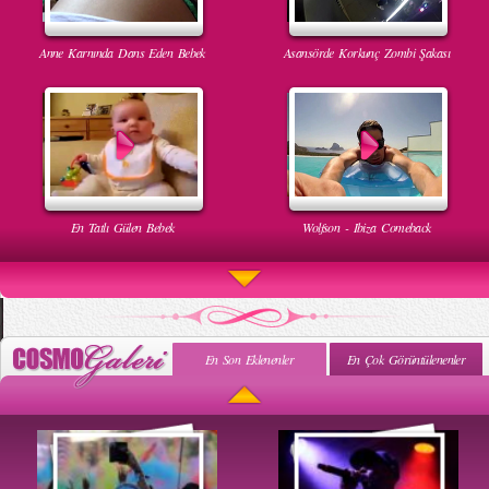
Anne Karnında Dans Eden Bebek
Asansörde Korkunç Zombi Şakası
En Tatlı Gülen Bebek
Wolfson - Ibiza Comeback
En Son Eklenenler
En Çok Görüntülenenler
Uyuyan Bebeğe Gangnam Dinletilirse Ne Olur
Uykusun Da Gülen Bebek