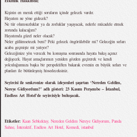
Etkinlik Hakkında;
Kişinin en merak ettiği soruların içinde gelecek vardır.
Hayatım ne yöne gidecek?
Ne tür olumsuzluklar ya da zorluklar yaşayacak, nelerle mücadele etmek
zorunda kalacağım?
Hayatımda güzel neler olacak?
Neler gülümsetecek beni? Peki gelecek öngörülebilir mi? Geleceğin sırları
acaba geçmişte mi yatıyor?
Geleceğinize yön verecek bu konuşma sonrasında hayata bakış açınız
değişecek. Hayat amaçlarımızı yeniden gözden geçirerek ve kendi
yolculuğumuza başka bir perspektiften bakarak evrenin en büyük sırları ve
planları ile bütünleşmiş hissedeceksiniz.
Seyircisi ile senkronize olarak izleyenleri şaşırtan ‘Nereden Geldim,
Nereye Gidiyordum?’ adlı gösteri: 23 Kasım Perşembe – İstanbul,
Endless Art Hotel’de seyircisiyle buluşacak.
Etiketler:
Kaan Sebkektay
,
Nereden Geldim Nereye Gidiyorum
,
Panda
Sahne
,
İnteraktif
,
Endless Art Hotel
,
Komedi
,
istanbul