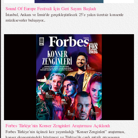
Sound Of Europe Festivali İçin Geri Sayım Başladı
İstanbul, Ankara ve İzmir’de gerçekleştirilecek 25’e yakın ücretsiz konserde
müzikseverler buluşuyor...
Forbes Türkiye’nin Konser Zenginleri Araştırması Açıklandı
Forbes Türkiye’nin üçüncü kez yayımladığı “Konser Zenginleri” araştırması,
konser ekonomisindeki büyümeyi ve Türkiye’de canlı müzik piyasasının