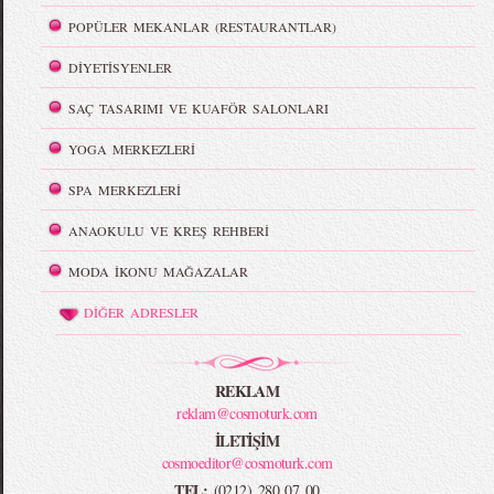
POPÜLER MEKANLAR (RESTAURANTLAR)
DİYETİSYENLER
SAÇ TASARIMI VE KUAFÖR SALONLARI
YOGA MERKEZLERİ
SPA MERKEZLERİ
ANAOKULU VE KREŞ REHBERİ
MODA İKONU MAĞAZALAR
DİĞER ADRESLER
REKLAM
reklam@cosmoturk.com
İLETİŞİM
cosmoeditor@cosmoturk.com
TEL:
(0212) 280 07 00