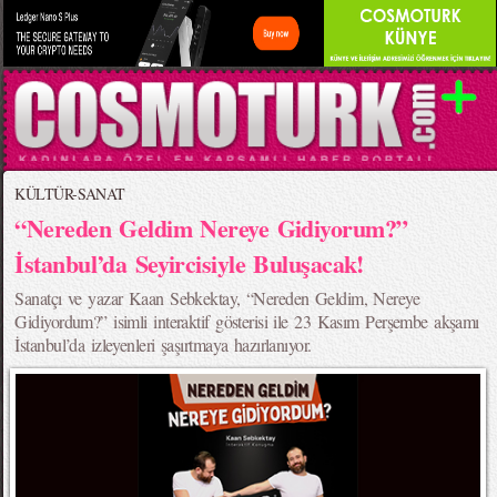
KÜLTÜR-SANAT
“Nereden Geldim Nereye Gidiyorum?”
İstanbul’da Seyircisiyle Buluşacak!
Sanatçı ve yazar Kaan Sebkektay, “Nereden Geldim, Nereye
Gidiyordum?” isimli interaktif gösterisi ile 23 Kasım Perşembe akşamı
İstanbul’da izleyenleri şaşırtmaya hazırlanıyor.