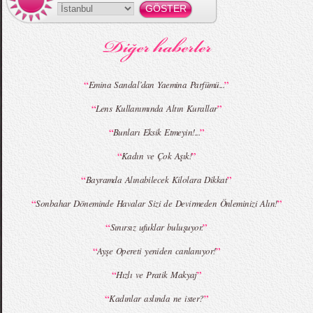
MBFWI - Gülçin Çengel 2015 Yaz
MBFWI - Zeynep Erdoğan 2015 Yaz
Koleksiyonu
Koleksiyonu
“
”
Emina Sandal’dan Yaemina Parfümü...
“
”
Lens Kullanımında Altın Kurallar
MBFWI - Giray Sepin 2015 Yaz Koleksiyonu
MBFWI - Burçe Bekrek 2015 Yaz Koleksiyonu
“
”
Bunları Eksik Etmeyin!...
“
”
Kadın ve Çok Aşık!
“
”
Bayramda Alınabilecek Kilolara Dikkat
“
”
Sonbahar Döneminde Havalar Sizi de Devirmeden Önleminizi Alın!
“
”
Sınırsız ufuklar buluşuyor.
“
”
Ayşe Opereti yeniden canlanıyor!
“
”
Hızlı ve Pratik Makyaj
“
”
Kadınlar aslında ne ister?