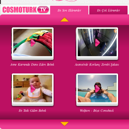
En Son Eklenenler
En Çok İzlenenler
Anne Karnında Dans Eden Bebek
Asansörde Korkunç Zombi Şakası
En Tatlı Gülen Bebek
Wolfson - Ibiza Comeback