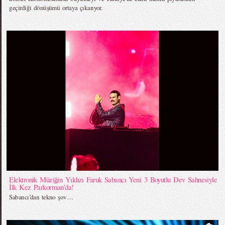
geçirdiği dönüşümü ortaya çıkarıyor.
Elektronik Müziğin Yıldızı Faruk Sabancı Yeni 3 Boyutlu Dev Sahnesiyle
İlk Kez Parkorman’da!
Sabancı’dan tekno şov…