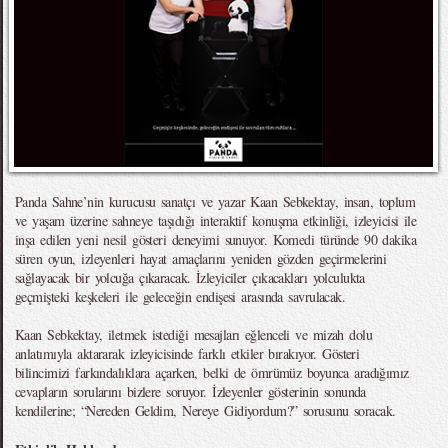
Panda Sahne’nin kurucusu sanatçı ve yazar Kaan Sebkektay, insan, toplum
ve yaşam üzerine sahneye taşıdığı interaktif konuşma etkinliği, izleyicisi ile
inşa edilen yeni nesil gösteri deneyimi sunuyor. Komedi türünde 90 dakika
süren oyun, izleyenleri hayat amaçlarını yeniden gözden geçirmelerini
sağlayacak bir yolcuğa çıkaracak. İzleyiciler çıkacakları yolculukta
geçmişteki keşkeleri ile geleceğin endişesi arasında savrulacak.
Kaan Sebkektay, iletmek istediği mesajları eğlenceli ve mizah dolu
anlatımıyla aktararak izleyicisinde farklı etkiler bırakıyor. Gösteri
bilincimizi farkındalıklara açarken, belki de ömrümüz boyunca aradığımız
cevapların sorularını bizlere soruyor. İzleyenler gösterinin sonunda
kendilerine; “Nereden Geldim, Nereye Gidiyordum?” sorusunu soracak.