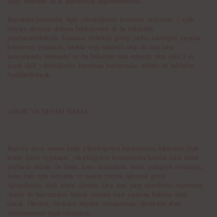
ilişiği kesilenler de af kapsamında değerlendirilecek.
Başvuruda bulunanlar, ilgili yükseköğretim kurumları tarafından, 2 aylık
başvuru süresinin dolması beklenmeden de bu haklardan
yararlandırılabilecek. Kanunun yürürlüğe girdiği tarihte askerliğini yapanlar
terhislerini; gözaltında, tutuklu veya hükümlü olup da ceza infaz
kurumlarında bulunanlar ise bu hallerinin sona ermesini takip eden 2 ay
içinde ilgili yükseköğretim kurumuna başvurmaları halinde bu haklardan
faydalandırılacak.
-SINAV VE DEVAM HAKKI-
Başvuru süresi sonuna kadar yükseköğretim kurumlarınca haklarında ilişik
kesme işlemi uygulanan, yükseköğretim kurumlarında hazırlık dahil bütün
sınıflarda intibak, ön lisans, lisans tamamlama, lisans, pedagojik formasyon,
lisans üstü, tıpta uzmanlık ve sanatta yeterlik öğrenimi gören
öğrencilerden, ilişik kesme işlemine karşı idari yargı mercilerine başvurmuş
olanlar da başvurmaları halinde yeniden kayıt yaptırma hakkına sahip
olacak. Davanın, davacının aleyhine sonuçlanması, öğrencinin aftan
yararlanmasına engel olmayacak.