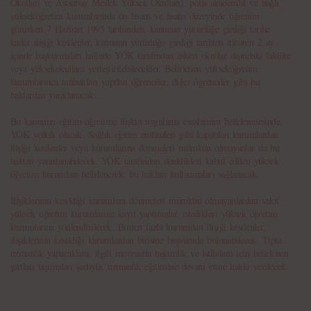
Okulları ve Astsubay Meslek Yüksek Okulları), polis akademisi ve bağlı
yükseköğretim kurumlarında ön lisans ve lisans düzeyinde öğrenim
görürken 7 Haziran 1995 tarihinden, kanunun yürürlüğe girdiği tarihe
kadar ilişiği kesilenler, kanunun yürürlüğe girdiği tarihten itibaren 2 ay
içinde başvurmaları halinde YÖK tarafından askeri okullar dışındaki fakülte
veya yüksekokullara yerleştirilebilecekler. Belirlenen yükseköğretim
kurumlarınca intibakları yapılan öğrenciler, diğer öğrenciler gibi bu
haklardan yararlanacak.
Bu kanunun eğitim-öğretime ilişkin uygulama esaslarının belirlenmesinde,
YÖK yetkili olacak. Sağlık eğitim enstitüleri gibi kapatılan kurumlardan
ilişiği kesilenler veya kurumlarına dönmeleri mümkün olmayanlar da bu
haktan yararlanabilecek. YÖK tarafından denklikleri kabul edilen yüksek
öğretim kurumları belirlenerek, bu hakları kullanmaları sağlanacak.
İlişiklerinin kesildiği kurumlara dönmeleri mümkün olmayanlardan vakıf
yüksek öğretim kurumlarına kayıt yaptıranlar, istedikleri yüksek öğretim
kurumlarına yönlendirilecek. Birden fazla kurumdan ilişiği kesilenler,
ilişiklerinin kesildiği kurumlardan birisine başvuruda bulunabilecek. Tıpta
uzmanlık yapacaklara, ilgili mevzuatta hekimlik ve istihdam için belirlenen
şartları taşımaları şartıyla, uzmanlık eğitimine devam etme hakkı verilecek.