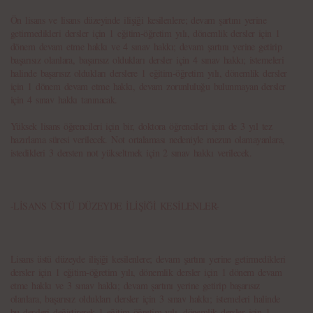
Ön lisans ve lisans düzeyinde ilişiği kesilenlere; devam şartını yerine
getirmedikleri dersler için 1 eğitim-öğretim yılı, dönemlik dersler için 1
dönem devam etme hakkı ve 4 sınav hakkı; devam şartını yerine getirip
başarısız olanlara, başarısız oldukları dersler için 4 sınav hakkı; istemeleri
halinde başarısız oldukları derslere 1 eğitim-öğretim yılı, dönemlik dersler
için 1 dönem devam etme hakkı, devam zorunluluğu bulunmayan dersler
için 4 sınav hakkı tanınacak.
Yüksek lisans öğrencileri için bir, doktora öğrencileri için de 3 yıl tez
hazırlama süresi verilecek. Not ortalaması nedeniyle mezun olamayanlara,
istedikleri 3 dersten not yükseltmek için 2 sınav hakkı verilecek.
-LİSANS ÜSTÜ DÜZEYDE İLİŞİĞİ KESİLENLER-
Lisans üstü düzeyde ilişiği kesilenlere; devam şartını yerine getirmedikleri
dersler için 1 eğitim-öğretim yılı, dönemlik dersler için 1 dönem devam
etme hakkı ve 3 sınav hakkı; devam şartını yerine getirip başarısız
olanlara, başarısız oldukları dersler için 3 sınav hakkı; istemeleri halinde
bu dersleri değiştirerek 1 eğitim öğretim yılı, dönemlik dersler için 1