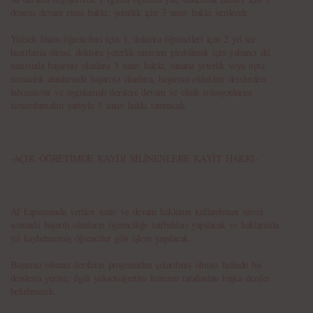
dönem devam etme hakkı, yeterlik için 3 sınav hakkı verilecek.
Yüksek lisans öğrencileri için 1, doktora öğrencileri için 2 yıl tez
hazırlama süresi, doktora yeterlik sınavına girebilmek için yabancı dil
sınavında başarısız olanlara 3 sınav hakkı, sanatta yeterlik veya tıpta
uzmanlık alanlarında başarısız olanlara, başarısız oldukları derslerden
laboratuvar ve uygulamalı derslere devam ve eksik rotasyonlarını
tamamlamaları şartıyla 3 sınav hakkı tanınacak.
-AÇIK ÖĞRETİMDE KAYDI SİLİNENLERE KAYIT HAKKI-
Af kapsamında verilen sınav ve devam hakkının kullanılması süreci
sonunda başarılı olanların öğrenciliğe intibakları yapılacak ve haklarında,
yıl kaybetmemiş öğrenciler gibi işlem yapılacak.
Başarısız olunan derslerin programdan çıkarılmış olması halinde bu
derslerin yerine, ilgili yükseköğretim kurumu tarafından başka dersler
belirlenecek.