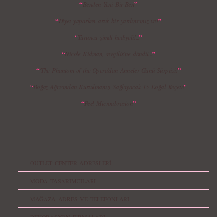
“
”
Benden Yeni Bir Ben
“
”
Diyet yaparken artık bir yardımcınız var
“
”
Turuncu şimdi hediyeli!...
“
”
Nicole Kidman, sevgilisine döndü...
“
”
‘The Phantom of the Opera’dan Anneler Günü Sürprizi!
“
”
Boğaz Ağrısından Kurtulmanızı Sağlayacak 15 Doğal Reçete
“
”
Peel Microabrasion
OUTLET CENTER ADRESLERİ
MODA TASARIMCILARI
MAĞAZA ADRES VE TELEFONLARI
DEKORASYON FİRMALARI