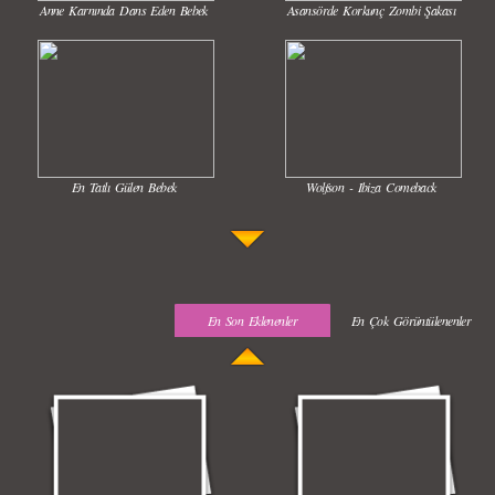
Anne Karnında Dans Eden Bebek
Asansörde Korkunç Zombi Şakası
En Tatlı Gülen Bebek
Wolfson - Ibiza Comeback
En Son Eklenenler
En Çok Görüntülenenler
Uyuyan Bebeğe Gangnam Dinletilirse Ne Olur
Uykusun Da Gülen Bebek