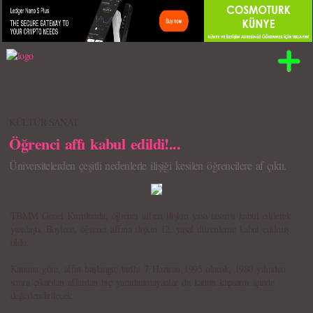
KÜLTÜR-SANAT
Öğrenci affı kabul edildi!...
Üniversitelerden çeşitli nedenlerle ilişiği kesilen öğrencilere af çıktı.
TBMM Genel Kurulunda, öğrenci affına ilişkin yasa tasarısı kabul edilerek
yasalaştı. Böylece, öğrenci affına ilişkin 12. yasal düzenleme kabul edilmiş
oldu.
Kanuna göre, affın başlangıç tarihi 7 Haziran 1995 olacak, 1980 yılından
sonra çıkarılan aflardan hiç yararlanmayanlar da kanun kapsamı içinde
değerlendirilecek.