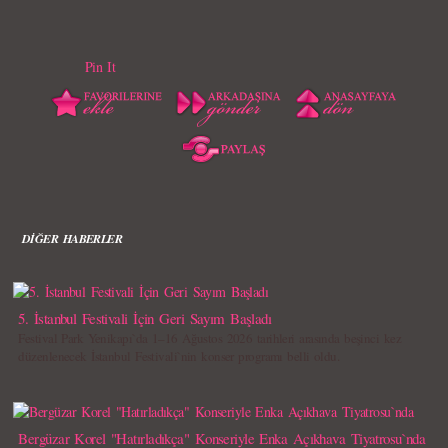
Pin It
DİĞER HABERLER
5. İstanbul Festivali İçin Geri Sayım Başladı
Festival Park Yenikapı`da 1–16 Ağustos 2026 tarihleri arasında beşinci kez
düzenlenecek İstanbul Festivali`nin konser programı belli oldu.
Bergüzar Korel "Hatırladıkça" Konseriyle Enka Açıkhava Tiyatrosu`nda