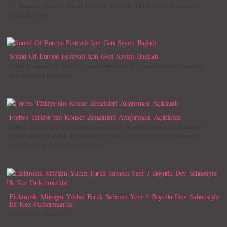
27 Temmuz Pazartesi akşamı Bergüzar Korel`in "Hatırladıkça" konserine ev
sahipliği yapıyor.
Sound Of Europe Festivali İçin Geri Sayım Başladı
İstanbul, Ankara ve İzmir’de gerçekleştirilecek 25’e yakın ücretsiz konserde
müzikseverler buluşuyor...
Forbes Türkiye’nin Konser Zenginleri Araştırması Açıklandı
Forbes Türkiye’nin üçüncü kez yayımladığı “Konser Zenginleri” araştırması,
konser ekonomisindeki büyümeyi ve Türkiye’de canlı müzik piyasasının
geçirdiği dönüşümü ortaya çıkarıyor.
Elektronik Müziğin Yıldızı Faruk Sabancı Yeni 3 Boyutlu Dev Sahnesiyle
İlk Kez Parkorman’da!
Sabancı’dan tekno şov…