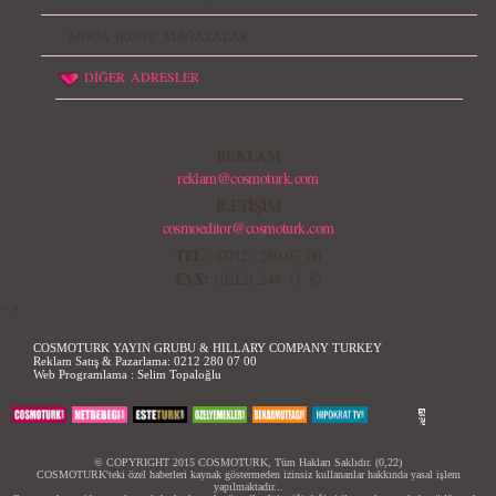
MODA İKONU MAĞAZALAR
DİĞER ADRESLER
REKLAM
reklam@cosmoturk.com
İLETİŞİM
cosmoeditor@cosmoturk.com
TEL:
(0212) 280 07 00
FAX:
(0212) 244 13 32
-->
COSMOTURK YAYIN GRUBU & HILLARY COMPANY TURKEY
Reklam Satış & Pazarlama:
0212 280 07 00
Web Programlama :
Selim Topaloğlu
© COPYRIGHT 2015 COSMOTURK, Tüm Hakları Saklıdır. (0,22)
COSMOTURK'teki özel haberleri kaynak göstermeden izinsiz kullananlar hakkında yasal işlem
yapılmaktadır...