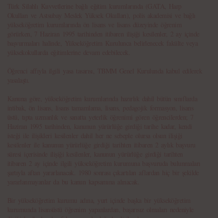
Türk Silahlı Kuvvetlerine bağlı eğitim kurumlarında (GATA, Harp
Okulları ve Astsubay Meslek Yüksek Okulları), polis akademisi ve bağlı
yükseköğretim kurumlarında ön lisans ve lisans düzeyinde öğrenim
görürken, 7 Haziran 1995 tarihinden itibaren ilişiği kesilenler, 2 ay içinde
başvurmaları halinde, Yükseköğretim Kurulunca belirlenecek fakülte veya
yüksekokullarda eğitimlerine devam edebilecek.
Öğrenci affıyla ilgili yasa tasarısı, TBMM Genel Kurulunda kabul edilerek
yasalaştı.
Kanuna göre, yükseköğretim kurumlarında hazırlık dahil bütün sınıflarda
intibak, ön lisans, lisans tamamlama, lisans, pedagojik formasyon, lisans
üstü, tıpta uzmanlık ve sanatta yeterlik öğrenimi gören öğrencilerden; 7
Haziran 1995 tarihinden, kanunun yürürlüğe girdiği tarihe kadar, kendi
isteği ile ilişikleri kesilenler dahil her ne sebeple olursa olsun ilişiği
kesilenler ile kanunun yürürlüğe girdiği tarihten itibaren 2 aylık başvuru
süresi içerisinde ilişiği kesilenler, kanunun yürürlüğe girdiği tarihten
itibaren 2 ay içinde ilgili yükseköğretim kurumuna başvuruda bulunmaları
şartıyla aftan yararlanacak. 1980 sonrası çıkartılan aflardan hiç bir şekilde
yararlanmayanlar da bu kanun kapsamına alınacak.
Bir yükseköğretim kurumu adına, yurt içinde başka bir yükseköğretim
kurumunda lisansüstü öğrenim yapanlardan, başarısız olmaları nedeniyle