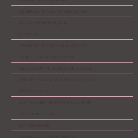
AKSESUAR VE TAKI TASARIMCILARI
DOĞUM FOTOĞRAFÇILARI
BUTİKLER
AYAKKABI VE ÇANTA MAĞAZALARI
İKİNCİ EL GİYSİ MAĞAZALARI
GECE HAYATI VE EĞLENCE MEKANLARI
POPÜLER MEKANLAR (RESTAURANTLAR)
DİYETİSYENLER
SAÇ TASARIMI VE KUAFÖR SALONLARI
YOGA MERKEZLERİ
SPA MERKEZLERİ
ANAOKULU VE KREŞ REHBERİ