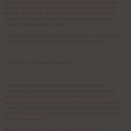
Pedagojik formasyon programını tamamlayamayanlar için 3 sınav hakkı
verilecek; yapamadıkları uygulamalar için ilgili yükseköğretim kurumu
tarafından devam imkanı sağlanacak. Açık öğretim sistemi ile öğrenim
yapılan ön lisans, lisans tamamlama ve lisans programlarından kaydı
silinenlere yeniden kayıt hakkı verilecek.
Lisans programlarına devam ederken çeşitli nedenlerle ön lisans diploması
alarak kurumlarından ayrılanlar da bu haklardan yararlandırılacak.
-LİSANSÜSTÜ ÖĞRENİM GÖRENLER-
Lisansüstü öğrenimlerini tamamlayamadıkları için yükseköğretim
kurumlarındaki görevlerine son verilenler, kendilerine tanınan haklardan
yararlanarak, öğrenimlerini verilen sürede tamamlamaları kaydıyla,
mezuniyetlerinin ardından 30 gün içinde YÖK'e başvuracak. Başvurunun
ardından 2 ay içinde adına öğrenim gördükleri yükseköğretim kurumuna
veya YÖK'ün uygun göreceği başka bir yükseköğretim kurumuna araştırma
görevlisi olarak atanacak.
Bunlardan para borçları olanların bu borçları, hizmet borcuna