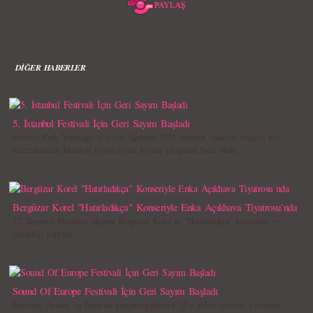
DİĞER HABERLER
5. İstanbul Festivali İçin Geri Sayım Başladı
Festival Park Yenikapı`da 1–16 Ağustos 2026 tarihleri arasında beşinci kez
düzenlenecek İstanbul Festivali`nin konser programı belli oldu.
Bergüzar Korel "Hatırladıkça" Konseriyle Enka Açıkhava Tiyatrosu`nda
27 Temmuz Pazartesi akşamı Bergüzar Korel`in "Hatırladıkça" konserine ev
sahipliği yapıyor.
Sound Of Europe Festivali İçin Geri Sayım Başladı
İstanbul, Ankara ve İzmir’de gerçekleştirilecek 25’e yakın ücretsiz konserde