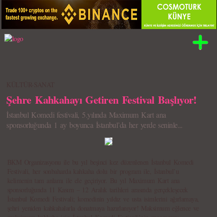
KÜLTÜR-SANAT
Şehre Kahkahayı Getiren Festival Başlıyor!
İstanbul Komedi festivali, 5.yılında Maximum Kart ana
sponsorluğunda 1 ay boyunca İstanbul’da her yerde seninle...
BKM Organizasyonu ile bu yıl beşinci kez düzenlenen İstanbul Komedi
Festivali, her sonbaharda kahkaha dolu bir program ile, İstanbul’u
kelimenin tam anlamı ile ele geçiriyor. Bu yıl Maximum Kart ana
sponsorluğunda 11 Kasım – 12 Aralık tarihleri arasında gerçekleşecek
İstanbul Komedi Festivali; komedinin yıldız ve usta isimlerini ağırlamaya,
şehri yeniden kahkahalarla donatmaya hazırlanıyor! Maksimum eğlence ve