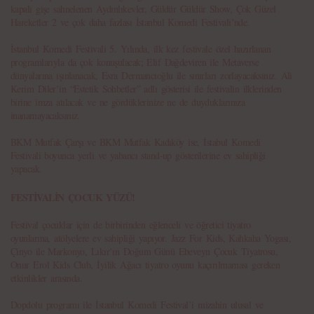
kapalı gişe sahnelenen Aydınlıkevler, Güldür Güldür Show, Çok Güzel
Hareketler 2 ve çok daha fazlası İstanbul Komedi Festivali’nde.
İstanbul Komedi Festivali 5. Yılında, ilk kez festivale özel hazırlanan
programlarıyla da çok konuşulacak; Elif Dağdeviren ile Metaverse
dünyalarına ışınlanacak, Esra Dermancıoğlu ile sınırları zorlayacaksınız. Ali
Kerim Diler’in “Estetik Sohbetler” adlı gösterisi ile festivalin ilklerinden
birine imza atılacak ve ne gördüklerinize ne de duyduklarınıza
inanamayacaksınız.
BKM Mutfak Çarşı ve BKM Mutfak Kadıköy ise, İstabul Komedi
Festivali boyunca yerli ve yabancı stand-up gösterilerine ev sahipliği
yapacak.
FESTİVALİN ÇOCUK YÜZÜ!
Festival çocuklar için de birbirinden eğlenceli ve öğretici tiyatro
oyunlarına, atölyelere ev sahipliği yapıyor. Jazz For Kids, Kahkaha Yogası,
Çinyo ile Markonyo, Lıkır’ın Doğum Günü Ebeveyn Çocuk Tiyatrosu,
Onur Erol Kids Club, İyilik Ağacı tiyatro oyunu kaçırılmaması gereken
etkinlikler arasında.
Dopdolu programı ile İstanbul Komedi Festival’i mizahin ulusal ve