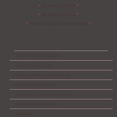
“
”
İdeal Cımbız Nasıl Seçilir?
“
”
Spor giyimi tercih edenlere
“
”
Cildinizin Işıldaması İçin Bal Kabağı Tüketin
OUTLET CENTER ADRESLERİ
MODA TASARIMCILARI
MAĞAZA ADRES VE TELEFONLARI
DEKORASYON FİRMALARI
AKSESUAR VE TAKI TASARIMCILARI
DOĞUM FOTOĞRAFÇILARI
BUTİKLER