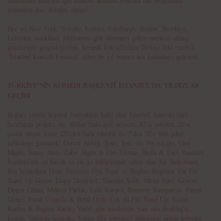
maksimum kahkaha için İstanbul Komedi Festivali’nin programını
radarınıza alın. Biletler, satışta!
Her yıl New York, Toronto, Londra, Edinburgh, Boston, Brooklyn,
Leicester, Auckland, Melbourne gibi dünyanın çekim merkezi olmuş
şehirlerinde gerçekleştirilen, komedi festivallerinin Türkiye’deki öncüsü
“İstanbul Komedi Festivali” şehre bu yıl beşinci kez kahkahayı getirecek.
TÜRKİYE’NİN KOMEDİ BAŞKENTİ İSTANBUL’DA YILDIZLAR
GEÇİDİ
Beşinci yılında komedi festivalinin kalbi olan İstanbul, festivale özel
hazırlanan projeler ile, 30’dan fazla ayrı sahnede, 82’si yetişkin, 20’si
çocuk olmak üzere 220’den fazla etkinlik ile 7’den 70’e tüm şehre
kahkahayı getirecek! Demet Akbağ, Şener Şen, Ali Poyrazoğlu, Gani
Müjde, Sunay Akın, Zafer Algöz & Can Yılmaz, Berfu & Eser Yenenler,
İngiltere’nin en büyük ve en iyi kulüplerinde sahne alan Joe Sutherland,
Rus komedyen Denis Smirnov, Oya Başar ve Begüm Birgören, Gır Gır
Stand Up Gecesi, Doğu Demirkol, Yasemin Şefik, Mesut Süre, Geveze,
Dinçer Güner, Meltem Parlak, Lesli Karavil, Semaver Kumpanya, Yunus
Günçe, Farah Coppola & Betal Özay, Çok da Fifi Stand-Up, Suzan
Kardeş & Begüm Kardeş Varbil gibi isimlerinin yanı sıra Beşiktaş’ta
Kortej, Vapurda Kahkaha Yogası gibi interaktif etkinlikler, sezon boyunca