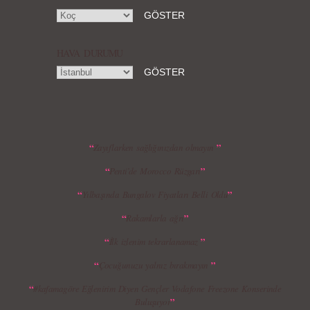
HAVA DURUMU
MBFWI - Gülçin Çengel 2015 Yaz
MBFWI - Zeynep Erdoğan 2015 Yaz
Koleksiyonu
Koleksiyonu
“
”
Zayıflarken sağlığınızdan olmayın
“
”
Penti’de Morocco Rüzgarı
MBFWI - Giray Sepin 2015 Yaz Koleksiyonu
MBFWI - Burçe Bekrek 2015 Yaz Koleksiyonu
“
”
Yılbaşında Bungalov Fiyatları Belli Oldu
“
”
Rakamlarla ağrı
“
”
İlk izlenim tekrarlanamaz
“
”
Çocuğunuzu yalnız bırakmayın
“
#kafamagöre Eğlenirim Diyen Gençler Vodafone Freezone Konserinde
”
Buluşuyor