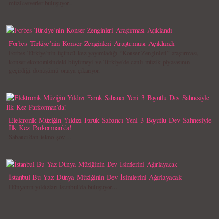
müzikseverler buluşuyor...
Forbes Türkiye’nin Konser Zenginleri Araştırması Açıklandı
Forbes Türkiye’nin üçüncü kez yayımladığı “Konser Zenginleri” araştırması,
konser ekonomisindeki büyümeyi ve Türkiye’de canlı müzik piyasasının
geçirdiği dönüşümü ortaya çıkarıyor.
Elektronik Müziğin Yıldızı Faruk Sabancı Yeni 3 Boyutlu Dev Sahnesiyle
İlk Kez Parkorman’da!
Sabancı’dan tekno şov…
İstanbul Bu Yaz Dünya Müziğinin Dev İsimlerini Ağırlayacak
Dünyanın yıldızları İstanbul’da buluşuyor…