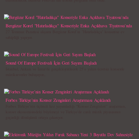
düzenlenecek İstanbul Festivali`nin konser programı belli oldu.
Bergüzar Korel "Hatırladıkça" Konseriyle Enka Açıkhava Tiyatrosu`nda
27 Temmuz Pazartesi akşamı Bergüzar Korel`in "Hatırladıkça" konserine ev
sahipliği yapıyor.
Sound Of Europe Festivali İçin Geri Sayım Başladı
İstanbul, Ankara ve İzmir’de gerçekleştirilecek 25’e yakın ücretsiz konserde
müzikseverler buluşuyor...
Forbes Türkiye’nin Konser Zenginleri Araştırması Açıklandı
Forbes Türkiye’nin üçüncü kez yayımladığı “Konser Zenginleri” araştırması,
konser ekonomisindeki büyümeyi ve Türkiye’de canlı müzik piyasasının
geçirdiği dönüşümü ortaya çıkarıyor.