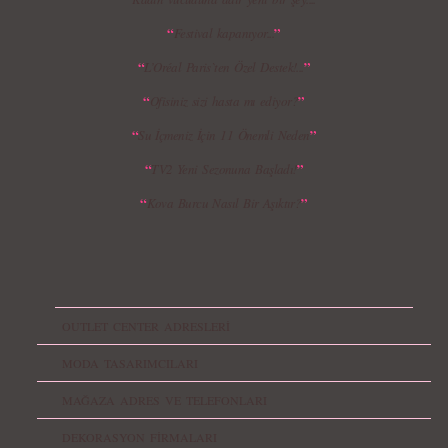
“
”
Festival kapanıyor...
“
”
L’Oréal Paris`ten Özel Destek!...
“
”
Ofisiniz sizi hasta mı ediyor?
“
”
Su İçmeniz İçin 11 Önemli Neden
“
”
TV2 Yeni Sezonuna Başladı!
“
”
Kova Burcu Nasıl Bir Aşıktır?
OUTLET CENTER ADRESLERİ
MODA TASARIMCILARI
MAĞAZA ADRES VE TELEFONLARI
DEKORASYON FİRMALARI