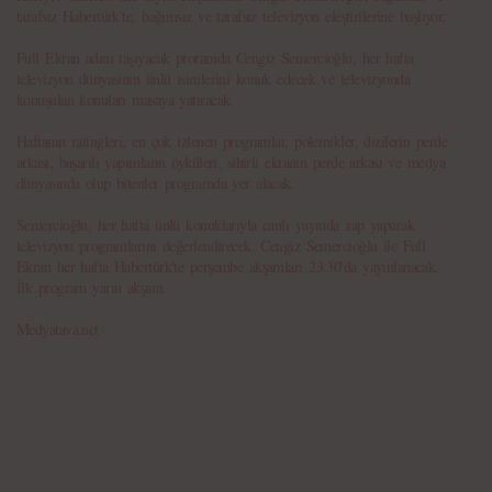
tarafsız Habertürk'te, bağımsız ve tarafsız televizyon eleştirilerine başlıyor.
Full Ekran adını taşıyacak proramda Cengiz Semercioğlu, her hafta
televizyon dünyasının ünlü isimlerini konuk edecek ve televizyonda
konuşulan konuları masaya yatıracak.
Haftanın ratingleri, en çok izlenen programlar, polemikler, dizilerin perde
arkası, başarılı yapımların öyküleri, sihirli ekranın perde arkası ve medya
dünyasında olup bitenler programda yer alacak.
Semercioğlu, her hafta ünlü konuklarıyla canlı yayında zap yaparak
televizyon programlarını değerlendirecek. Cengiz Semercioğlu ile Full
Ekran her hafta Habertürk'te perşembe akşamları 23.30'da yayınlanacak.
İlk program yarın akşam.
Medyatava.net