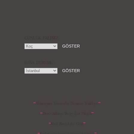
Örgü Saç Modelleri
MBFWI - Hakan Akkaya 2015 Yaz
Koleksiyonu
GÜNLÜK FALINIZ
HAVA DURUMU
MBFWI - Gülçin Çengel 2015 Yaz
MBFWI - Zeynep Erdoğan 2015 Yaz
Koleksiyonu
Koleksiyonu
“
”
Alüminyum Tencereler Demansı Tetikliyor
“
”
Deniz Akkaya Twigy İçin Plajda
MBFWI - Giray Sepin 2015 Yaz Koleksiyonu
MBFWI - Burçe Bekrek 2015 Yaz Koleksiyonu
“
”
Hadi Beni Aşka Getir
“
”
Kadın vücuduna dair yeni bir şey....