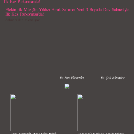
Elektronik Müziğin Yıldızı Faruk Sabancı Yeni 3 Boyutlu Dev Sahnesiyle
İlk Kez Parkorman’da!
Sabancı’dan tekno şov…
En Son Eklenenler
En Çok İzlenenler
Anne Karnında Dans Eden Bebek
Asansörde Korkunç Zombi Şakası