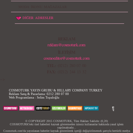
MODA İKONU MAĞAZALAR
DİĞER ADRESLER
REKLAM
reklam@cosmoturk.com
İLETİŞİM
cosmoeditor@cosmoturk.com
TEL:
(0212) 280 07 00
FAX:
(0212) 244 13 32
-->
COSMOTURK YAYIN GRUBU & HILLARY COMPANY TURKEY
Reklam Satış & Pazarlama:
0212 280 07 00
Web Programlama :
Selim Topaloğlu
© COPYRIGHT 2015 COSMOTURK, Tüm Hakları Saklıdır. (0,20)
COSMOTURK'teki özel haberleri kaynak göstermeden izinsiz kullananlar hakkında yasal işlem
yapılmaktadır...
Cosmoturk.com'da yayınlanan haberler kaynak gösterilerek içeriği değiştirilmemek şartıyla hertürlü medya