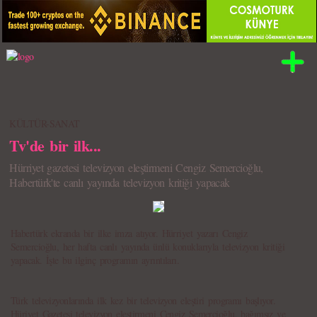
KÜLTÜR-SANAT
Tv'de bir ilk...
Hürriyet gazetesi televizyon eleştirmeni Cengiz Semercioğlu,
Habertürk'te canlı yayında televizyon kritiği yapacak
Habertürk ekranda bir ilke imza atıyor. Hürriyet yazarı Cengiz
Semercioğlu, her hafta canlı yayında ünlü konuklarıyla televizyon kritiği
yapacak. İşte bu ilginç programın ayrıntıları.
Türk televizyonlarında ilk kez bir televizyon eleştiri programı başlıyor.
Hüriyet Gazetesi televizyon eleştirmeni Cengiz Semercioğlu, bağımsız ve