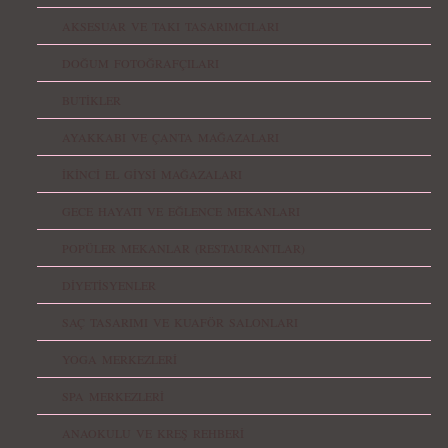
AKSESUAR VE TAKI TASARIMCILARI
DOĞUM FOTOĞRAFÇILARI
BUTİKLER
AYAKKABI VE ÇANTA MAĞAZALARI
İKİNCİ EL GİYSİ MAĞAZALARI
GECE HAYATI VE EĞLENCE MEKANLARI
POPÜLER MEKANLAR (RESTAURANTLAR)
DİYETİSYENLER
SAÇ TASARIMI VE KUAFÖR SALONLARI
YOGA MERKEZLERİ
SPA MERKEZLERİ
ANAOKULU VE KREŞ REHBERİ