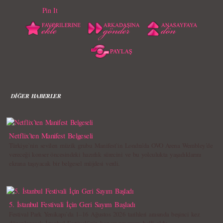
Pin It
DİĞER HABERLER
Netflix’ten Manifest Belgeseli
Türkiye`nin sevilen müzik grubu Manifest`in Londra’da OVO Arena Wembley’de
vereceği konser öncesindeki hazırlık sürecini ve bu yolculukta yaşadıklarını
ekrana taşıyacak bir belgesel müjdesi verdi.
5. İstanbul Festivali İçin Geri Sayım Başladı
Festival Park Yenikapı`da 1–16 Ağustos 2026 tarihleri arasında beşinci kez