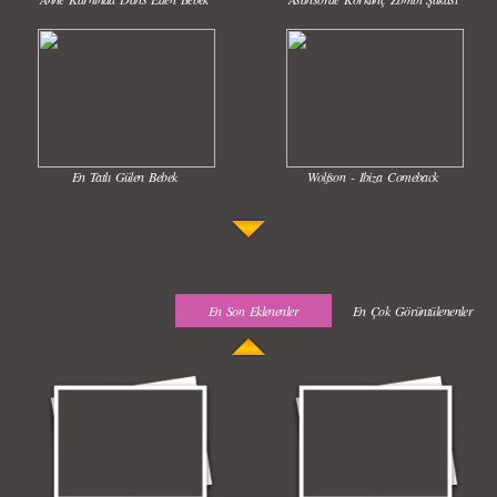
En Tatlı Gülen Bebek
Wolfson - Ibiza Comeback
En Son Eklenenler
En Çok Görüntülenenler
Uyuyan Bebeğe Gangnam Dinletilirse Ne Olur
Uykusun Da Gülen Bebek