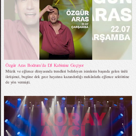
Özgür Aras Bodrum’da DJ Kabinine Geçiyor
Müzik ve eğlence dünyasında trendleri belirleyen isimlerin başında gelen ünlü
iletişimci, bugüne dek gece hayatına kazandırdığı mekânlarla eğlence sektörüne
de yön vermişti.