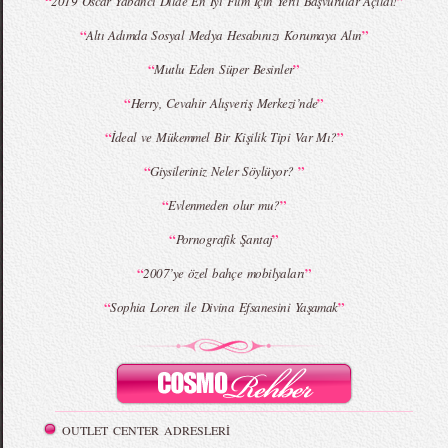
“
”
2019 Oscar Yabancı Dilde En İyi Film İçin Yerli Başvurular Açıldı!
“
”
Altı Adımda Sosyal Medya Hesabınızı Korumaya Alın
MBFWI - Giray Sepin 2015 Yaz Koleksiyonu
MBFWI - Burçe Bekrek 2015 Yaz Koleksiyonu
“
”
Mutlu Eden Süper Besinler
“
”
Herry, Cevahir Alışveriş Merkezi’nde
“
”
İdeal ve Mükemmel Bir Kişilik Tipi Var Mı?
“
”
Giysileriniz Neler Söylüyor?
“
”
Evlenmeden olur mu?
“
”
Pornografik Şantaj
“
”
2007’ye özel bahçe mobilyaları
“
”
Sophia Loren ile Divina Efsanesini Yaşamak
OUTLET CENTER ADRESLERİ