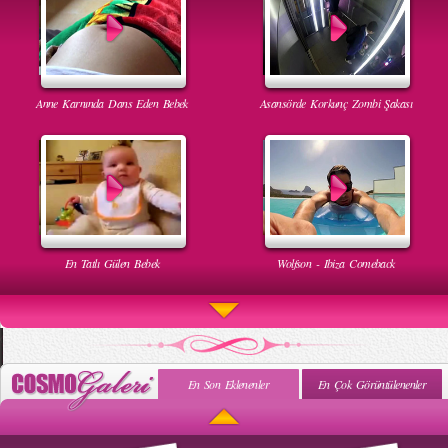
Anne Karnında Dans Eden Bebek
Asansörde Korkunç Zombi Şakası
En Tatlı Gülen Bebek
Wolfson - Ibiza Comeback
En Son Eklenenler
En Çok Görüntülenenler
Uyuyan Bebeğe Gangnam Dinletilirse Ne Olur
Uykusun Da Gülen Bebek