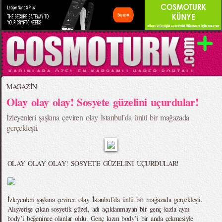
MAGAZİN
Olay olay olay! Sosyete güzelini uçurdular!
İzleyenleri şaşkına çeviren olay İstanbul’da ünlü bir mağazada
gerçekleşti.
OLAY OLAY OLAY! SOSYETE GÜZELINI UÇURDULAR!
İzleyenleri şaşkına çeviren olay İstanbul’da ünlü bir mağazada gerçekleşti.
Alışverişe çıkan sosyetik güzel, adı açıklanmayan bir genç kızla aynı
body’i beğenince olanlar oldu. Genç kızın body’i bir anda çekmesiyle