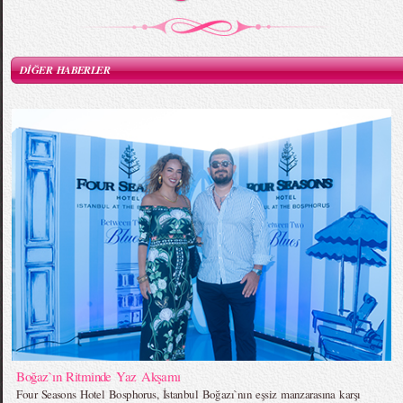
DİĞER HABERLER
Boğaz`ın Ritminde Yaz Akşamı
Four Seasons Hotel Bosphorus, İstanbul Boğazı`nın eşsiz manzarasına karşı