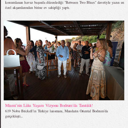
konumlanan havuz başında düzenlediği "Between Two Blues" davetiyle yazın en
özel akşamlarından birine ev sahipliği yaptı.
Miami’nin Lüks Yaşam Vizyonu Bodrum’da Tanıtıldı!
619 Nobu Brickell’in Türkiye lansmanı, Mandarin Oriental Bodrum’da
gerçekleşti...