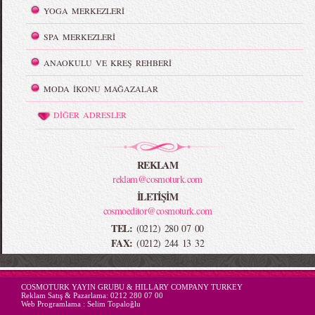
YOGA MERKEZLERİ
SPA MERKEZLERİ
ANAOKULU VE KREŞ REHBERİ
MODA İKONU MAĞAZALAR
DİĞER ADRESLER
REKLAM
reklam@cosmoturk.com
İLETİŞİM
cosmoeditor@cosmoturk.com
TEL:
(0212) 280 07 00
FAX:
(0212) 244 13 32
-->
COSMOTURK YAYIN GRUBU & HILLARY COMPANY TURKEY
Reklam Satış & Pazarlama:
0212 280 07 00
Web Programlama :
Selim Topaloğlu