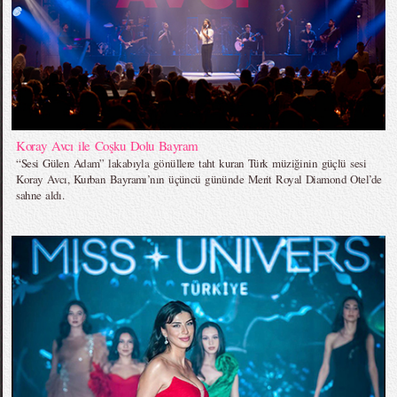
Koray Avcı ile Coşku Dolu Bayram
“Sesi Gülen Adam” lakabıyla gönüllere taht kuran Türk müziğinin güçlü sesi
Koray Avcı, Kurban Bayramı’nın üçüncü gününde Merit Royal Diamond Otel’de
sahne aldı.