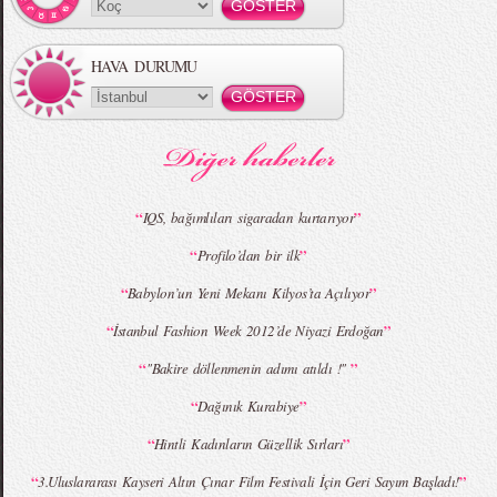
HAVA DURUMU
MBFWI - Gülçin Çengel 2015 Yaz
MBFWI - Zeynep Erdoğan 2015 Yaz
Koleksiyonu
Koleksiyonu
“
”
IQS, bağımlıları sigaradan kurtarıyor
“
”
Profilo’dan bir ilk
MBFWI - Giray Sepin 2015 Yaz Koleksiyonu
MBFWI - Burçe Bekrek 2015 Yaz Koleksiyonu
“
”
Babylon’un Yeni Mekanı Kilyos’ta Açılıyor
“
”
İstanbul Fashion Week 2012’de Niyazi Erdoğan
“
”
''Bakire döllenmenin adımı atıldı !''
“
”
Dağınık Kurabiye
“
”
Hintli Kadınların Güzellik Sırları
“
”
3.Uluslararası Kayseri Altın Çınar Film Festivali İçin Geri Sayım Başladı!