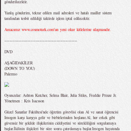
gönderilecektir.
Yanlış gönderim, tekrar edilen mail adresleri ve hatalı mailler sistem
tarafından tesbit edildiği taktirde işlem iptal edilecektir.
Amacımız www.cosmoturk.com'un yeni okur kitlelerine ulaşmasıdır.
--------------------------------------------------------
DVD
AŞAĞIDAKİLER
(DOWN TO YOU)
Palermo
Oyuncular: Ashton Kutcher, Selma Blair, Julia Stiles, Freddie Prinze Jr.
Yönetmen : Kris Isacsson
Güzel Sanatlar Fakültesi'nde öğretim görevlisi olan Al ve sanat öğrencisi
Imogen karşı karşıya gelir ve birbirlerinden hoşlanır.Al, her erkek gibi
güvensiz bir şekilde ilişkilerinin ciddiyetini ve sürekliliğini sorgulamaya
başlar.İkilinin ilişkileri bir süre sonra çatırdamaya başlar.Imogen hayatında