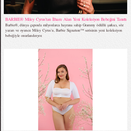
BARBIE® Miley Cyrus’tan İlham Alan Yeni Koleksiyon Bebeğini Tanıttı
Barbie®, dünya çapında milyonlarca hayrana sahip Grammy ödüllü şarkıcı, söz
yazarı ve oyuncu Miley Cyrus`u, Barbie Signature™ serisinin yeni koleksiyon
bebeğiyle onurlandırıyor.