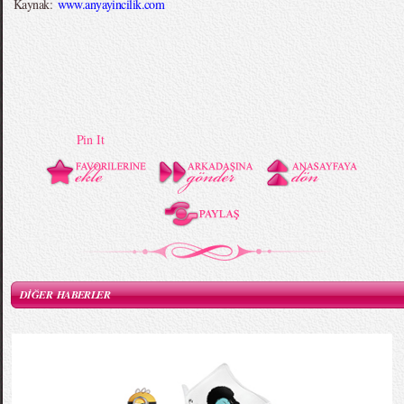
Kaynak:
www.anyayincilik.com
Pin It
DİĞER HABERLER