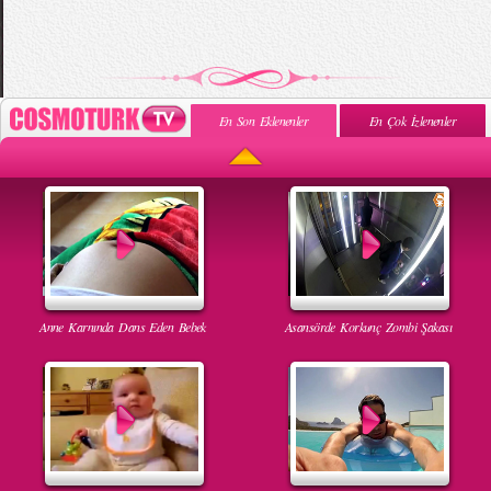
En Son Eklenenler
En Çok İzlenenler
Anne Karnında Dans Eden Bebek
Asansörde Korkunç Zombi Şakası