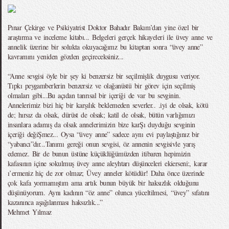
Pınar Çekirge ve Psikiyatrist Doktor Bahadır Bakım’dan yine özel bir
araştırma ve inceleme kitabı... Belgeleri gerçek hikayeleri ile üvey anne ve
annelik üzerine bir solukta okuyacağımz bu kitaptan sonra “üvey anne”
kavramını yeniden gözden geçireceksiniz...
“Anne sevgisi öyle bir şey ki benzersiz bir seçilmişlik duygusu veriyor.
Tıpkı peygamberlerin benzersiz ve olağanüstü bir görev için seçilmiş
olmaları gibi...Bu açıdan tanrısal bir içeriği de var bu sevginin.
Annelerimiz bizi hiç bir karşılık beklemeden severler.. .iyi de olsak, kötü
de; hırsız da olsak, dürüst de olsak; katil de olsak, bütün varlığımızı
insanlara adamış da olsak annelerimizin bize karŞı duyduğu sevginin
içeriği değiŞmez... Oysa “üvey anne” sadece aynı evi paylaştığınız bir
“yabancı”dır...Tanımı gereği onun sevgisi, öz annenin sevgisivle yarış
edemez. Bir de bunun üstüne küçüklüğümüzden itibaren hepimizin
kafasının içine sokulmuş üvey anne aleyhtarı düşünceleri ekierseni:, karar
ı’ermeniz hiç de zor olmaz; Üvey anneler kötüdür! Daha önce üzerinde
çok kafa yormamıştım ama artık bunun büyük bir haksızlık olduğunu
düşünüyorum. Aynı kadının “öz anne” olunca yüceltilmesi, “üvey” sıfatını
kazanınca aşağılanması haksızlık...”
Mehmet Yılmaz