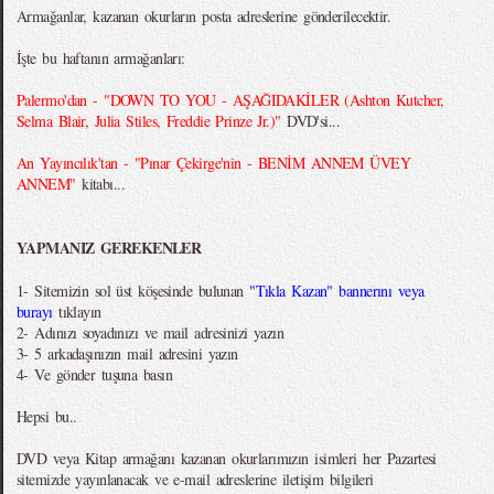
Armağanlar, kazanan okurların posta adreslerine gönderilecektir.
İşte bu haftanın armağanları:
Palermo'dan - "DOWN TO YOU - AŞAĞIDAKİLER (Ashton Kutcher,
Selma Blair, Julia Stiles, Freddie Prinze Jr.)"
DVD'si...
An Yayıncılık'tan - "Pınar Çekirge'nin - BENİM ANNEM ÜVEY
ANNEM"
kitabı...
YAPMANIZ GEREKENLER
1- Sitemizin sol üst köşesinde bulunan
"Tıkla Kazan" bannerını veya
burayı
tıklayın
2- Adınızı soyadınızı ve mail adresinizi yazın
3- 5 arkadaşınızın mail adresini yazın
4- Ve gönder tuşuna basın
Hepsi bu..
DVD veya Kitap armağanı kazanan okurlarımızın isimleri her Pazartesi
sitemizde yayınlanacak ve e-mail adreslerine iletişim bilgileri