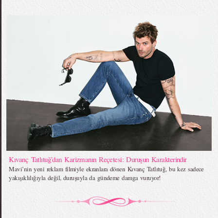
Kıvanç Tatlıtuğ’dan Karizmanın Reçetesi: Duruşun Karakterindir
Mavi’nin yeni reklam filmiyle ekranlara dönen Kıvanç Tatlıtuğ, bu kez sadece
yakışıklılığıyla değil, duruşuyla da gündeme damga vuruyor!