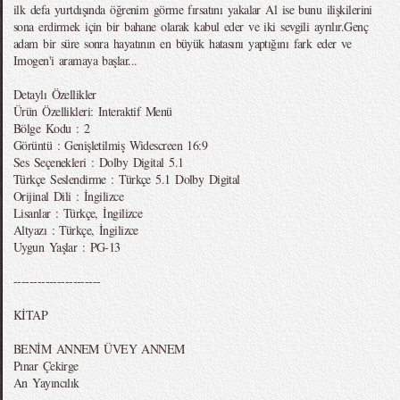
ilk defa yurtdışında öğrenim görme fırsatını yakalar Al ise bunu ilişkilerini
sona erdirmek için bir bahane olarak kabul eder ve iki sevgili ayrılır.Genç
adam bir süre sonra hayatının en büyük hatasını yaptığını fark eder ve
Imogen'i aramaya başlar...
Detaylı Özellikler
Ürün Özellikleri: Interaktif Menü
Bölge Kodu : 2
Görüntü : Genişletilmiş Widescreen 16:9
Ses Seçenekleri : Dolby Digital 5.1
Türkçe Seslendirme : Türkçe 5.1 Dolby Digital
Orijinal Dili : İngilizce
Lisanlar : Türkçe, İngilizce
Altyazı : Türkçe, İngilizce
Uygun Yaşlar : PG-13
----------------------
KİTAP
BENİM ANNEM ÜVEY ANNEM
Pınar Çekirge
An Yayıncılık