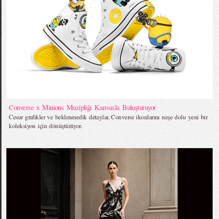
Converse x Minions Muzipliği Kanvasla Buluşturuyor
Cesur grafikler ve beklenmedik detaylar, Converse ikonlarını neşe dolu yeni bir
koleksiyon için dönüştürüyor.