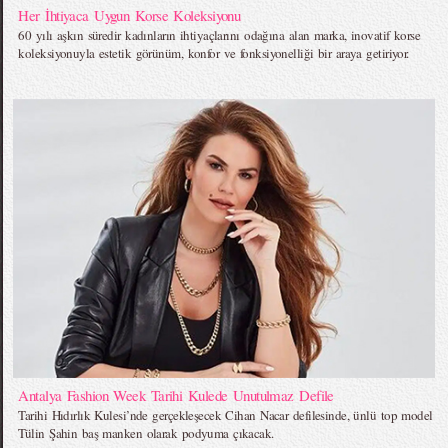
Her İhtiyaca Uygun Korse Koleksiyonu
60 yılı aşkın süredir kadınların ihtiyaçlarını odağına alan marka, inovatif korse
koleksiyonuyla estetik görünüm, konfor ve fonksiyonelliği bir araya getiriyor.
Antalya Fashion Week Tarihi Kulede Unutulmaz Defile
Tarihi Hıdırlık Kulesi’nde gerçekleşecek Cihan Nacar defilesinde, ünlü top model
Tülin Şahin baş manken olarak podyuma çıkacak.