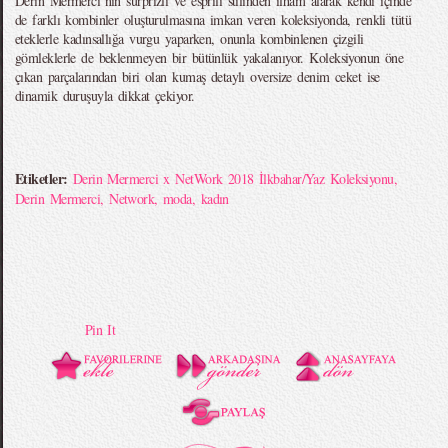
Derin Mermerci’nin sürprizli ve esprili stilinden ilham alarak kendi içinde
de farklı kombinler oluşturulmasına imkan veren koleksiyonda, renkli tütü
eteklerle kadınsallığa vurgu yaparken, onunla kombinlenen çizgili
gömleklerle de beklenmeyen bir bütünlük yakalanıyor. Koleksiyonun öne
çıkan parçalarından biri olan kumaş detaylı oversize denim ceket ise
dinamik duruşuyla dikkat çekiyor.
Etiketler:
Derin Mermerci x NetWork 2018 İlkbahar/Yaz Koleksiyonu
,
Derin Mermerci
,
Network
,
moda
,
kadın
Pin It