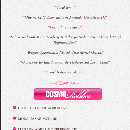
“
”
Çocukken…
“
”
MBFWI 12-17 Ekim Tarihleri Arasında Gerçekleşecek!
“
”
İpek yolu günlüğü…
“
Salt ve Red Bull Music Academy İş Birliğiyle Seslerarası Elektronik Müzik
”
Performansları
“
”
Yorgun Uyanmanızın Nedeni Uyku Apnesi Olabilir
“
”
Collezione By Eda Taşpınar ile Plajların Stil İkonu Olun!
“
”
Cinsel birleşme korkusu...
OUTLET CENTER ADRESLERİ
MODA TASARIMCILARI
MAĞAZA ADRES VE TELEFONLARI