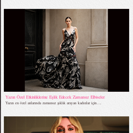
Yazın Özel Etkinliklerine Eşlik Edecek Zamansız Elbiseler
Yazın en özel anlarında zamansız şıklık arayan kadınlar için….