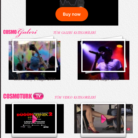
52. Uluslararası Antalya Film Festivali Korteji
68. Cannes Film Festivali Kırmızı Halı
Mama İçin Merdivenlerden Bakın Nasıl İndi
Annesiyle Arkadaşı Aynı Yatakta
Kıyafetleri
TÜM GALERİ KATEGORİLERİ
Burbery Prorsum 2015 İlkbahar - Yaz
Kahve İçen Yakışıklı Erkekler Instagram`ı
Babaya İlk Bakış ve Tepki
Komik Şakalar (Yeni Bölüm)
Color Party | Sziget 2016
Ceza | Sziget 2016
Koleksiyonu
Fethetti
TÜM VIDEO KATEGORİLERİ
Zara 2015 Yaz Lookbook
Çıplak Aşçı Olay Yarattı
Erkekleri Seksi Gösteren Yedi Hareket
Düğün Dernek - Entarisi Dım Dım Yar -
Talking Tom Versiyon