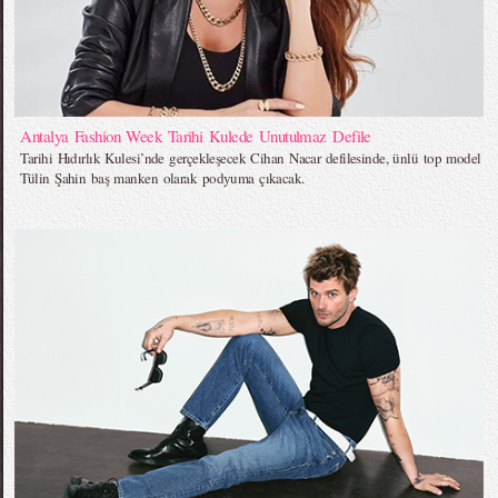
Antalya Fashion Week Tarihi Kulede Unutulmaz Defile
Tarihi Hıdırlık Kulesi’nde gerçekleşecek Cihan Nacar defilesinde, ünlü top model
Tülin Şahin baş manken olarak podyuma çıkacak.