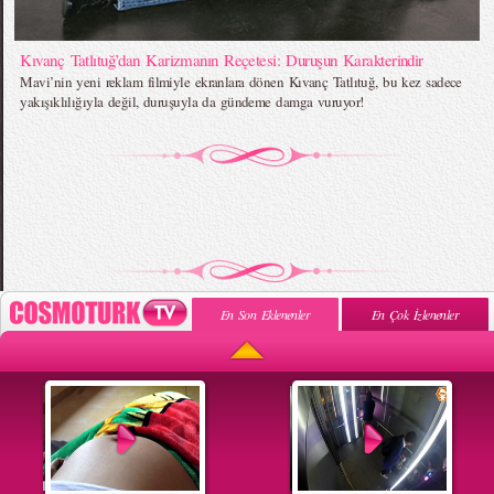
Kıvanç Tatlıtuğ’dan Karizmanın Reçetesi: Duruşun Karakterindir
Mavi’nin yeni reklam filmiyle ekranlara dönen Kıvanç Tatlıtuğ, bu kez sadece
yakışıklılığıyla değil, duruşuyla da gündeme damga vuruyor!
En Son Eklenenler
En Çok İzlenenler