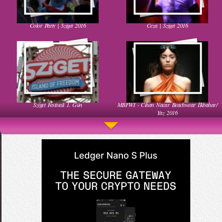
Color Party | Sziget 2016
Ceza | Sziget 2016
Kadınlar Dırdıra Kaç Yaşında Başlar
Güzel Hatun Kullanarak Evsizlere Yardım
Etmek
Sziget Festivali 1. Gün
MBFWI - Cihan Nacar Beachwear İlkbahar/
Muhteşem Bebek Dansı
Ha Ha Ha Gülen Bebek
Yaz 2016
Salvatore Ferragamo FW 2016-2017 Defilesi
52. Uluslararası Antalya Film Festivali Kırmızı
Komik Bebek Videoları
Taylor Swift Konserde Eteği Havalandı
Halı