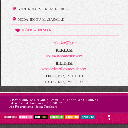
ANAOKULU VE KREŞ REHBERİ
MODA İKONU MAĞAZALAR
DİĞER ADRESLER
REKLAM
reklam@cosmoturk.com
İLETİŞİM
cosmoeditor@cosmoturk.com
TEL:
(0212) 280 07 00
FAX:
(0212) 244 13 32
-->
COSMOTURK YAYIN GRUBU & HILLARY COMPANY TURKEY
Reklam Satış & Pazarlama:
0212 280 07 00
Web Programlama :
Selim Topaloğlu