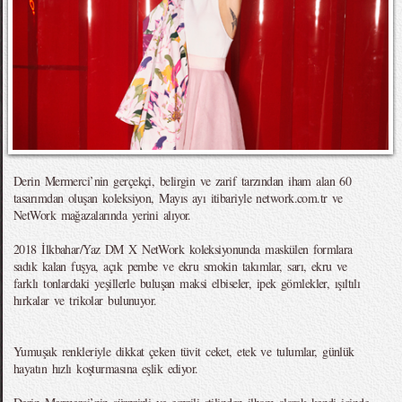
Derin Mermerci’nin gerçekçi, belirgin ve zarif tarzından iham alan 60
tasarımdan oluşan koleksiyon, Mayıs ayı itibariyle network.com.tr ve
NetWork mağazalarında yerini alıyor.
2018 İlkbahar/Yaz DM X NetWork koleksiyonunda maskülen formlara
sadık kalan fuşya, açık pembe ve ekru smokin takımlar, sarı, ekru ve
farklı tonlardaki yeşillerle buluşan maksi elbiseler, ipek gömlekler, ışıltılı
hırkalar ve trikolar bulunuyor.
Yumuşak renkleriyle dikkat çeken tüvit ceket, etek ve tulumlar, günlük
hayatın hızlı koşturmasına eşlik ediyor.