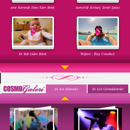
Anne Karnında Dans Eden Bebek
Asansörde Korkunç Zombi Şakası
En Tatlı Gülen Bebek
Wolfson - Ibiza Comeback
En Son Eklenenler
En Çok Görüntülenenler
Uyuyan Bebeğe Gangnam Dinletilirse Ne Olur
Uykusun Da Gülen Bebek