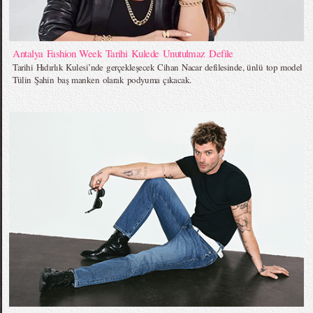
Antalya Fashion Week Tarihi Kulede Unutulmaz Defile
Tarihi Hıdırlık Kulesi’nde gerçekleşecek Cihan Nacar defilesinde, ünlü top model
Tülin Şahin baş manken olarak podyuma çıkacak.