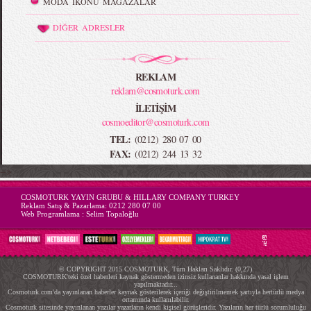
MODA İKONU MAĞAZALAR
DİĞER ADRESLER
REKLAM
reklam@cosmoturk.com
İLETİŞİM
cosmoeditor@cosmoturk.com
TEL:
(0212) 280 07 00
FAX:
(0212) 244 13 32
-->
COSMOTURK YAYIN GRUBU & HILLARY COMPANY TURKEY
Reklam Satış & Pazarlama:
0212 280 07 00
Web Programlama :
Selim Topaloğlu
© COPYRIGHT 2015 COSMOTURK, Tüm Hakları Saklıdır. (0,27)
COSMOTURK'teki özel haberleri kaynak göstermeden izinsiz kullananlar hakkında yasal işlem
yapılmaktadır...
Cosmoturk.com'da yayınlanan haberler kaynak gösterilerek içeriği değiştirilmemek şartıyla hertürlü medya
ortamında kullanılabilir.
Cosmoturk sitesinde yayınlanan yazılar yazarların kendi kişisel görüşleridir. Yazıların her türlü sorumluluğu