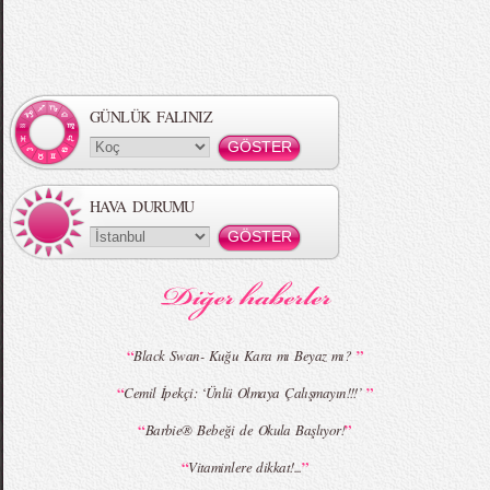
Örgü Saç Modelleri
MBFWI - Hakan Akkaya 2015 Yaz
Koleksiyonu
GÜNLÜK FALINIZ
HAVA DURUMU
MBFWI - Gülçin Çengel 2015 Yaz
MBFWI - Zeynep Erdoğan 2015 Yaz
Koleksiyonu
Koleksiyonu
“
”
Black Swan- Kuğu Kara mı Beyaz mı?
“
”
Cemil İpekçi: ‘Ünlü Olmaya Çalışmayın!!!’
MBFWI - Giray Sepin 2015 Yaz Koleksiyonu
MBFWI - Burçe Bekrek 2015 Yaz Koleksiyonu
“
”
Barbie® Bebeği de Okula Başlıyor!
“
”
Vitaminlere dikkat!...