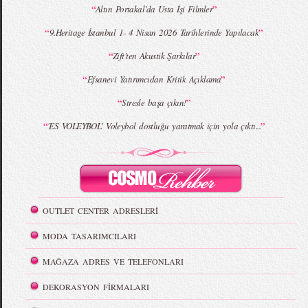
“
”
Altın Portakal’da Usta İşi Filmler
“
”
9.Heritage İstanbul 1- 4 Nisan 2026 Tarihlerinde Yapılacak
“
”
Zift’ten Akustik Şarkılar
“
”
Efsanevi Yatırımcıdan Kritik Açıklama
“
”
Stresle başa çıkın!
“
”
'ES VOLEYBOL' Voleybol dostluğu yaratmak için yola çıktı...
OUTLET CENTER ADRESLERİ
MODA TASARIMCILARI
MAĞAZA ADRES VE TELEFONLARI
DEKORASYON FİRMALARI