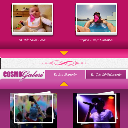
En Tatlı Gülen Bebek
Wolfson - Ibiza Comeback
En Son Eklenenler
En Çok Görüntülenenler
Uyuyan Bebeğe Gangnam Dinletilirse Ne Olur
Uykusun Da Gülen Bebek