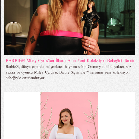
BARBIE® Miley Cyrus’tan İlham Alan Yeni Koleksiyon Bebeğini Tanıttı
Barbie®, dünya çapında milyonlarca hayrana sahip Grammy ödüllü şarkıcı, söz
yazarı ve oyuncu Miley Cyrus`u, Barbie Signature™ serisinin yeni koleksiyon
bebeğiyle onurlandırıyor.