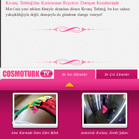
Kıvanç Tatlıtuğ’dan Karizmanın Reçetesi: Duruşun Karakterindir
Mavi’nin yeni reklam filmiyle ekranlara dönen Kıvanç Tatlıtuğ, bu kez sadece
yakışıklılığıyla değil, duruşuyla da gündeme damga vuruyor!
En Son Eklenenler
En Çok İzlenenler
Anne Karnında Dans Eden Bebek
Asansörde Korkunç Zombi Şakası