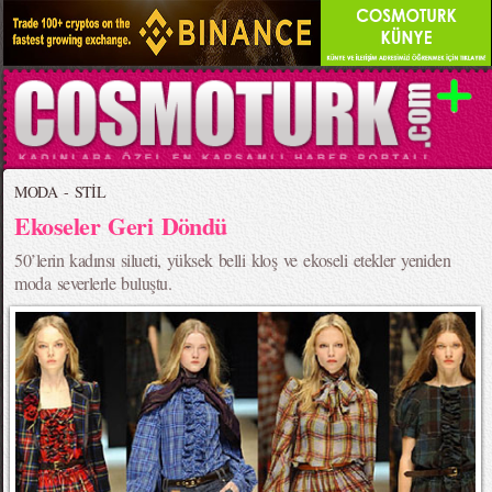
MODA - STİL
Ekoseler Geri Döndü
50’lerin kadınsı silueti, yüksek belli kloş ve ekoseli etekler yeniden
moda severlerle buluştu.