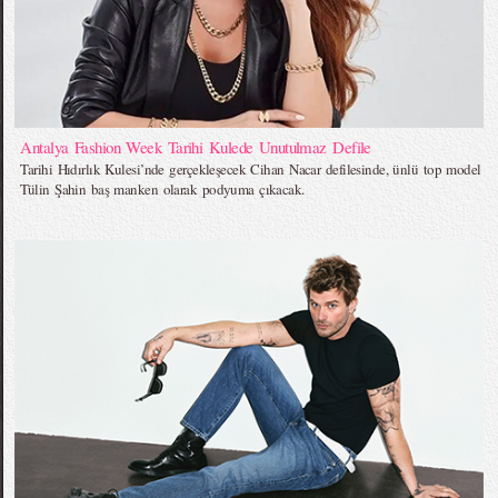
Antalya Fashion Week Tarihi Kulede Unutulmaz Defile
Tarihi Hıdırlık Kulesi’nde gerçekleşecek Cihan Nacar defilesinde, ünlü top model
Tülin Şahin baş manken olarak podyuma çıkacak.