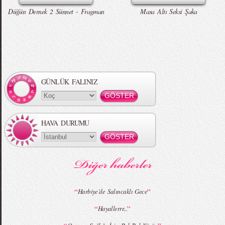
Düğün Dernek 2 Sünnet - Fragman
Masa Altı Seksi Şaka
Örgü Saç Modelleri
MBFWI - Hakan Akkaya 2015 Yaz
Koleksiyonu
GÜNLÜK FALINIZ
HAVA DURUMU
MBFWI - Gülçin Çengel 2015 Yaz
MBFWI - Zeynep Erdoğan 2015 Yaz
Koleksiyonu
Koleksiyonu
“
”
Harbiye’de Salıncaklı Gece
“
”
Hayallerrr...
MBFWI - Giray Sepin 2015 Yaz Koleksiyonu
MBFWI - Burçe Bekrek 2015 Yaz Koleksiyonu