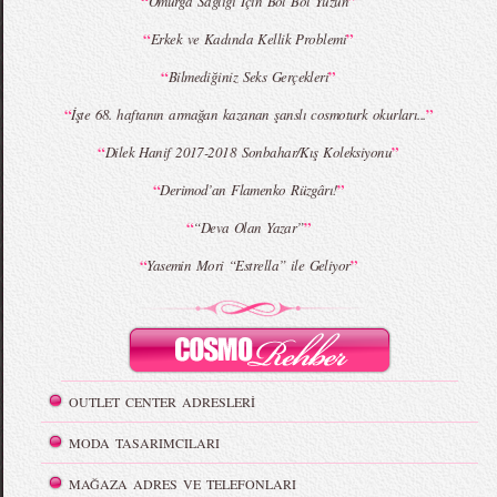
“
”
Omurga Sağlığı İçin Bol Bol Yüzün
“
”
Erkek ve Kadında Kellik Problemi
“
”
Bilmediğiniz Seks Gerçekleri
“
”
İşte 68. haftanın armağan kazanan şanslı cosmoturk okurları...
“
”
Dilek Hanif 2017-2018 Sonbahar/Kış Koleksiyonu
“
”
Derimod’an Flamenko Rüzgârı!
“
”
“Deva Olan Yazar”
“
”
Yasemin Mori “Estrella” ile Geliyor
OUTLET CENTER ADRESLERİ
MODA TASARIMCILARI
MAĞAZA ADRES VE TELEFONLARI