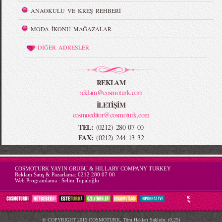
ANAOKULU VE KREŞ REHBERİ
MODA İKONU MAĞAZALAR
DİĞER ADRESLER
REKLAM
reklam@cosmoturk.com
İLETİŞİM
cosmoeditor@cosmoturk.com
TEL:
(0212) 280 07 00
FAX:
(0212) 244 13 32
-->
COSMOTURK YAYIN GRUBU & HILLARY COMPANY TURKEY
Reklam Satış & Pazarlama:
0212 280 07 00
Web Programlama :
Selim Topaloğlu
© COPYRIGHT 2015 COSMOTURK, Tüm Hakları Saklıdır. (0,25)