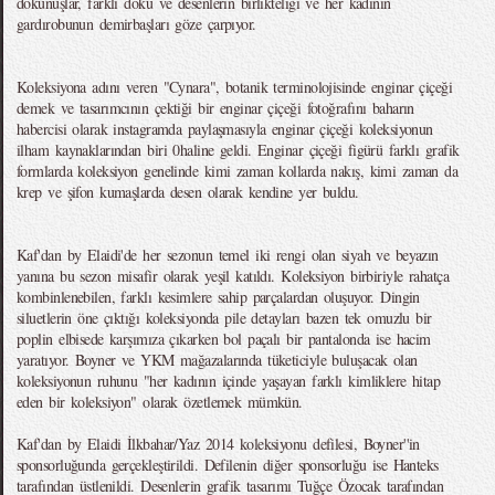
dokunuşlar, farklı doku ve desenlerin birlikteliği ve her kadının
gardırobunun demirbaşları göze çarpıyor.
Koleksiyona adını veren "Cynara", botanik terminolojisinde enginar çiçeği
demek ve tasarımcının çektiği bir enginar çiçeği fotoğrafını baharın
habercisi olarak instagramda paylaşmasıyla enginar çiçeği koleksiyonun
ilham kaynaklarından biri 0haline geldi. Enginar çiçeği figürü farklı grafik
formlarda koleksiyon genelinde kimi zaman kollarda nakış, kimi zaman da
krep ve şifon kumaşlarda desen olarak kendine yer buldu.
Kaf'dan by Elaidi'de her sezonun temel iki rengi olan siyah ve beyazın
yanına bu sezon misafir olarak yeşil katıldı. Koleksiyon birbiriyle rahatça
kombinlenebilen, farklı kesimlere sahip parçalardan oluşuyor. Dingin
siluetlerin öne çıktığı koleksiyonda pile detayları bazen tek omuzlu bir
poplin elbisede karşımıza çıkarken bol paçalı bir pantalonda ise hacim
yaratıyor. Boyner ve YKM mağazalarında tüketiciyle buluşacak olan
koleksiyonun ruhunu "her kadının içinde yaşayan farklı kimliklere hitap
eden bir koleksiyon" olarak özetlemek mümkün.
Kaf'dan by Elaidi İlkbahar/Yaz 2014 koleksiyonu defilesi, Boyner''in
sponsorluğunda gerçekleştirildi. Defilenin diğer sponsorluğu ise Hanteks
tarafından üstlenildi. Desenlerin grafik tasarımı Tuğçe Özocak tarafından