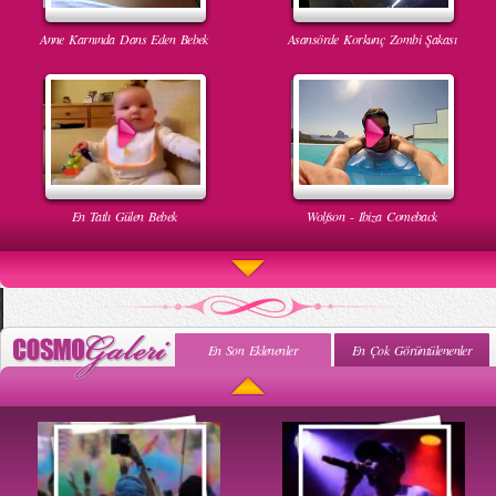
Anne Karnında Dans Eden Bebek
Asansörde Korkunç Zombi Şakası
En Tatlı Gülen Bebek
Wolfson - Ibiza Comeback
En Son Eklenenler
En Çok Görüntülenenler
Uyuyan Bebeğe Gangnam Dinletilirse Ne Olur
Uykusun Da Gülen Bebek