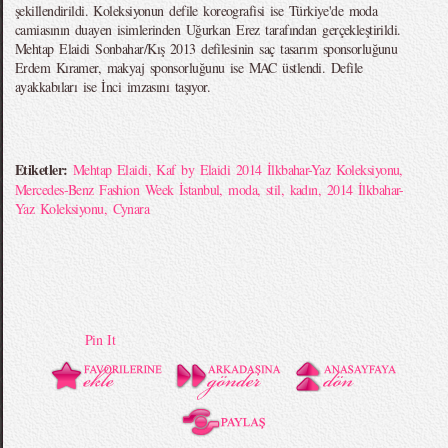
şekillendirildi. Koleksiyonun defile koreografisi ise Türkiye'de moda
camiasının duayen isimlerinden Uğurkan Erez tarafından gerçekleştirildi.
Mehtap Elaidi Sonbahar/Kış 2013 defilesinin saç tasarım sponsorluğunu
Erdem Kıramer, makyaj sponsorluğunu ise MAC üstlendi. Defile
ayakkabıları ise İnci imzasını taşıyor.
Etiketler:
Mehtap Elaidi
,
Kaf by Elaidi 2014 İlkbahar-Yaz Koleksiyonu
,
Mercedes-Benz Fashion Week İstanbul
,
moda
,
stil
,
kadın
,
2014 İlkbahar-
Yaz Koleksiyonu
,
Cynara
Pin It