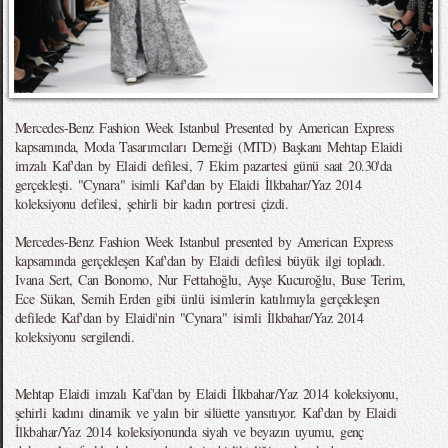
Mercedes-Benz Fashion Week Istanbul Presented by American Express
kapsamında, Moda Tasarımcıları Derneği (MTD) Başkanı Mehtap Elaidi
imzalı Kaf'dan by Elaidi defilesi, 7 Ekim pazartesi günü saat 20.30'da
gerçekleşti. "Cynara" isimli Kaf'dan by Elaidi İlkbahar/Yaz 2014
koleksiyonu defilesi, şehirli bir kadın portresi çizdi.
Mercedes-Benz Fashion Week Istanbul presented by American Express
kapsamında gerçekleşen Kaf'dan by Elaidi defilesi büyük ilgi topladı.
Ivana Sert, Can Bonomo, Nur Fettahoğlu, Ayşe Kucuroğlu, Buse Terim,
Ece Sükan, Semih Erden gibi ünlü isimlerin katılımıyla gerçekleşen
defilede Kaf'dan by Elaidi'nin "Cynara" isimli İlkbahar/Yaz 2014
koleksiyonu sergilendi.
Mehtap Elaidi imzalı Kaf'dan by Elaidi İlkbahar/Yaz 2014 koleksiyonu,
şehirli kadını dinamik ve yalın bir silüette yansıtıyor. Kaf'dan by Elaidi
İlkbahar/Yaz 2014 koleksiyonunda siyah ve beyazın uyumu, genç