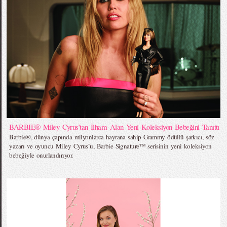
BARBIE® Miley Cyrus’tan İlham Alan Yeni Koleksiyon Bebeğini Tanıttı
Barbie®, dünya çapında milyonlarca hayrana sahip Grammy ödüllü şarkıcı, söz
yazarı ve oyuncu Miley Cyrus`u, Barbie Signature™ serisinin yeni koleksiyon
bebeğiyle onurlandırıyor.