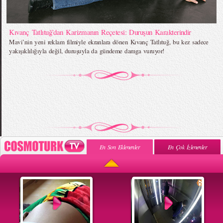
Kıvanç Tatlıtuğ’dan Karizmanın Reçetesi: Duruşun Karakterindir
Mavi’nin yeni reklam filmiyle ekranlara dönen Kıvanç Tatlıtuğ, bu kez sadece
yakışıklılığıyla değil, duruşuyla da gündeme damga vuruyor!
En Son Eklenenler
En Çok İzlenenler