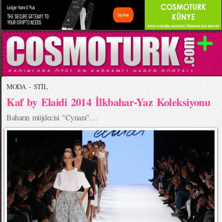
MODA - STİL
Kaf by Elaidi 2014 İlkbahar-Yaz Koleksiyonu
Baharın müjdecisi "Cynara"…