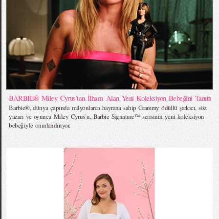
BARBIE® Miley Cyrus’tan İlham Alan Yeni Koleksiyon Bebeğini Tanıttı
Barbie®, dünya çapında milyonlarca hayrana sahip Grammy ödüllü şarkıcı, söz
yazarı ve oyuncu Miley Cyrus`u, Barbie Signature™ serisinin yeni koleksiyon
bebeğiyle onurlandırıyor.