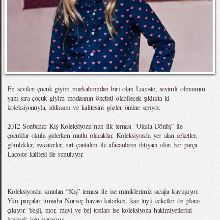
En sevilen çocuk giyim markalarından biri olan Lacoste, sevimli olmasının
yanı sıra çocuk giyim modasının öncüsü olabilecek şıklıkta ki
koleksiyonuyla, iddiasını ve kalitesini gözler önüne seriyor.
2012 Sonbahar Kış Koleksiyonu’nun ilk teması “Okula Dönüş” ile
çocuklar okula giderken mutlu olacaklar. Koleksiyonda yer alan ceketler,
gömlekler, sweaterler, sırt çantaları ile afacanların ihtiyacı olan her parça
Lacoste kalitesi ile sunuluyor.
Koleksiyonda sunulan “Kış” teması ile ise miniklerimiz sıcağa kavuşuyor.
Yün parçalar timsaha Norveç havası katarken, kaz tüyü ceketler ön plana
çıkıyor. Yeşil, mor, mavi ve bej tonları ise koleksiyona hakimiyetlerini
koymak için yarışıyor.