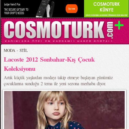
MODA - STİL
Lacoste 2012 Sonbahar-Kış Çocuk
Koleksiyonu
Artık küçük yaşlardan modayı takip etmeye başlayan günümüz
çocuklarına sunduğu 2 tema ile yeni sezona merhaba diyor.