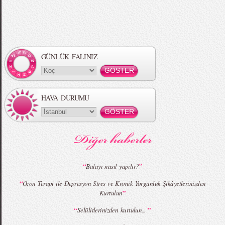
Örgü Saç Modelleri
MBFWI - Hakan Akkaya 2015 Yaz
Koleksiyonu
GÜNLÜK FALINIZ
HAVA DURUMU
MBFWI - Gülçin Çengel 2015 Yaz
MBFWI - Zeynep Erdoğan 2015 Yaz
Koleksiyonu
Koleksiyonu
“
”
Balayı nasıl yapılır?
“
Ozon Terapi ile Depresyon Stres ve Kronik Yorgunluk Şikâyetlerinizden
”
Kurtulun
MBFWI - Giray Sepin 2015 Yaz Koleksiyonu
MBFWI - Burçe Bekrek 2015 Yaz Koleksiyonu
“
”
Selülitlerinizden kurtulun...