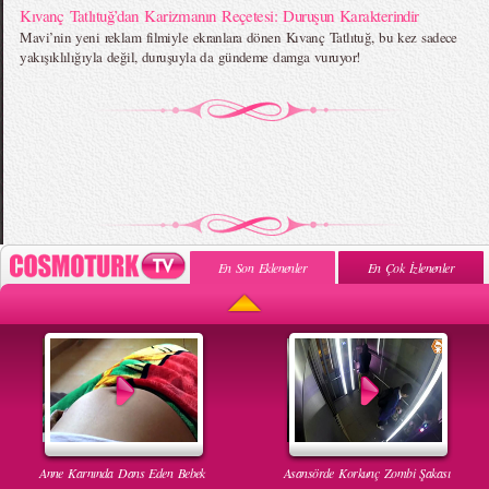
Kıvanç Tatlıtuğ’dan Karizmanın Reçetesi: Duruşun Karakterindir
Mavi’nin yeni reklam filmiyle ekranlara dönen Kıvanç Tatlıtuğ, bu kez sadece
yakışıklılığıyla değil, duruşuyla da gündeme damga vuruyor!
En Son Eklenenler
En Çok İzlenenler
Anne Karnında Dans Eden Bebek
Asansörde Korkunç Zombi Şakası