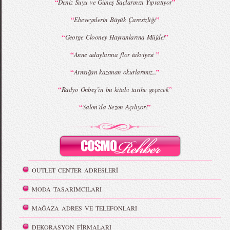
“
”
Deniz Suyu ve Güneş Saçlarınızı Yıpratıyor
“
”
Ebeveynlerin Büyük Çaresizliği
“
”
George Clooney Hayranlarına Müjde!
“
”
Anne adaylarına flor takviyesi
“
”
Armağan kazanan okurlarımız...
“
”
Radyo Onbeş’in bu kitabı tarihe geçecek
“
”
Salon`da Sezon Açılıyor!
OUTLET CENTER ADRESLERİ
MODA TASARIMCILARI
MAĞAZA ADRES VE TELEFONLARI
DEKORASYON FİRMALARI