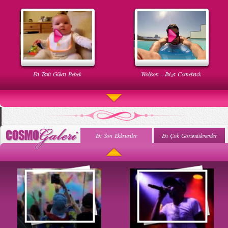
En Tatlı Gülen Bebek
Wolfson - Ibiza Comeback
En Son Eklenenler
En Çok Görüntülenenler
Uyuyan Bebeğe Gangnam Dinletilirse Ne Olur
Uykusun Da Gülen Bebek