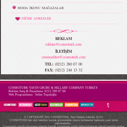
MODA İKONU MAĞAZALAR
DİĞER ADRESLER
REKLAM
reklam@cosmoturk.com
İLETİŞİM
cosmoeditor@cosmoturk.com
TEL:
(0212) 280 07 00
FAX:
(0212) 244 13 32
-->
COSMOTURK YAYIN GRUBU & HILLARY COMPANY TURKEY
Reklam Satış & Pazarlama:
0212 280 07 00
Web Programlama :
Selim Topaloğlu
© COPYRIGHT 2015 COSMOTURK, Tüm Hakları Saklıdır. (0,22)
COSMOTURK'teki özel haberleri kaynak göstermeden izinsiz kullananlar hakkında yasal işlem
yapılmaktadır...
Cosmoturk.com'da yayınlanan haberler kaynak gösterilerek içeriği değiştirilmemek şartıyla hertürlü medya