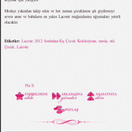
Modayı yakından takip eden ve her zaman çocuklarını şık giydirmeyi
seven anne ve babaların en yakın Lacoste mağazalarına uğramaları yeterli
olacaktır.
Etiketler:
Lacoste 2012 Sonbahar-Kış Çocuk Koleksiyonu
,
moda
,
stil
,
Çocuk
,
Lacoste
Pin It