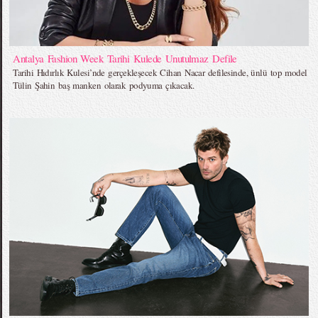
Antalya Fashion Week Tarihi Kulede Unutulmaz Defile
Tarihi Hıdırlık Kulesi’nde gerçekleşecek Cihan Nacar defilesinde, ünlü top model
Tülin Şahin baş manken olarak podyuma çıkacak.