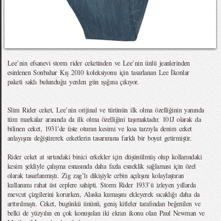
Lee’nin efsanevi storm rider ceketinden ve Lee’nin ünlü jeanlerinden
esinlenen Sonbahar Kış 2010 koleksiyonu için tasarlanan Lee İkonlar
paketi saklı bulunduğu yerden gün ışığına çıkıyor.
Slim Rider ceket, Lee’nin orijinal ve türünün ilk olma özelliğinin yanında
tüm markalar arasında da ilk olma özelliğini taşımaktadır. 101J olarak da
bilinen ceket, 1931’de üste oturan kesimi ve kısa tarzıyla denim ceket
anlayışını değiştirerek ceketlerin tasarımına farklı bir boyut getirmiştir.
Rider ceket at sırtındaki binici erkekler için düşünülmüş olup kollarındaki
kesim şekliyle çalışma esnasında daha fazla esneklik sağlaması için özel
olarak tasarlanmıştı. Zig zag’lı dikişiyle cebin açılışını kolaylaştıran
kullanımı rahat üst ceplere sahipti. Storm Rider 1933’ü izleyen yıllarda
mevcut çizgilerini korurken, Alaska kumaşını ekleyerek sıcaklığı daha da
arttırılmıştı. Ceket, bugünkü ününü, geniş kitleler tarafından beğenilen ve
belki de yüzyılın en çok konuşulan iki ekran ikonu olan Paul Newman ve