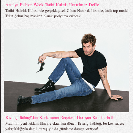
Antalya Fashion Week Tarihi Kulede Unutulmaz Defile
Tarihi Hıdırlık Kulesi’nde gerçekleşecek Cihan Nacar defilesinde, ünlü top model
Tülin Şahin baş manken olarak podyuma çıkacak.
Kıvanç Tatlıtuğ’dan Karizmanın Reçetesi: Duruşun Karakterindir
Mavi’nin yeni reklam filmiyle ekranlara dönen Kıvanç Tatlıtuğ, bu kez sadece
yakışıklılığıyla değil, duruşuyla da gündeme damga vuruyor!