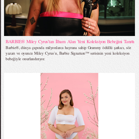
BARBIE® Miley Cyrus’tan İlham Alan Yeni Koleksiyon Bebeğini Tanıttı
Barbie®, dünya çapında milyonlarca hayrana sahip Grammy ödüllü şarkıcı, söz
yazarı ve oyuncu Miley Cyrus`u, Barbie Signature™ serisinin yeni koleksiyon
bebeğiyle onurlandırıyor.