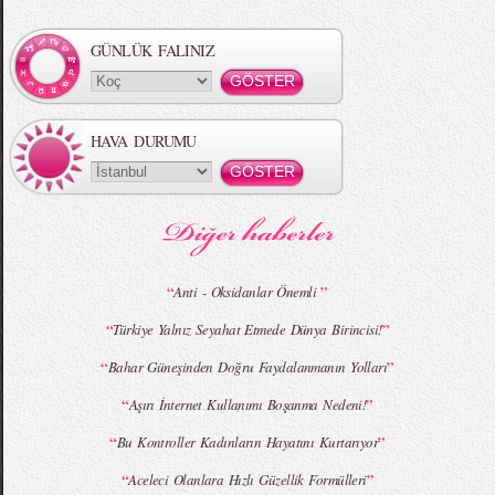
Örgü Saç Modelleri
MBFWI - Hakan Akkaya 2015 Yaz
Koleksiyonu
GÜNLÜK FALINIZ
HAVA DURUMU
MBFWI - Gülçin Çengel 2015 Yaz
MBFWI - Zeynep Erdoğan 2015 Yaz
Koleksiyonu
Koleksiyonu
“
”
Anti - Oksidanlar Önemli
“
”
Türkiye Yalnız Seyahat Etmede Dünya Birincisi!
MBFWI - Giray Sepin 2015 Yaz Koleksiyonu
MBFWI - Burçe Bekrek 2015 Yaz Koleksiyonu
“
”
Bahar Güneşinden Doğru Faydalanmanın Yolları
“
”
Aşırı İnternet Kullanımı Boşanma Nedeni!
“
”
Bu Kontroller Kadınların Hayatını Kurtarıyor
“
”
Aceleci Olanlara Hızlı Güzellik Formülleri