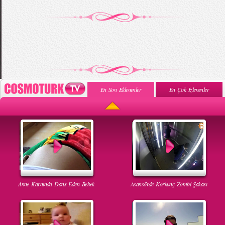
En Son Eklenenler
En Çok İzlenenler
Anne Karnında Dans Eden Bebek
Asansörde Korkunç Zombi Şakası