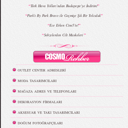
“
”
Türk Hava Yolları’ndan Budapeşte’ye İndirim!
“
”
Park’s By Park Bravo ile Geçmişe Şık Bir Yolculuk
“
”
Ece Erken Cine5'te!
“
”
Sebzelerden Cilt Maskeleri
OUTLET CENTER ADRESLERİ
MODA TASARIMCILARI
MAĞAZA ADRES VE TELEFONLARI
DEKORASYON FİRMALARI
AKSESUAR VE TAKI TASARIMCILARI
DOĞUM FOTOĞRAFÇILARI