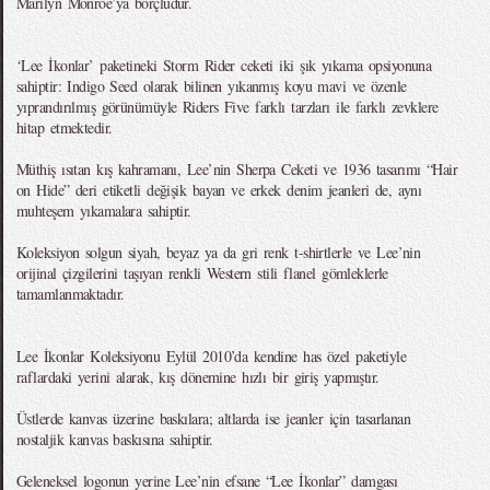
Marilyn Monroe’ya borçludur.
‘Lee İkonlar’ paketineki Storm Rider ceketi iki şık yıkama opsiyonuna
sahiptir: Indigo Seed olarak bilinen yıkanmış koyu mavi ve özenle
yıprandırılmış görünümüyle Riders Five farklı tarzları ile farklı zevklere
hitap etmektedir.
Müthiş ısıtan kış kahramanı, Lee’nin Sherpa Ceketi ve 1936 tasarımı “Hair
on Hide” deri etiketli değişik bayan ve erkek denim jeanleri de, aynı
muhteşem yıkamalara sahiptir.
Koleksiyon solgun siyah, beyaz ya da gri renk t-shirtlerle ve Lee’nin
orijinal çizgilerini taşıyan renkli Western stili flanel gömleklerle
tamamlanmaktadır.
Lee İkonlar Koleksiyonu Eylül 2010’da kendine has özel paketiyle
raflardaki yerini alarak, kış dönemine hızlı bir giriş yapmıştır.
Üstlerde kanvas üzerine baskılara; altlarda ise jeanler için tasarlanan
nostaljik kanvas baskısına sahiptir.
Geleneksel logonun yerine Lee’nin efsane “Lee İkonlar” damgası