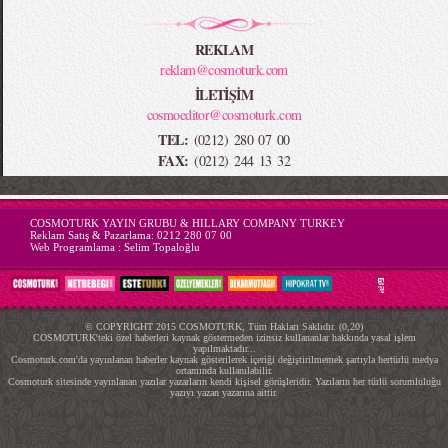
REKLAM
reklam@cosmoturk.com
İLETİŞİM
cosmoeditor@cosmoturk.com
TEL:
(0212) 280 07 00
FAX:
(0212) 244 13 32
-->
COSMOTURK YAYIN GRUBU & HILLARY COMPANY TURKEY
Reklam Satış & Pazarlama:
0212 280 07 00
Web Programlama :
Selim Topaloğlu
© COPYRIGHT 2015 COSMOTURK, Tüm Hakları Saklıdır. (0,20)
COSMOTURK'teki özel haberleri kaynak göstermeden izinsiz kullananlar hakkında yasal işlem
yapılmaktadır...
Cosmoturk.com'da yayınlanan haberler kaynak gösterilerek içeriği değiştirilmemek şartıyla hertürlü medya
ortamında kullanılabilir.
Cosmoturk sitesinde yayınlanan yazılar yazarların kendi kişisel görüşleridir. Yazıların her türlü sorumluluğu
yazıyı yazan yazarına aittir.