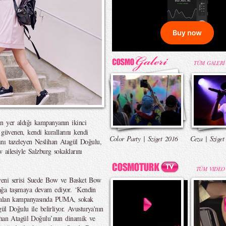
TÜM GALERİ
n yer aldığı kampanyanın ikinci
güvenen, kendi kurallarını kendi
Color Party | Sziget 2016
Ceza | Sziget
ını tazeleyen Neslihan Atagül Doğulu,
 ailesiyle Salzburg sokaklarını
TÜM VIDEO
yeni serisi Suede Bow ve Basket Bow
ağa taşımaya devam ediyor. ‘Kendin
k kalan kampanyasında PUMA, sokak
gül Doğulu ile belirliyor. Avusturya'nın
lihan Atagül Doğulu’nun dinamik ve