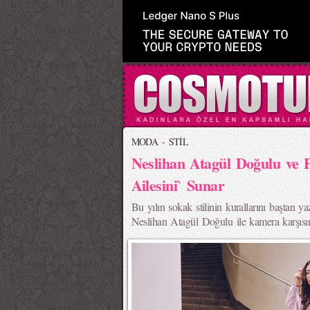
MODA - STİL
Neslihan Atagül Doğulu ve
Ailesini` Sunar
Bu yılın sokak stilinin kurallarını baştan y
Neslihan Atagül Doğulu ile kamera karşısın