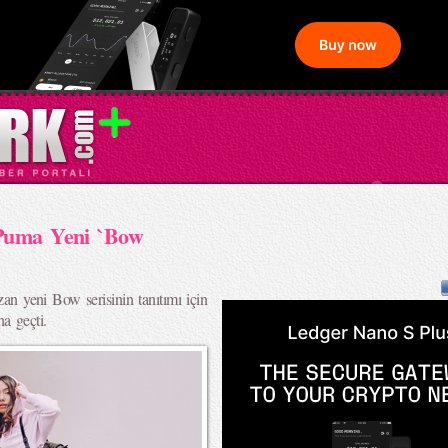
 Puma Yeni `Bow
azan yeni Bow serisinin tanıtımı için
a geçti.