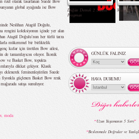
in özel olarak tasarlanan Suede Bow
panyanın global ayağında ise Bow
Düğün Dernek 2 Sünnet -
Masa Altı Se
Fragman
iminde Neslihan Atagül Doğulu,
na rengini koleksiyonun içinde yer alan
lihan Atagül Doğulu’nun her türlü tarza
larla mükemmel bir birliktelik
enç kızlar için üretilen Bow ailesi,
GÜNLÜK FALINIZ
lin de tamamlayıcısı oluyor. İkonik
Bow ve Basket Bow, topukta
mlarıyla dikkat çekiyor. Klasik
yı eklenerek feminenleştirilen Suede
 fiyonkla güçlenen Basket Bow renk
HAVA DURUMU
mağazada satışa sunuluyor.
w
,
moda
“
”
Uzun Yaşamanın 5 Sırrı
“
Beslenmede Doğrular ve Yanlışl