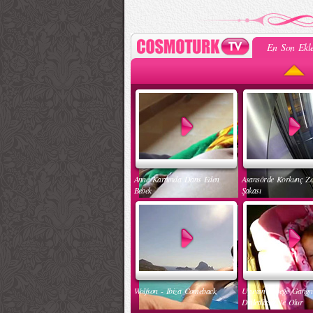
En Son Ekle
Anne Karnında Dans Eden
Asansörde Korkunç Z
Bebek
Şakası
Wolfson - Ibiza Comeback
Uyuyan Bebeğe Gang
Dinletilirse Ne Olur