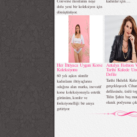
Converse ikonlarını neşe
kadınlar için….
dolu yeni bir koleksiyon için
dönüştürüyor.
Her İhtiyaca Uygun Korse
Antalya Fashion 
Koleksiyonu
Tarihi Kulede Un
Defile
60 yılı aşkın süredir
Tarihi Hıdırlık Kule
kadınların ihtiyaçlarını
gerçekleşecek Ciha
odağına alan marka, inovatif
defilesinde, ünlü t
korse koleksiyonuyla estetik
Tülin Şahin baş ma
görünüm, konfor ve
olarak podyuma çık
fonksiyonelliği bir araya
getiriyor.