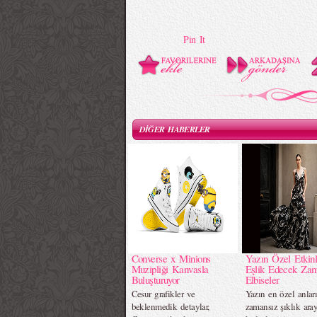
Pin It
DİĞER HABERLER
Converse x Minions
Yazın Özel Etkinl
Muzipliği Kanvasla
Eşlik Edecek Za
Buluşturuyor
Elbiseler
Cesur grafikler ve
Yazın en özel anlar
beklenmedik detaylar,
zamansız şıklık ara