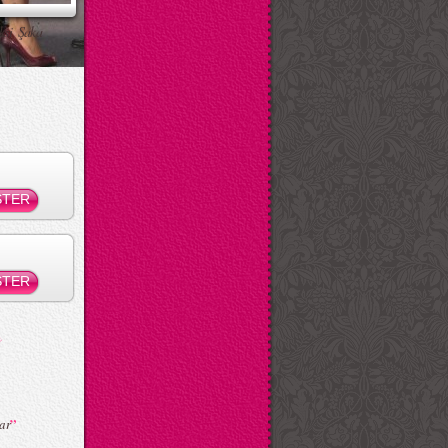
ksi Şaka
”
ar