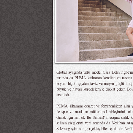
Global ayağında ünlü model Cara Delevingne’ni
turunda da PUMA kadınının kendine ve tarzına 
koyan, hiçbir şeyden taviz vermeyen güçlü imaj
büyük ve havalı kurdeleleriyle dikkat çeken Bow
arşınladı.
PUMA, ilhamını cesaret ve feminenlikten alan 
ile spor ve modanın mükemmel birleşimini sok
olmak için sen ol, Bu Sensin!' mesajına sadı
stilinin çizgilerini yeni sezonda da Neslihan Ata
Salzburg şehrinde gerçekleştirilen çekimde Nes