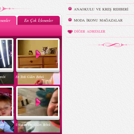
ANAOKULU VE KREŞ REHBERİ
nenler
En Çok İzlenenler
MODA İKONU MAĞAZALAR
DİĞER ADRESLER
ombi
En Tatlı Gülen Bebek
nam
Uykusun Da Gülen Bebek