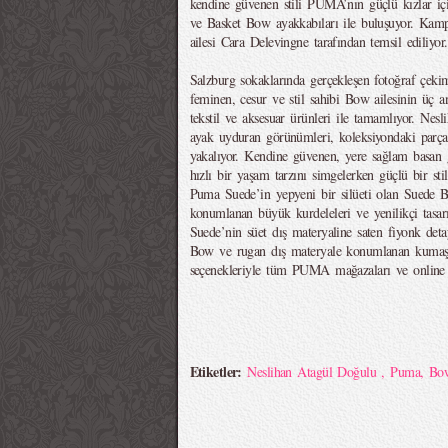
kendine güvenen stili PUMA’nın güçlü kızlar iç
ve Basket Bow ayakkabıları ile buluşuyor. Kam
ailesi Cara Delevingne tarafından temsil ediliyor.
Salzburg sokaklarında gerçekleşen fotoğraf çek
feminen, cesur ve stil sahibi Bow ailesinin üç a
tekstil ve aksesuar ürünleri ile tamamlıyor. Nes
ayak uyduran görünümleri, koleksiyondaki parça
yakalıyor. Kendine güvenen, yere sağlam basan g
hızlı bir yaşam tarzını simgelerken güçlü bir sti
Puma Suede’in yepyeni bir silüeti olan Suede 
konumlanan büyük kurdeleleri ve yenilikçi tasarı
Suede’nin süet dış materyaline saten fiyonk deta
Bow ve rugan dış materyale konumlanan kumaş
seçenekleriyle tüm PUMA mağazaları ve online 
Etiketler:
Neslihan Atagül Doğulu
,
Puma
,
Bo