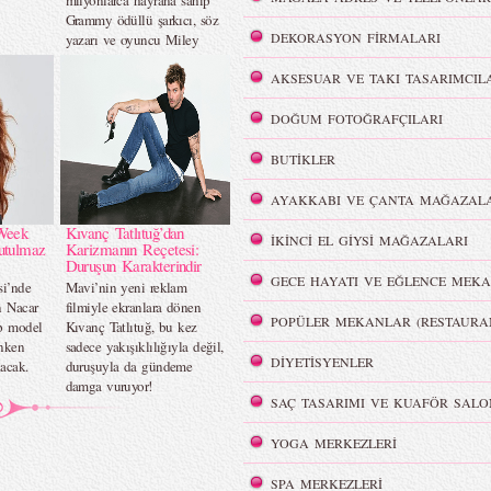
milyonlarca hayrana sahip
Grammy ödüllü şarkıcı, söz
DEKORASYON FİRMALARI
yazarı ve oyuncu Miley
Cyrus`u, Barbie Signature™
serisinin yeni koleksiyon
AKSESUAR VE TAKI TASARIMCIL
bebeğiyle onurlandırıyor.
DOĞUM FOTOĞRAFÇILARI
BUTİKLER
AYAKKABI VE ÇANTA MAĞAZALA
Week
Kıvanç Tatlıtuğ’dan
İKİNCİ EL GİYSİ MAĞAZALARI
utulmaz
Karizmanın Reçetesi:
Duruşun Karakterindir
GECE HAYATI VE EĞLENCE MEKA
si’nde
Mavi’nin yeni reklam
n Nacar
filmiyle ekranlara dönen
POPÜLER MEKANLAR (RESTAURA
op model
Kıvanç Tatlıtuğ, bu kez
nken
sadece yakışıklılığıyla değil,
DİYETİSYENLER
acak.
duruşuyla da gündeme
damga vuruyor!
SAÇ TASARIMI VE KUAFÖR SALO
YOGA MERKEZLERİ
SPA MERKEZLERİ