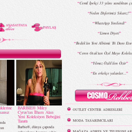
“
Cemil İpekçi 33 yılını sandıktan çı
“
”
Neden Dişlerimizi Sıkarız?
“
”
WhatsApp Yenilendi
“
”
Limon Diyeti
“
Bedük’ün Yeni Albümü `Bi Dans Etsek
“
Ceren Ocak’tan Özel Mayo Koleks
“
”
Yılmaz Özdil’den Özür
“
”
En erkekçe yalanlar…
iklerine
BARBIE® Miley
OUTLET CENTER ADRESLERİ
mansız
Cyrus’tan İlham Alan
Yeni Koleksiyon Bebeğini
Tanıttı
MODA TASARIMCILARI
ında
Barbie®, dünya çapında
yan
MAĞAZA ADRES VE TELEFONLAR