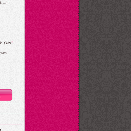
”
kardı
”
` Çıktı
”
iyonu
I