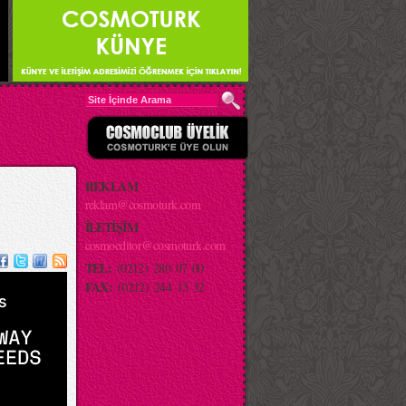
REKLAM
reklam@cosmoturk.com
İLETİŞİM
cosmoeditor@cosmoturk.com
TEL:
(0212) 280 07 00
FAX:
(0212) 244 13 32