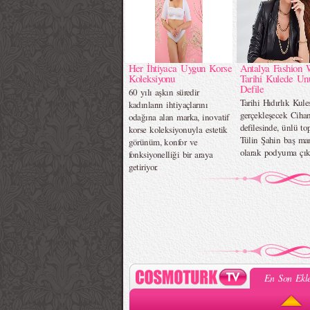
Her İhtiyaca Uygun Korse
Antalya Fashion 
Koleksiyonu
Tarihi Kulede Un
Defile
60 yılı aşkın süredir
Tarihi Hıdırlık Kule
kadınların ihtiyaçlarını
gerçekleşecek Ciha
odağına alan marka, inovatif
defilesinde, ünlü t
korse koleksiyonuyla estetik
Tülin Şahin baş ma
görünüm, konfor ve
olarak podyuma çık
fonksiyonelliği bir araya
getiriyor.
En Son Ekle