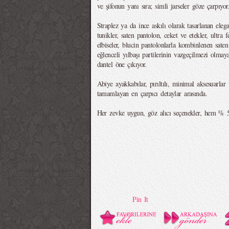
ve şifonun yanı sıra; simli jarseler göze çarpıyor
Straplez ya da ince askılı olarak tasarlanan elegan 
tunikler, saten pantolon, ceket ve etekler, ultra 
elbiseler, blucin pantolonlarla kombinlenen saten
eğlenceli yılbaşı partilerinin vazgeçilmezi olmay
dantel öne çıkıyor.
Abiye ayakkabılar, pırıltılı, minimal aksesuarlar 
tamamlayan en çarpıcı detaylar arasında.
Her zevke uygun, göz alıcı seçenekler, hem % 
Pin It