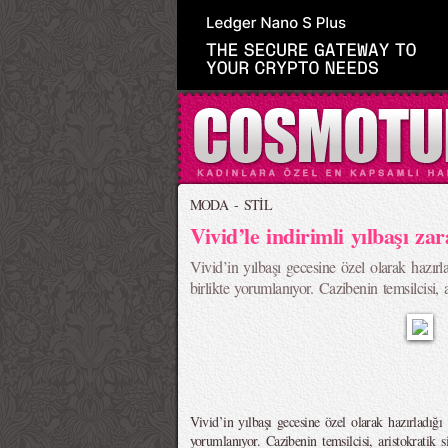
MODA - STİL
Vivid’le indirimli yılbaşı zara
Vivid’in yılbaşı gecesine özel olarak hazırla
birlikte yorumlanıyor. Cazibenin temsilcisi, a
Vivid’in yılbaşı gecesine özel olarak hazırladığı 
yorumlanıyor. Cazibenin temsilcisi, aristokratik 