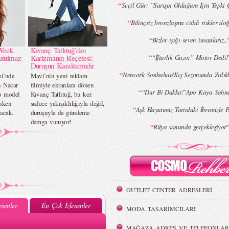
“
Seçil Gür: ``Sarışın Olduğum İçin Tepki 
“
Bilinçsiz bronzlaşma ciddi riskler d
“
Bizler ışığı seven insanlarız...
Week
Kıvanç Tatlıtuğ’dan
“
utulmaz
Karizmanın Reçetesi:
“İftarlık Gazoz” Motor Dedi!
Duruşun Karakterindir
“
Network Sonbahar/Kış Sezonunda Zıtlık
si’nde
Mavi’nin yeni reklam
n Nacar
filmiyle ekranlara dönen
“
“Dur Bi Dakka!”Apo Kaya Sahn
op model
Kıvanç Tatlıtuğ, bu kez
nken
sadece yakışıklılığıyla değil,
“
Aşk Hayatımız Tartıdaki İbremizle P
acak.
duruşuyla da gündeme
damga vuruyor!
“
Rüya sonunda gerçekleşiyor
OUTLET CENTER ADRESLERİ
nenler
En Çok İzlenenler
MODA TASARIMCILARI
MAĞAZA ADRES VE TELEFONLAR