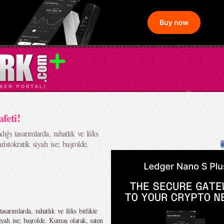
feti!
dığı tasarımlarda, rahatlık ve lüks
ristokratik siyah ise; başrolde.
tasarımlarda, rahatlık ve lüks birlikte
siyah ise; başrolde. Kumaş olarak, saten