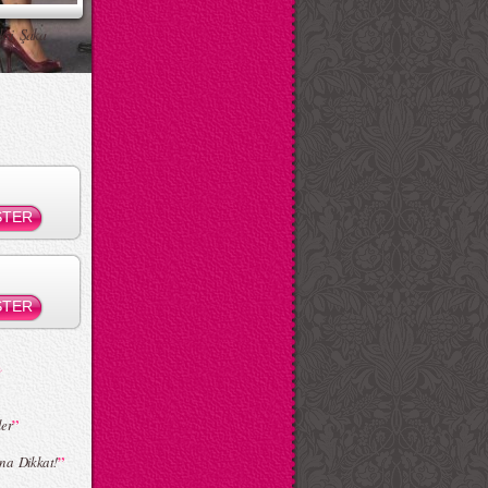
ksi Şaka
”
er
”
na Dikkat!