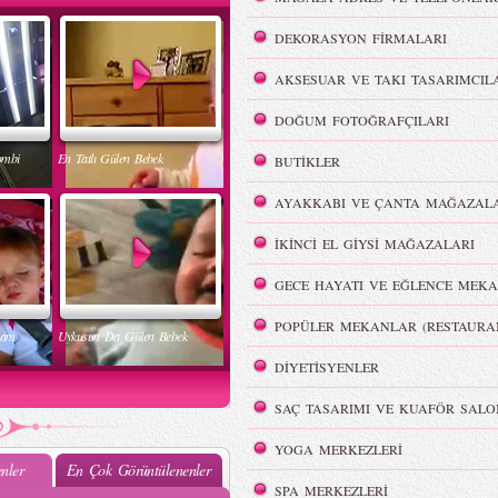
DEKORASYON FİRMALARI
AKSESUAR VE TAKI TASARIMCIL
DOĞUM FOTOĞRAFÇILARI
ombi
En Tatlı Gülen Bebek
BUTİKLER
AYAKKABI VE ÇANTA MAĞAZALA
İKİNCİ EL GİYSİ MAĞAZALARI
GECE HAYATI VE EĞLENCE MEKA
POPÜLER MEKANLAR (RESTAURA
nam
Uykusun Da Gülen Bebek
DİYETİSYENLER
SAÇ TASARIMI VE KUAFÖR SALO
YOGA MERKEZLERİ
nler
En Çok Görüntülenenler
SPA MERKEZLERİ