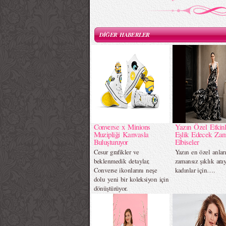
DİĞER HABERLER
Converse x Minions
Yazın Özel Etkinl
Muzipliği Kanvasla
Eşlik Edecek Za
Buluşturuyor
Elbiseler
Cesur grafikler ve
Yazın en özel anlar
beklenmedik detaylar,
zamansız şıklık ara
Converse ikonlarını neşe
kadınlar için….
dolu yeni bir koleksiyon için
dönüştürüyor.