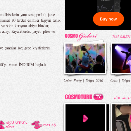
.
elbiselerin yanı sıra; pırıltılı jarse
feminen 80’lerden esintiler taşıyan tunik
 ve şifon karışımı abiye bluzlar,
a aday. Kıyafetlerde, payet, plise ve
TÜM GALERİ
ve çantalar ise; gece kıyafetlerini
50’ye varan İNDİRİM başladı.
Color Party | Sziget 2016
Ceza | Sziget
TÜM VIDEO