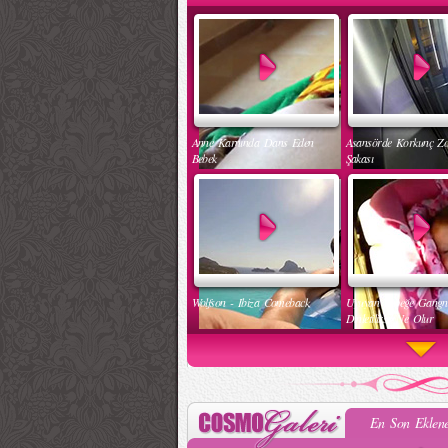
Anne Karnında Dans Eden
Asansörde Korkunç Z
Bebek
Şakası
Wolfson - Ibiza Comeback
Uyuyan Bebeğe Gang
Dinletilirse Ne Olur
En Son Eklene