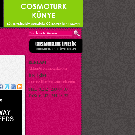
REKLAM
reklam@cosmoturk.com
İLETİŞİM
cosmoeditor@cosmoturk.com
TEL:
(0212) 280 07 00
FAX:
(0212) 244 13 32