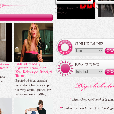
Düğün Dernek 2 Sünnet -
Masa Altı Se
Fragman
GÜNLÜK FALINIZ
iklerine
BARBIE® Miley
HAVA DURUMU
mansız
Cyrus’tan İlham Alan
Yeni Koleksiyon Bebeğini
Tanıttı
ında
Barbie®, dünya çapında
yan
milyonlarca hayrana sahip
Grammy ödüllü şarkıcı, söz
yazarı ve oyuncu Miley
Cyrus`u, Barbie Signature™
“
Daha Genç Görünmek İçin Hilel
serisinin yeni koleksiyon
“
bebeğiyle onurlandırıyor.
Kulakta Tıkanma Varsa Uçak Yolculuğu