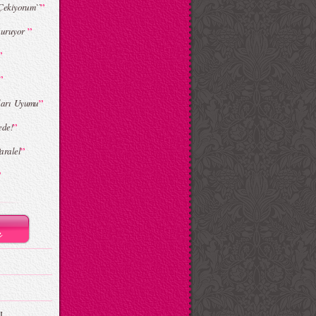
”
Çekiyorum``
”
oğuruyor
”
”
”
ları Uyumu
”
ede!
”
aralel
”
I