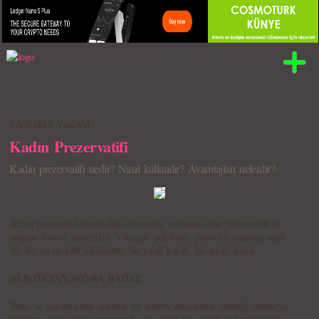
SAĞLIKLI YAŞAM
Kadın Prezervatifi
Kadın prezervatifi nedir? Nasıl kullanılır? Avamtajları nelerdir?
Kadın prezervatifi cinsel ilişki öncesinde vajinanın içine yerleştirilen bir
doğum kontrol yöntemidir. Yumuşak poliüretan plastikten yapılmış uzun
bir tüp ya da kılıf şeklindedir; bir tarafı kapalı, bir tarafı açıktır.
ALIŞTIKTAN SONRA RAHAT
Penis ve vajinal kanal arasında bir bariyer oluşturarak gebeliği önlemeye