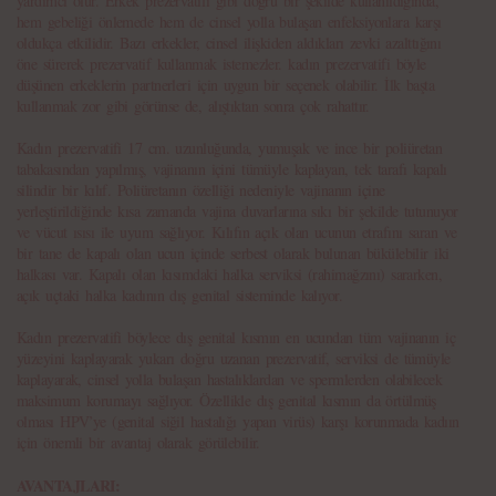
yardımcı olur. Erkek prezervatifi gibi doğru bir şekilde kullanıldığında,
hem gebeliği önlemede hem de cinsel yolla bulaşan enfeksiyonlara karşı
oldukça etkilidir. Bazı erkekler, cinsel ilişkiden aldıkları zevki azalttığını
öne sürerek prezervatif kullanmak istemezler. kadın prezervatifi böyle
düşünen erkeklerin partnerleri için uygun bir seçenek olabilir. İlk başta
kullanmak zor gibi görünse de, alıştıktan sonra çok rahattır.
Kadın prezervatifi 17 cm. uzunluğunda, yumuşak ve ince bir poliüretan
tabakasından yapılmış, vajinanın içini tümüyle kaplayan, tek tarafı kapalı
silindir bir kılıf. Poliüretanın özelliği nedeniyle vajinanın içine
yerleştirildiğinde kısa zamanda vajina duvarlarına sıkı bir şekilde tutunuyor
ve vücut ısısı ile uyum sağlıyor. Kılıfın açık olan ucunun etrafını saran ve
bir tane de kapalı olan ucun içinde serbest olarak bulunan bükülebilir iki
halkası var. Kapalı olan kısımdaki halka serviksi (rahimağzını) sararken,
açık uçtaki halka kadının dış genital sisteminde kalıyor.
Kadın prezervatifi böylece dış genital kısmın en ucundan tüm vajinanın iç
yüzeyini kaplayarak yukarı doğru uzanan prezervatif, serviksi de tümüyle
kaplayarak, cinsel yolla bulaşan hastalıklardan ve spermlerden olabilecek
maksimum korumayı sağlıyor. Özellikle dış genital kısmın da örtülmüş
olması HPV’ye (genital siğil hastalığı yapan virüs) karşı korunmada kadıın
için önemli bir avantaj olarak görülebilir.
AVANTAJLARI: