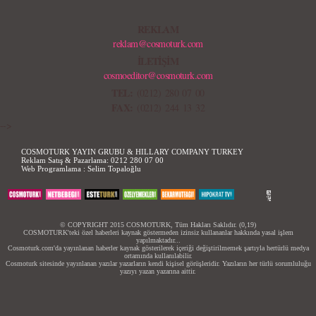
REKLAM
reklam@cosmoturk.com
İLETİŞİM
cosmoeditor@cosmoturk.com
TEL:
(0212) 280 07 00
FAX:
(0212) 244 13 32
-->
COSMOTURK YAYIN GRUBU & HILLARY COMPANY TURKEY
Reklam Satış & Pazarlama:
0212 280 07 00
Web Programlama :
Selim Topaloğlu
© COPYRIGHT 2015 COSMOTURK, Tüm Hakları Saklıdır. (0,19)
COSMOTURK'teki özel haberleri kaynak göstermeden izinsiz kullananlar hakkında yasal işlem
yapılmaktadır...
Cosmoturk.com'da yayınlanan haberler kaynak gösterilerek içeriği değiştirilmemek şartıyla hertürlü medya
ortamında kullanılabilir.
Cosmoturk sitesinde yayınlanan yazılar yazarların kendi kişisel görüşleridir. Yazıların her türlü sorumluluğu
yazıyı yazan yazarına aittir.