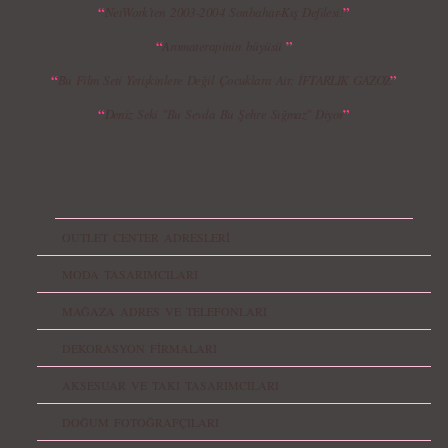
“
”
NetWork’ten 2003-2004 Sonbahar-Kış Defilesi!
“
”
Aromaterapinin büyüsü
“
”
Bu Film Seti Yetişkinlere Değil Çocuklara Ait: İFTARLIK GAZOZ
“
”
Deniz Seki "Bu Sevda Bu Şehre Sığmaz" Diyor
OUTLET CENTER ADRESLERİ
MODA TASARIMCILARI
MAĞAZA ADRES VE TELEFONLARI
DEKORASYON FİRMALARI
AKSESUAR VE TAKI TASARIMCILARI
DOĞUM FOTOĞRAFÇILARI