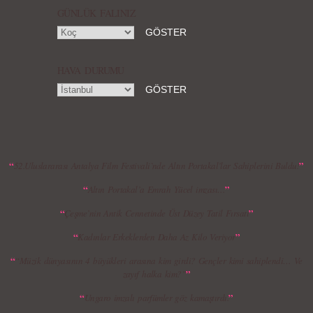
GÜNLÜK FALINIZ
HAVA DURUMU
MBFWI - Gülçin Çengel 2015 Yaz
MBFWI - Zeynep Erdoğan 2015 Yaz
Koleksiyonu
Koleksiyonu
“
”
52.Uluslararası Antalya Film Festivali`nde Altın Portakal’lar Sahiplerini Buldu!
“
”
Altın Portakal’a Emrah Yücel imzası…
MBFWI - Giray Sepin 2015 Yaz Koleksiyonu
MBFWI - Burçe Bekrek 2015 Yaz Koleksiyonu
“
”
Çeşme’nin Antik Cennetinde Üst Düzey Tatil Fırsatı
“
”
Kadınlar Erkeklerden Daha Az Kilo Veriyor
“
“Müzik dünyasının 4 büyükleri arasına kim girdi? Gençler kimi sahiplendi… Ve
”
zayıf halka kim?”
“
”
Ungaro imzalı parfümler göz kamaştırdı.