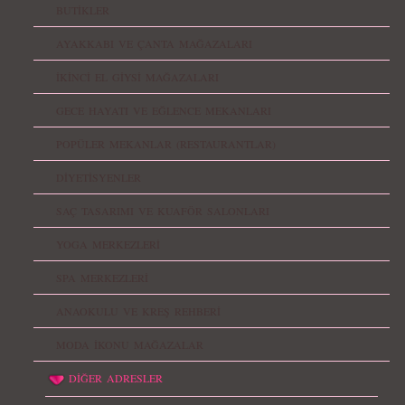
BUTİKLER
AYAKKABI VE ÇANTA MAĞAZALARI
İKİNCİ EL GİYSİ MAĞAZALARI
GECE HAYATI VE EĞLENCE MEKANLARI
POPÜLER MEKANLAR (RESTAURANTLAR)
DİYETİSYENLER
SAÇ TASARIMI VE KUAFÖR SALONLARI
YOGA MERKEZLERİ
SPA MERKEZLERİ
ANAOKULU VE KREŞ REHBERİ
MODA İKONU MAĞAZALAR
DİĞER ADRESLER