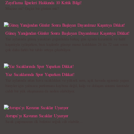
Zayıflama İğneleri Hakkında 10 Kritik Bilgi!
Mucize mi? Geçici bir çözüm mü?
Güneş Yanığından Günler Sonra Başlayan Dayanılmaz Kaşıntıya Dikkat!
Yaz aylarında güneş yanıkları çoğunlukla birkaç gün içinde kızarıklık ve hafif
kaşıntıyla iyileşirken, bazı kişilerde güneşe maruz kaldıktan 24 ila 72 saat sonra
çok daha farklı bir tablo ortaya çıkabiliyor.
Yaz Sıcaklarında Spor Yaparken Dikkat!
Yaz aylarında artan hava sıcaklıkları ve yüksek nem, açık havada egzersiz yapan
bireyler için yalnızca performans kaybına değil, kalp ve dolaşım sistemi üzerinde
ciddi bir yük oluşmasına da neden olabiliyor.
Avrupa`yı Kavuran Sıcaklar Uyarıyor
Sıcak çarpmasının ilk belirtisi soğuk cilt olabilir…