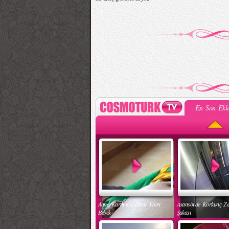
En Son Ekle
Anne Karnında Dans Eden
Asansörde Korkunç Z
Bebek
Şakası