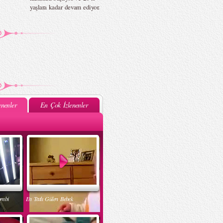
yaşlara kadar devam ediyor.
nenler
En Çok İzlenenler
ombi
En Tatlı Gülen Bebek