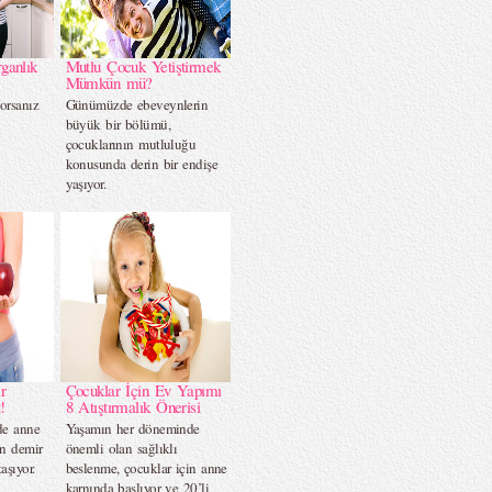
ganlık
Mutlu Çocuk Yetiştirmek
Mümkün mü?
orsanız
Günümüzde ebeveynlerin
…
büyük bir bölümü,
çocuklarının mutluluğu
konusunda derin bir endişe
yaşıyor.
r
Çocuklar İçin Ev Yapımı
!
8 Atıştırmalık Önerisi
de anne
Yaşamın her döneminde
in demir
önemli olan sağlıklı
aşıyor.
beslenme, çocuklar için anne
karnında başlıyor ve 20’li