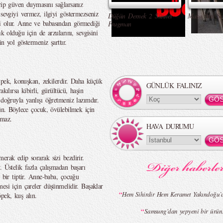
rip güven duymasını sağlarsanız
 sevgiyi vermez, ilgiyi göstermezseniz
Düğün Dernek 2 Sünnet -
Masa Altı Se
i olur. Anne ve babasından görmediği
Fragman
k olduğu için de arzularını, sevgisini
in yol göstermeniz şarttır.
ü pek, konuşkan, zekilerdir. Daha küçük
GÜNLÜK FALINIZ
kılırsa kibirli, gürültücü, haşin
 doğruyla yanlışı öğretmeniz lazımdır.
vün. Böylece çocuk, övülebilmek için
lmaz.
HAVA DURUMU
erak edip sorarak sizi bezdirir.
. Üstelik fazla çalışmadan başarı
z bir tiptir. Anne-baba, çocuğu
esi için çareler düşünmelidir. Başaklar
“
Hem Sihirdir Hem Keramet Yakındoğu`
pek, kuş alın.
“
Samsung'dan yepyeni bir ürün.