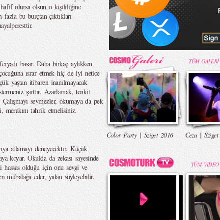
fif olursa olsun o kişililiğine
n fazla bu burçtan çıktıkları
ayalperesttir.
TÜM GALERİ
feryadı basar. Daha birkaç aylıkken
 çocuğuna ısrar etmek hiç de iyi netice
çük yaştan itibaren inanılmayacak
termeniz şarttır. Azarlamak, tenkit
z. Çalışmayı sevmezler, okumaya da pek
, merakını tahrik etmelisiniz.
Color Party | Sziget 2016
Ceza | Sziget
rıya atlamayı deneyecektir. Küçük
taya koyar. Okulda da zekası sayesinde
TÜM VIDEO
i hassas olduğu için onu sevgi ve
en mübalağa eder, yalan söyleyebilir.