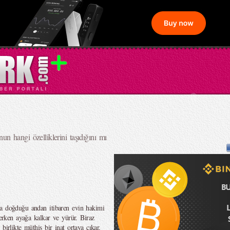
n hangi özelliklerini taşıdığını mı
ha doğduğu andan itibaren evin hakimi
 erken ayağa kalkar ve yürür. Biraz
birlikte müthiş bir inat ortaya çıkar.