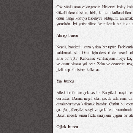
Çok yönlü ama çekingendir. Hislerini kolay kola
Güzelliklere düşkün, hisli, kafasını kullanabilen, 
onun hangi konuya kabiliyeti olduğunu anlamak
yararlıdır. İyi yetiştirilirse övünülecek bir insan 
Akrep burcu
Neşeli, hareketli, cana yakın bir tiptir. Problem
kaldırmak ister. Onun için derslerinde başarılı o
sinsi bir tiptir. Kendisine verilmeyeni hileye ka
ve cesur olması yol açar. Zeka ve cesaretini uyg
gizli kapaklı işlere kalkmaz.
Yay burcu
Ailesi tarafından çok sevilir. Bu güzel, neşeli, 
dürüsttür. Daima neşeli olan çocuk asla emir di
cezalandırmaya kalkmak hatadır. Çünkü bu çocu
çocuğa, güleryüz, sevgi ve şefkatle davranılmalı
Bütün mesele onun fazla enerjisini uygun bir ala
Oğlak burcu