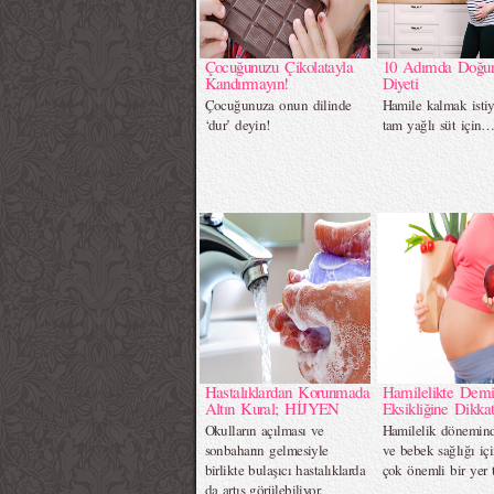
Çocuğunuzu Çikolatayla
10 Adımda Doğur
Kandırmayın!
Diyeti
Çocuğunuza onun dilinde
Hamile kalmak istiy
‘dur’ deyin!
tam yağlı süt için
Hastalıklardan Korunmada
Hamilelikte Demi
Altın Kural; HİJYEN
Eksikliğine Dikkat
Okulların açılması ve
Hamilelik dönemin
sonbaharın gelmesiyle
ve bebek sağlığı iç
birlikte bulaşıcı hastalıklarda
çok önemli bir yer t
da artış görülebiliyor.