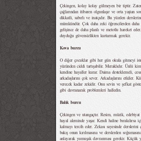
Çekingen, kolay kolay gülmeyen bir tiptir. Zat
çağlarından itibaren olgunlaşır ve orta yaştan so
dikkatli, sabırlı ve inatçıdır. Bu yüzden dersleri
mümkündür. Çok daha zeki öğrencilerden daha da
gelişince de daha planlı ve metotlu hareket ede
duyduğu güvensizlikten kurtarmak gerekir.
Kova burcu
O diğer çocuklar gibi her gün okula gitmeyi is
yüzünden ciddi tartışabilir. Meraklıdır. Ünlü kims
kendine hayaller kurar. Daima desteklemeli, cesa
arkadaşlarını çok sever. Arkadaşlarını etkiler. 
verecek kadar zekidir. Onu sevin ve şefkat göst
gibi davranarak problemleri halledin.
Balık burcu
Çekingen ve utangaçtır. Resim, müzik, edebiyat 
hayal aleminde yaşar. Kendi haline bırakılırsa iç
kalmayı tercih eder. Zekası sayesinde derslerini
bakış onun kırılmasına ve derslerden soğumasın
anlayarak yumuşak davranması gerekir. Küçük ya