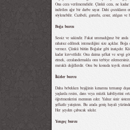
Ona ceza verilmemelidir. Çünkü ceza, ne kadar ha
indirilen ağır bir darbe sayar. Dahi çocukların e
söylenebilir. Cazibeli, gururlu, cesur, atılgan ve h
Boğa burcu
Sessiz ve sakindir. Fakat ummadığınız bir anda 
rahatsız edilmek istemediğini size açıklar. Boğa
vermez. Çünkü bütün Boğalar gibi inatçıdır. Kü
kadar kuvvetlidir. Ona daima şefkat ve sevgi gös
etmek, cezalandırmakla onu terbiye edemezsini
meraklı değillerdir. Onu bu konuda teşvik etmeli
İkizler burcu
Daha bebekken beşiğinin kenarına tırmanıp dışa
yaşlarda resim, dans veya müzik kabiliyetini or
öğretmenlerini memnun eder. Yalnız sinir sistem
şefkatle yatıştırın. Bu arada geniş hayali yüzünd
Her şeyden çabucak sıkılır.
Yengeç burcu