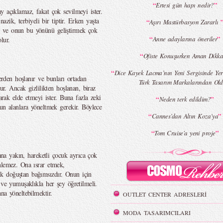
“
”
Ertesi gün hapı nedir?
y açıklamaz, fakat çok sevilmeyi ister.
nazik, terbiyeli bir tiptir. Erken yaşta
“
Aşırı Mastürbasyon Zararlı
 ve onun bu yönünü geliştirmek çok
“
”
Anne adaylarına öneriler
olur.
“
Ofiste Konuşurken Aman Dikka
“
Dice Kayek Lacma’nın Yeni Sergisinde Yer
lerden hoşlanır ve bunları ortadan
Türk Tasarım Markalarından Old
lur. Ancak gizlilikten hoşlanan, biraz
çarak elde etmeyi ister. Buna fazla zeki
“
”
Neden terk edildim?
un alanlara yöneltmek gerekir. Böylece
“
”
Cannes’dan Altın Koza’ya
“
”
Tom Cruise'a yeni proje
cana yakın, hareketli çocuk ayrıca çok
nlemez. Ona ısrar etmek,
k doğuştan bağımsızdır. Onun için
 ve yumuşaklıkla her şey öğretilmeli.
na yöneltebilmektir.
OUTLET CENTER ADRESLERİ
MODA TASARIMCILARI