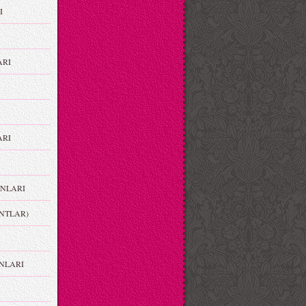
I
ARI
RI
NLARI
NTLAR)
NLARI