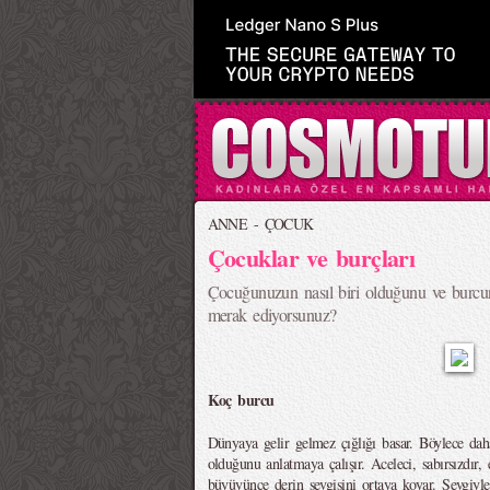
ANNE - ÇOCUK
Çocuklar ve burçları
Çocuğunuzun nasıl biri olduğunu ve burcunu
merak ediyorsunuz?
Koç burcu
Dünyaya gelir gelmez çığlığı basar. Böylece da
olduğunu anlatmaya çalışır. Aceleci, sabırsızdır,
büyüyünce derin sevgisini ortaya koyar. Sevgiyle 