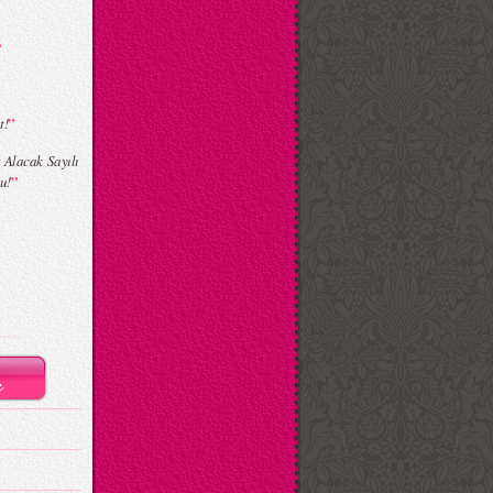
”
”
t!
 Alacak Sayılı
”
u!