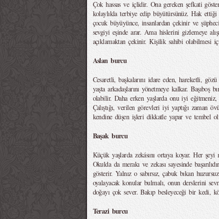
Çok hassas ve içlidir. Ona gereken şefkati göste
kolaylıkla terbiye edip büyütürsünüz. Hak ettiği
çocuk büyüyünce, insanlardan çekinir ve şüphec
sevgiyi eşinde arar. Ama hislerini gizlemeye alışı
açıklamaktan çekinir. Kişilik sahibi olabilmesi iç
Aslan burcu
Cesaretli, başkalarını idare eden, hareketli, göz
yaşta arkadaşlarını yönetmeye kalkar. Başıboş bıra
olabilir. Daha erken yaşlarda onu iyi eğitmeniz,
Çalıştığı, verilen görevleri iyi yaptığı zaman ö
kendine düşen işleri dikkatle yapar ve tembel o
Başak burcu
Küçük yaşlarda zekásını ortaya koyar. Her şeyi m
Okulda da merakı ve zekası sayesinde başarılıdır
gösterir. Yalnız o sabırsız, çabuk bıkan huzursu
oyalayacak konular bulmalı, onun derslerini sevm
doğayı çok sever. Bakıp besleyeceği bir kedi, kö
Terazi burcu