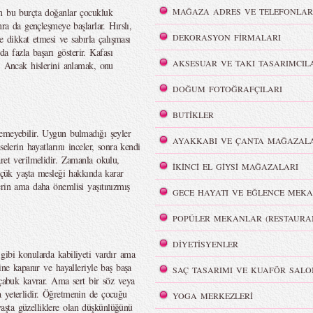
en bu burçta doğanlar çocukluk
MAĞAZA ADRES VE TELEFONLAR
nra da gençleşmeye başlarlar. Hırslı,
DEKORASYON FİRMALARI
ne dikkat etmesi ve sabırla çalışması
 fazla başarı gösterir. Kafası
AKSESUAR VE TAKI TASARIMCIL
r. Ancak hislerini anlamak, onu
DOĞUM FOTOĞRAFÇILARI
BUTİKLER
temeyebilir. Uygun bulmadığı şeyler
AYAKKABI VE ÇANTA MAĞAZALA
elerin hayatlarını inceler, sonra kendi
ret verilmelidir. Zamanla okulu,
İKİNCİ EL GİYSİ MAĞAZALARI
Küçük yaşta mesleği hakkında karar
erin ama daha önemlisi yaşıtınızmış
GECE HAYATI VE EĞLENCE MEKA
POPÜLER MEKANLAR (RESTAURA
DİYETİSYENLER
gibi konularda kabiliyeti vardır ama
ine kapanır ve hayalleriyle baş başa
SAÇ TASARIMI VE KUAFÖR SALO
 çabuk kavrar. Ama sert bir söz veya
a yeterlidir. Öğretmenin de çocuğu
YOGA MERKEZLERİ
şta güzelliklere olan düşkünlüğünü