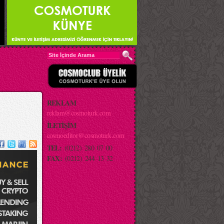
REKLAM
reklam@cosmoturk.com
İLETİŞİM
cosmoeditor@cosmoturk.com
TEL:
(0212) 280 07 00
FAX:
(0212) 244 13 32