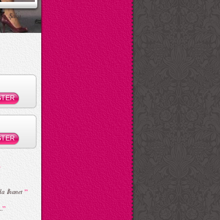
ksi Şaka
”
da İhanet
”
..