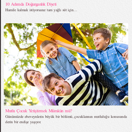
10 Adımda Doğurganlık Diyeti
Hamile kalmak istiyorsanız tam yağlı süt için…
Mutlu Çocuk Yetiştirmek Mümkün mü?
Günümüzde ebeveynlerin büyük bir bölümü, çocuklarının mutluluğu konusunda
derin bir endişe yaşıyor.