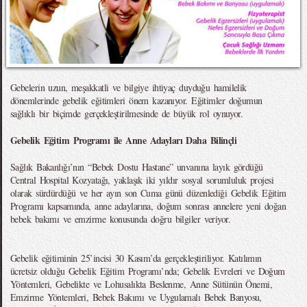
Gebelerin uzun, meşakkatli ve bilgiye ihtiyaç duyduğu hamilelik
dönemlerinde gebelik eğitimleri önem kazanıyor. Eğitimler doğumun
sağlıklı bir biçimde gerçekleştirilmesinde de büyük rol oynuyor.
Gebelik Eğitim Programı ile Anne Adayları Daha Bilinçli
Sağlık Bakanlığı’nın “Bebek Dostu Hastane” unvanına layık gördüğü
Central Hospital Kozyatağı, yaklaşık iki yıldır sosyal sorumluluk projesi
olarak sürdürdüğü ve her ayın son Cuma günü düzenlediği Gebelik Eğitim
Programı kapsamında, anne adaylarına, doğum sonrası annelere yeni doğan
bebek bakımı ve emzirme konusunda doğru bilgiler veriyor.
Gebelik eğitiminin 25’incisi 30 Kasım’da gerçekleştiriliyor. Katılımın
ücretsiz olduğu Gebelik Eğitim Programı’nda; Gebelik Evreleri ve Doğum
Yöntemleri, Gebelikte ve Lohusalıkta Beslenme, Anne Sütünün Önemi,
Emzirme Yöntemleri, Bebek Bakımı ve Uygulamalı Bebek Banyosu,