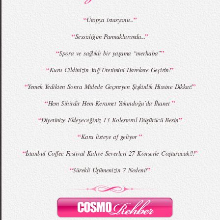
“
”
Ütopya istasyonu...
“
”
Sessizliğim Parmaklarımda...
MBFWI - Giray Sepin 2015 Yaz Koleksiyonu
MBFWI - Burçe Bekrek 2015 Yaz Koleksiyonu
“
”
Spora ve sağlıklı bir yaşama “merhaba”
“
”
Kuru Cildinizin Yağ Üretimini Harekete Geçirin!
“
”
Yemek Yedikten Sonra Midede Geçmeyen Şişkinlik Hissine Dikkat!
“
”
Hem Sihirdir Hem Keramet Yakındoğu`da İhanet
“
”
Diyetinize Ekleyeceğiniz 13 Kolesterol Düşürücü Besin
“
”
Kara listeye af geliyor
“
”
İstanbul Coffee Festival Kahve Severleri 27 Konserle Coşturacak!!!
“
”
Sürekli Üşümenizin 7 Nedeni!