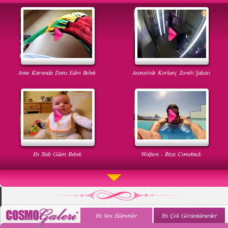
Anne Karnında Dans Eden Bebek
Asansörde Korkunç Zombi Şakası
En Tatlı Gülen Bebek
Wolfson - Ibiza Comeback
En Son Eklenenler
En Çok Görüntülenenler