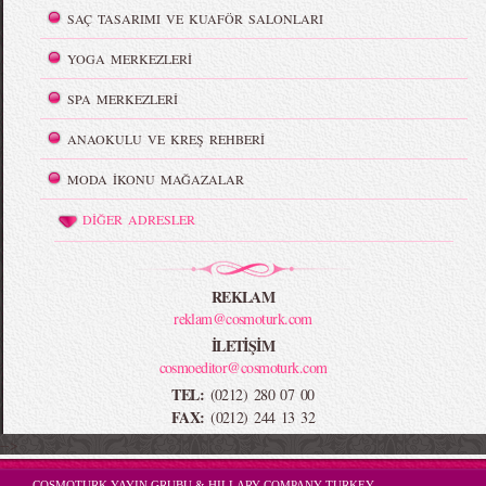
SAÇ TASARIMI VE KUAFÖR SALONLARI
YOGA MERKEZLERİ
SPA MERKEZLERİ
ANAOKULU VE KREŞ REHBERİ
MODA İKONU MAĞAZALAR
DİĞER ADRESLER
REKLAM
reklam@cosmoturk.com
İLETİŞİM
cosmoeditor@cosmoturk.com
TEL:
(0212) 280 07 00
FAX:
(0212) 244 13 32
-->
COSMOTURK YAYIN GRUBU & HILLARY COMPANY TURKEY