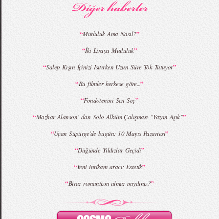
“
”
Mutluluk Ama Nasıl?
“
”
İki Liraya Mutluluk
“
”
Salep Kışın İçinizi Isıtırken Uzun Süre Tok Tutuyor
“
”
Bu filmler herkese göre...
“
”
Fondötenini Sen Seç
“
”
Mazhar Alanson’ dan Solo Albüm Çalışması “Yazan Aşık”
“
”
Uçan Süpürge’de bugün: 10 Mayıs Pazartesi
“
”
Düğünde Yıldızlar Geçidi
“
”
Yeni intikam aracı: Estetik
“
”
Biraz romantizm almaz mıydınız?