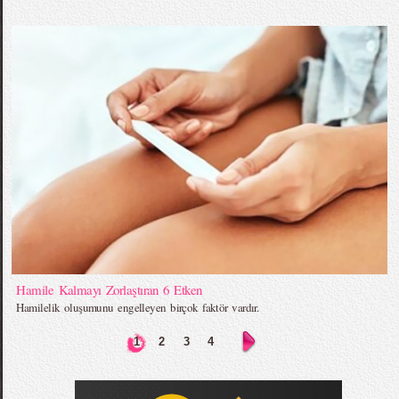
Hamile Kalmayı Zorlaştıran 6 Etken
Hamilelik oluşumunu engelleyen birçok faktör vardır.
1
2
3
4