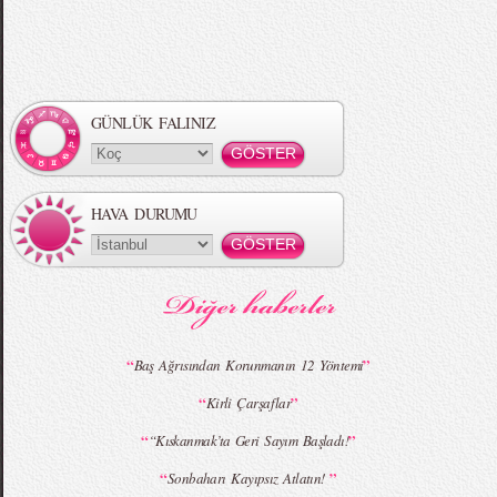
Örgü Saç Modelleri
MBFWI - Hakan Akkaya 2015 Yaz
Koleksiyonu
GÜNLÜK FALINIZ
HAVA DURUMU
MBFWI - Gülçin Çengel 2015 Yaz
MBFWI - Zeynep Erdoğan 2015 Yaz
Koleksiyonu
Koleksiyonu
“
”
Baş Ağrısından Korunmanın 12 Yöntemi
“
”
Kirli Çarşaflar
MBFWI - Giray Sepin 2015 Yaz Koleksiyonu
MBFWI - Burçe Bekrek 2015 Yaz Koleksiyonu
“
”
“Kıskanmak’ta Geri Sayım Başladı!
“
”
Sonbaharı Kayıpsız Atlatın!