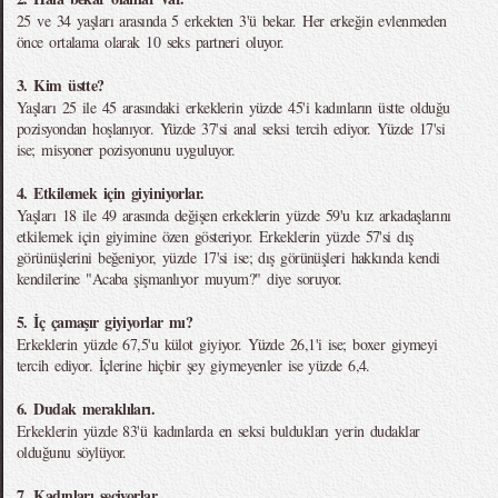
25 ve 34 yaşları arasında 5 erkekten 3'ü bekar. Her erkeğin evlenmeden
önce ortalama olarak 10 seks partneri oluyor.
3. Kim üstte?
Yaşları 25 ile 45 arasındaki erkeklerin yüzde 45'i kadınların üstte olduğu
pozisyondan hoşlanıyor. Yüzde 37'si anal seksi tercih ediyor. Yüzde 17'si
ise; misyoner pozisyonunu uyguluyor.
4. Etkilemek için giyiniyorlar.
Yaşları 18 ile 49 arasında değişen erkeklerin yüzde 59'u kız arkadaşlarını
etkilemek için giyimine özen gösteriyor. Erkeklerin yüzde 57'si dış
görünüşlerini beğeniyor, yüzde 17'si ise; dış görünüşleri hakkında kendi
kendilerine "Acaba şişmanlıyor muyum?" diye soruyor.
5. İç çamaşır giyiyorlar mı?
Erkeklerin yüzde 67,5'u külot giyiyor. Yüzde 26,1'i ise; boxer giymeyi
tercih ediyor. İçlerine hiçbir şey giymeyenler ise yüzde 6,4.
6. Dudak meraklıları.
Erkeklerin yüzde 83'ü kadınlarda en seksi buldukları yerin dudaklar
olduğunu söylüyor.
7. Kadınları seçiyorlar.