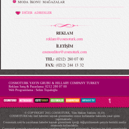
MODA İKONU MAĞAZALAR
DİĞER ADRESLER
REKLAM
reklam@cosmoturk.com
İLETİŞİM
cosmoeditor@cosmoturk.com
TEL:
(0212) 280 07 00
FAX:
(0212) 244 13 32
-->
COSMOTURK YAYIN GRUBU & HILLARY COMPANY TURKEY
Reklam Satış & Pazarlama:
0212 280 07 00
Web Programlama :
Selim Topaloğlu
© COPYRIGHT 2015 COSMOTURK, Tüm Hakları Saklıdır. (0,19)
COSMOTURK'teki özel haberleri kaynak göstermeden izinsiz kullananlar hakkında yasal işlem
yapılmaktadır...
Cosmoturk.com'da yayınlanan haberler kaynak gösterilerek içeriği değiştirilmemek şartıyla hertürlü medya
ortamında kullanılabilir.
Cosmoturk sitesinde yayınlanan yazılar yazarların kendi kişisel görüşleridir. Yazıların her türlü sorumluluğu