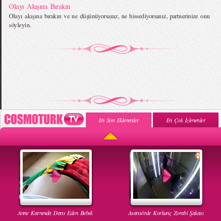
Olayı Akışına Bırakın
Olayı akışına bırakın ve ne düşünüyorsanız, ne hissediyorsanız, partnerinize onu
söyleyin.
En Son Eklenenler
En Çok İzlenenler
Anne Karnında Dans Eden Bebek
Asansörde Korkunç Zombi Şakası