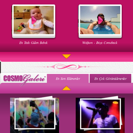
En Tatlı Gülen Bebek
Wolfson - Ibiza Comeback
En Son Eklenenler
En Çok Görüntülenenler
Uyuyan Bebeğe Gangnam Dinletilirse Ne Olur
Uykusun Da Gülen Bebek