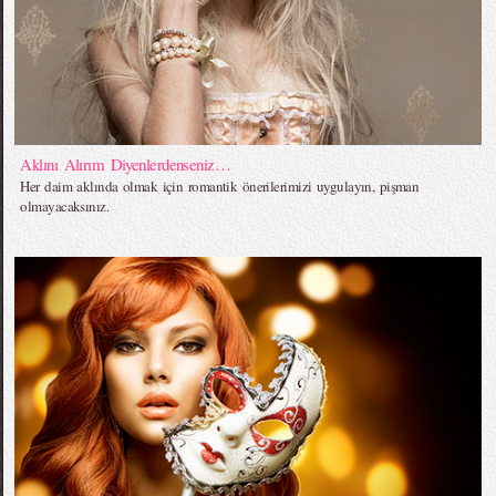
Aklını Alırım Diyenlerdenseniz…
Her daim aklında olmak için romantik önerilerimizi uygulayın, pişman
olmayacaksınız.