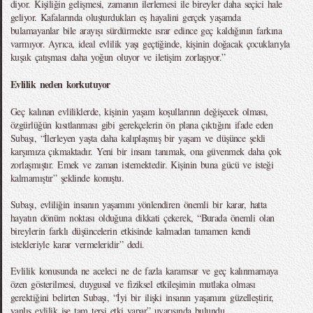
diyor. Kişiliğin gelişmesi, zamanın ilerlemesi ile bireyler daha seçici hale
geliyor. Kafalarında oluşturdukları eş hayalini gerçek yaşamda
bulamayanlar bile arayışı sürdürmekte ısrar edince geç kaldığının farkına
varmıyor. Ayrıca, ideal evlilik yaşı geçtiğinde, kişinin doğacak çocuklarıyla
kuşak çatışması daha yoğun oluyor ve iletişim zorlaşıyor.”
Evlilik neden korkutuyor
Geç kalınan evliliklerde, kişinin yaşam koşullarının değişecek olması,
özgürlüğün kısıtlanması gibi gerekçelerin ön plana çıktığını ifade eden
Subaşı, “İlerleyen yaşta daha kalıplaşmış bir yaşam ve düşünce şekli
karşımıza çıkmaktadır. Yeni bir insanı tanımak, ona güvenmek daha çok
zorlaşmıştır. Emek ve zaman istemektedir. Kişinin buna gücü ve isteği
kalmamıştır” şeklinde konuştu.
Subaşı, evliliğin insanın yaşamını yönlendiren önemli bir karar, hatta
hayatın dönüm noktası olduğuna dikkati çekerek, “Burada önemli olan
bireylerin farklı düşüncelerin etkisinde kalmadan tamamen kendi
istekleriyle karar vermeleridir” dedi.
Evlilik konusunda ne aceleci ne de fazla karamsar ve geç kalınmamaya
özen gösterilmesi, duygusal ve fiziksel etkileşimin mutlaka olması
gerektiğini belirten Subaşı, “İyi bir ilişki insanın yaşamını güzelleştirir,
yanlış evlilik ise tam tersi etki yapar” uyarısında bulundu.