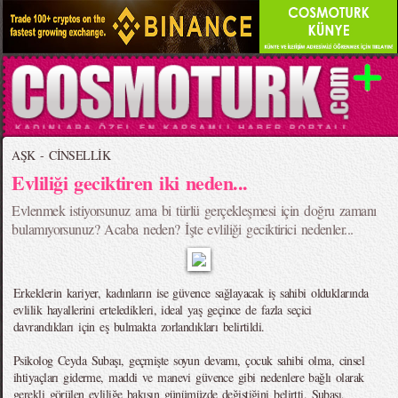
AŞK - CİNSELLİK
Evliliği geciktiren iki neden...
Evlenmek istiyorsunuz ama bi türlü gerçekleşmesi için doğru zamanı
bulamıyorsunuz? Acaba neden? İşte evliliği geciktirici nedenler...
Erkeklerin kariyer, kadınların ise güvence sağlayacak iş sahibi olduklarında
evlilik hayallerini erteledikleri, ideal yaş geçince de fazla seçici
davrandıkları için eş bulmakta zorlandıkları belirtildi.
Psikolog Ceyda Subaşı, geçmişte soyun devamı, çocuk sahibi olma, cinsel
ihtiyaçları giderme, maddi ve manevi güvence gibi nedenlere bağlı olarak
gerekli görülen evliliğe bakışın günümüzde değiştiğini belirtti. Subaşı,