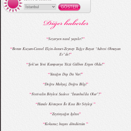
MBFWI - Gülçin Çengel 2015 Yaz
MBFWI - Zeynep Erdoğan 2015 Yaz
Koleksiyonu
Koleksiyonu
“
”
Sezaryen nasıl yapılır?
“
Boran Kuzum-Cansel Elçin-Janset-Zeynep Tuğçe Bayat “Adresi Olmayan
”
Ev”de!
MBFWI - Giray Sepin 2015 Yaz Koleksiyonu
MBFWI - Burçe Bekrek 2015 Yaz Koleksiyonu
“
”
Şok’un Yeni Kampanya Yüzü Gülben Ergen Oldu!
“
”
Yatağın Dışı Da Var!
“
”
Doğru Makyaj, Doğru Bilgi
“
”
Festivalin Böylesi Sadece “İstanbul’da Olur”!
“
”
Hande Köstepen İle Kısa Bir Söyleşi
“
”
Zeytinyağın Işıltısı
“
”
Kokunuz başını döndürsün