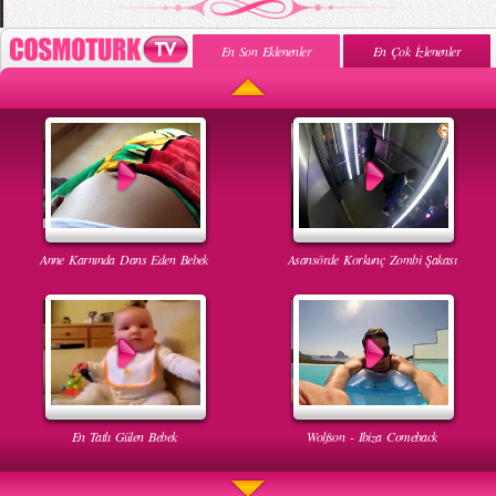
En Son Eklenenler
En Çok İzlenenler
Anne Karnında Dans Eden Bebek
Asansörde Korkunç Zombi Şakası
En Tatlı Gülen Bebek
Wolfson - Ibiza Comeback