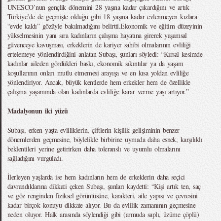
UNESCO’nun gençlik dönemini 28 yaşına kadar çıkardığını ve artık
Türkiye’de de geçmişte olduğu gibi 18 yaşına kadar evlenmeyen kızlara
“evde kaldı” gözüyle bakılmadığını belirtti.Ekonomik ve eğitim düzeyinin
yükselmesinin yanı sıra kadınların çalışma hayatına girerek yaşamsal
güvenceye kavuşması, erkeklerin de kariyer sahibi olmalarının evliliği
ertelemeye yönlendirdiğini anlatan Subaşı, şunları söyledi: “Kırsal kesimde
kadınlar aileden gördükleri baskı, ekonomik sıkıntılar ya da yaşam
koşullarının onları mutlu etmemesi arayışa ve en kısa yoldan evliliğe
yönlendiriyor. Ancak, büyük kentlerde hem erkekler hem de özellikle
çalışma yaşamında olan kadınlarda evliliğe karar verme yaşı artıyor.”
Madalyonun iki yüzü
Subaşı, erken yaşta evliliklerin, çiftlerin kişilik gelişiminin benzer
dönemlerden geçmesine, böylelikle birbirine uymada daha esnek, karşılıklı
beklentileri yerine getirirken daha toleranslı ve uyumlu olmalarını
sağladığını vurguladı.
İlerleyen yaşlarda ise hem kadınların hem de erkeklerin daha seçici
davrandıklarına dikkati çeken Subaşı, şunları kaydetti: “Kişi artık ten, saç
ve göz renginden fiziksel görüntüsüne, karakteri, aile yapısı ve çevresini
kadar birçok konuyu dikkate alıyor. Bu da evlilik zamanının geçmesine
neden oluyor. Halk arasında söylendiği gibi (armuda saplı, üzüme çöplü)