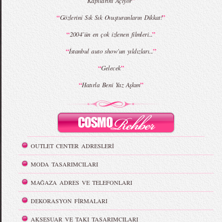
”
Kapılarını Açıyor
“
”
Gözlerini Sık Sık Ovuşturanların Dikkat!
“
”
2004’ün en çok izlenen filmleri...
“
”
İstanbul auto show'un yıldızları...
“
”
Gelecek
“
”
Hatırla Beni Yaz Aşkım
OUTLET CENTER ADRESLERİ
MODA TASARIMCILARI
MAĞAZA ADRES VE TELEFONLARI
DEKORASYON FİRMALARI
AKSESUAR VE TAKI TASARIMCILARI