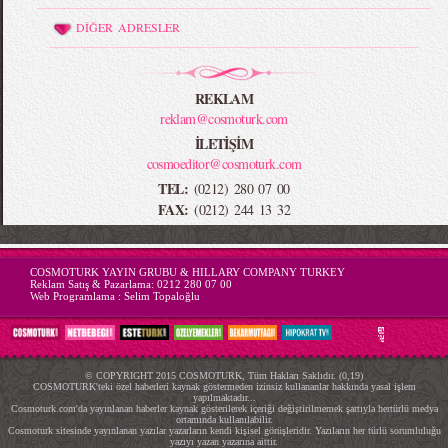
DİĞER ADRESLER
REKLAM
reklam@cosmoturk.com
İLETİŞİM
cosmoeditor@cosmoturk.com
TEL:
(0212) 280 07 00
FAX:
(0212) 244 13 32
-->
COSMOTURK YAYIN GRUBU & HILLARY COMPANY TURKEY
Reklam Satış & Pazarlama:
0212 280 07 00
Web Programlama :
Selim Topaloğlu
© COPYRIGHT 2015 COSMOTURK, Tüm Hakları Saklıdır. (0,19)
COSMOTURK'teki özel haberleri kaynak göstermeden izinsiz kullananlar hakkında yasal işlem
yapılmaktadır...
Cosmoturk.com'da yayınlanan haberler kaynak gösterilerek içeriği değiştirilmemek şartıyla hertürlü medya
ortamında kullanılabilir.
Cosmoturk sitesinde yayınlanan yazılar yazarların kendi kişisel görüşleridir. Yazıların her türlü sorumluluğu
yazıyı yazan yazarına aittir.