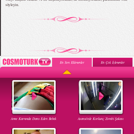
söyleyin.
En Son Eklenenler
En Çok İzlenenler
Anne Karnında Dans Eden Bebek
Asansörde Korkunç Zombi Şakası