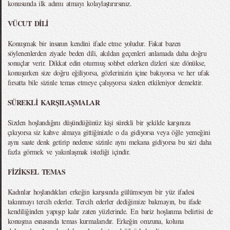
konusunda ilk adımı atmayı kolaylaştırırsınız.
VÜCUT DİLİ
Konuşmak bir insanın kendini ifade etme yoludur. Fakat bazen
söylenenlerden ziyade beden dili, akıldan geçenleri anlamada daha doğru
sonuçlar verir. Dikkat edin oturmuş sohbet ederken dizleri size dönükse,
konuşurken size doğru eğiliyorsa, gözlerinizin içine bakıyorsa ve her ufak
fırsatta bile sizinle temas etmeye çalışıyorsa sizden etkileniyor demektir.
SÜREKLİ KARŞILAŞMALAR
Sizden hoşlandığını düşündüğünüz kişi sürekli bir şekilde karşınıza
çıkıyorsa siz kahve almaya gittiğinizde o da gidiyorsa veya öğle yemeğini
aynı saate denk getirip nedense sizinle aynı mekana gidiyorsa bu sizi daha
fazla görmek ve yakınlaşmak istediği içindir.
FİZİKSEL TEMAS
Kadınlar hoşlandıkları erkeğin karşısında gülümseyen bir yüz ifadesi
takınmayı tercih ederler. Tercih ederler dediğimize bakmayın, bu ifade
kendiliğinden yapışıp kalır zaten yüzlerinde. En bariz hoşlanma belirtisi de
konuşma esnasında temas kurmalarıdır. Erkeğin omzuna, koluna