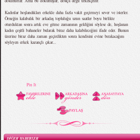
dokunurlar. Ama bu dokunuşlar, dostça değil ürkekçedir.
Kadınlar hoşlandıkları erkekle daha fazla vakit geçirmeyi sever ve isterler.
Örneğin kalabalık bir arkadaş topluluğu uzun saatler boyu birlikte
oturduktan sonra artık eve gitme zamanının geldiğini söylese de, hoşlanan
kadın çeşitli bahaneler bularak biraz daha kalabileceğini ifade eder. Bunun
üzerine biraz daha zaman geçirdikten sonra kendisini evine bırakacağını
söyleyen erkek kazançlı çıkar...
Pin It
DİĞER HABERLER