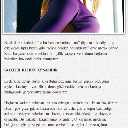
Nasıl ki biz kadınlar “acaba benden hoşlandı mı” diye merak ediyorsak,
erkeklerde tıpkı bizim gibi “acaba benden hoşlandı mı” diye merak ediyor.
Zira, bu yazımızda erkeklere bir iyilik yapıyor ve kadının hoşlanma
belirtileri hakkında sırlar sunuyoruz...
GÖZLER RUHUN AYNASIDIR
Evet, klişe deyip burun kıvırabilirsiniz, ama bunun gerçek olduğunu
söylemekte fayda var. Bir kadının gözlerindeki anlamı okumayı
bildiğinizde gerçek duygularını çözersiniz.
Hoşlanan kadının bakışları, aslında erkeğin üzerinde asılı kalan bakışlardır.
Bazen göz göze gelme biçiminde olsa da daha çok erkeğin bakmadığı
anlarda inceleyen bakışlar atan kadın, karşısındaki erkeğe ilgi duyuyor
demektir. Bu bakışları kaçırmamak önemli… O kaçamak inceleme
bakışlarını göz göze gelme anına çevirebilirseniz, birbirinize açılma