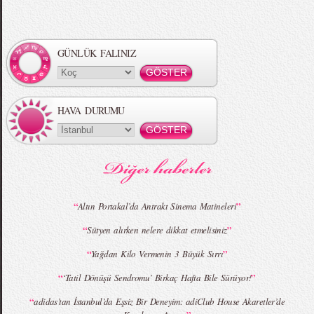
Örgü Saç Modelleri
MBFWI - Hakan Akkaya 2015 Yaz
Koleksiyonu
GÜNLÜK FALINIZ
HAVA DURUMU
MBFWI - Gülçin Çengel 2015 Yaz
MBFWI - Zeynep Erdoğan 2015 Yaz
Koleksiyonu
Koleksiyonu
“
”
Altın Portakal’da Antrakt Sinema Matineleri
“
”
Sütyen alırken nelere dikkat etmelisiniz
MBFWI - Giray Sepin 2015 Yaz Koleksiyonu
MBFWI - Burçe Bekrek 2015 Yaz Koleksiyonu
“
”
Yağdan Kilo Vermenin 3 Büyük Sırrı
“
”
‘Tatil Dönüşü Sendromu’ Birkaç Hafta Bile Sürüyor!
“
adidas’tan İstanbul’da Eşsiz Bir Deneyim: adiClub House Akaretler’de