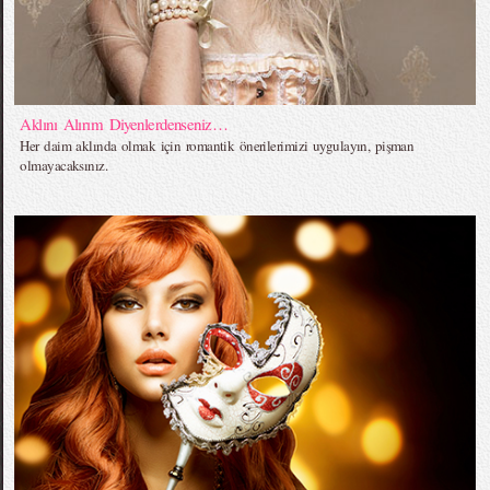
Aklını Alırım Diyenlerdenseniz…
Her daim aklında olmak için romantik önerilerimizi uygulayın, pişman
olmayacaksınız.