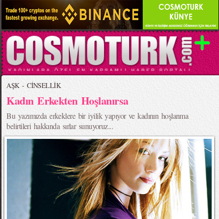
AŞK - CİNSELLİK
Kadın Erkekten Hoşlanırsa
Bu yazımızda erkeklere bir iyilik yapıyor ve kadının hoşlanma
belirtileri hakkında sırlar sunuyoruz...