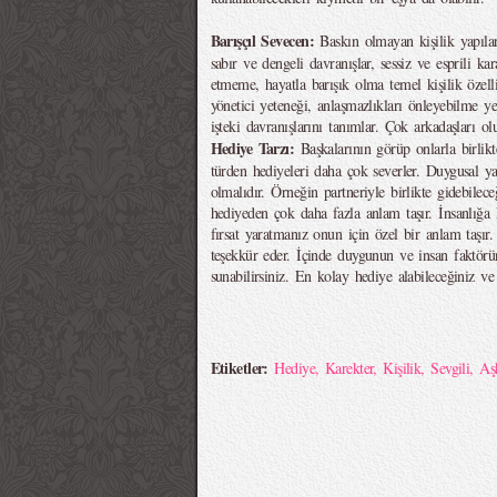
Barışçıl Sevecen:
Baskın olmayan kişilik yapılar
sabır ve dengeli davranışlar, sessiz ve esprili kar
etmeme, hayatla barışık olma temel kişilik özelli
yönetici yeteneği, anlaşmazlıkları önleyebilme yet
işteki davranışlarını tanımlar. Çok arkadaşları ol
Hediye Tarzı:
Başkalarının görüp onlarla birlikt
türden hediyeleri daha çok severler. Duygusal y
olmalıdır. Örneğin partneriyle birlikte gidebilece
hediyeden çok daha fazla anlam taşır. İnsanlığa 
fırsat yaratmanız onun için özel bir anlam taşır. 
teşekkür eder. İçinde duygunun ve insan faktör
sunabilirsiniz. En kolay hediye alabileceğiniz ve e
Etiketler:
Hediye
,
Karekter
,
Kişilik
,
Sevgili
,
Aş