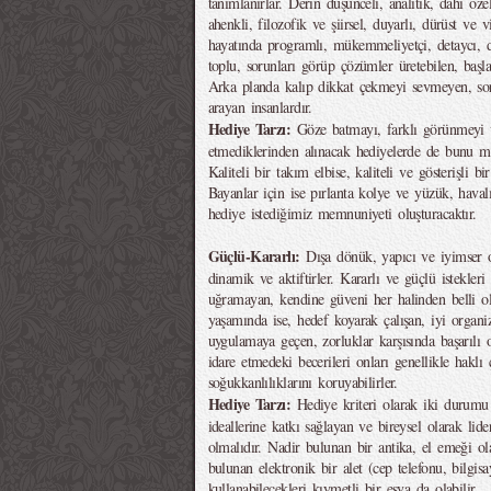
tanımlanırlar. Derin düşünceli, analitik, dahi özell
ahenkli, filozofik ve şiirsel, duyarlı, dürüst ve vi
hayatında programlı, mükemmeliyetçi, detaycı, d
toplu, sorunları görüp çözümler üretebilen, başladı
Arka planda kalıp dikkat çekmeyi sevmeyen, sor
arayan insanlardır.
Hediye Tarzı:
Göze batmayı, farklı görünmeyi v
etmediklerinden alınacak hediyelerde de bunu me
Kaliteli bir takım elbise, kaliteli ve gösterişli bi
Bayanlar için ise pırlanta kolye ve yüzük, haval
hediye istediğimiz memnuniyeti oluşturacaktır.
Güçlü-Kararlı:
Dışa dönük, yapıcı ve iyimser o
dinamik ve aktiftirler. Kararlı ve güçlü istekleri
uğramayan, kendine güveni her halinden belli ola
yaşamında ise, hedef koyarak çalışan, iyi organi
uygulamaya geçen, zorluklar karşısında başarılı ola
idare etmedeki becerileri onları genellikle haklı
soğukkanlılıklarını koruyabilirler.
Hediye Tarzı:
Hediye kriteri olarak iki durumu 
ideallerine katkı sağlayan ve bireysel olarak lid
olmalıdır. Nadir bulunan bir antika, el emeği ol
bulunan elektronik bir alet (cep telefonu, bilgis
kullanabilecekleri kıymetli bir eşya da olabilir.