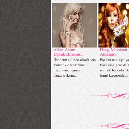
Aklını Alırım
Hangi Mevsimin
Diyenlerdenseniz…
Aşkısınız?
Her daim aklında olmak için
Bazıları için aşk, ya
romantik önerilerimizi
Bazılarına göre de k
uygulayın, pişman
sevmek başkadır. Pe
olmayacaksınız.
hangi kategoridesin