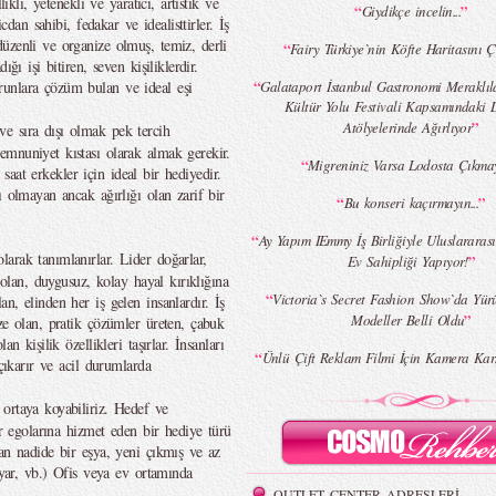
ikli, yetenekli ve yaratıcı, artistik ve
“
”
Giydikçe incelin...
cdan sahibi, fedakar ve idealisttirler. İş
üzenli ve organize olmuş, temiz, derli
“
Fairy Türkiye`nin Köfte Haritasını Ç
ğı işi bitiren, seven kişiliklerdir.
“
unlara çözüm bulan ve ideal eşi
Galataport İstanbul Gastronomi Meraklıl
Kültür Yolu Festivali Kapsamındaki 
”
Atölyelerinde Ağırlıyor
e sıra dışı olmak pek tercih
mnuniyet kıstası olarak almak gerekir.
“
Migreniniz Varsa Lodosta Çıkma
r saat erkekler için ideal bir hediyedir.
ı olmayan ancak ağırlığı olan zarif bir
“
”
Bu konseri kaçırmayın...
“
Ay Yapım IEmmy İş Birliğiyle Uluslararası
larak tanımlanırlar. Lider doğarlar,
”
Ev Sahipliği Yapıyor!
 olan, duygusuz, kolay hayal kırıklığına
“
Victoria`s Secret Fashion Show`da Yür
n, elinden her iş gelen insanlardır. İş
”
Modeller Belli Oldu
ze olan, pratik çözümler üreten, çabuk
n kişilik özellikleri taşırlar. İnsanları
“
Ünlü Çift Reklam Filmi İçin Kamera Karş
 çıkarır ve acil durumlarda
ortaya koyabiliriz. Hedef ve
er egolarına hizmet eden bir hediye türü
an nadide bir eşya, yeni çıkmış ve az
ayar, vb.) Ofis veya ev ortamında
OUTLET CENTER ADRESLERİ