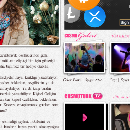
TÜM GALERİ
akteristik özelliklerinde gizli.
; mükemmeliyetçi biri için gösterişli
paha biçilmez bir hediye olabilir.
ediyeler hayal kırıklığı yaratabiliyor.
Color Party | Sziget 2016
Ceza | Sziget
cevher beklerken, sevgilisinin ya da
nmayabiliyor. Ya da karşı tarafın
suzluk yaratabiliyor. Kişisel Gelişim
TÜM VIDEO
rken kişisel özellikleri, beklentileri,
or. Kısacası cevaplamanız gereken soru:
unuz?
e sevmediği şeyleri, hobilerini ve
alı bunların bazen yeterli olmaaycağını