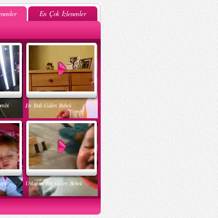
nenler
En Çok İzlenenler
ombi
En Tatlı Gülen Bebek
nam
Uykusun Da Gülen Bebek