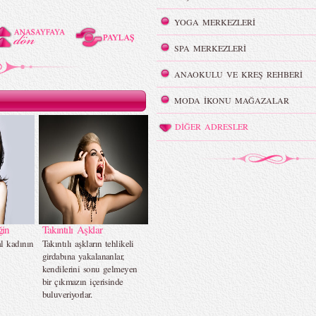
YOGA MERKEZLERİ
SPA MERKEZLERİ
ANAOKULU VE KREŞ REHBERİ
MODA İKONU MAĞAZALAR
DİĞER ADRESLER
ğin
Takıntılı Aşklar
l kadının
Takıntılı aşkların tehlikeli
girdabına yakalananlar,
kendilerini sonu gelmeyen
bir çıkmazın içerisinde
buluveriyorlar.