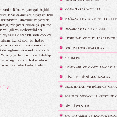
ı vardır. Rahat ve yumuşak başlılık,
MODA TASARIMCILARI
akter, kibar davranışlar, duyguları belli
MAĞAZA ADRES VE TELEFONLAR
klerindendir. Düzenlilik ve yetenek,
eneği, zor şartlar altında çalışabilme
DEKORASYON FİRMALARI
ur ve ilgili ve merhametlidirler.
e paylaşımlı olarak kullanabilecekleri
AKSESUAR VE TAKI TASARIMCIL
apılarına hizmet eden bir hediye
ği bir tatil sadece ona alınmış bir
DOĞUM FOTOĞRAFÇILARI
katkı sağlamasına olanak verecek bir
Yıllar geçse bile bunu size hatırlatıp
BUTİKLER
ünün olduğu her şeyi hediye olarak
n az seçici olan kişilik tipidir.
AYAKKABI VE ÇANTA MAĞAZALA
İKİNCİ EL GİYSİ MAĞAZALARI
k
,
İlişki
GECE HAYATI VE EĞLENCE MEKA
POPÜLER MEKANLAR (RESTAURA
DİYETİSYENLER
SAÇ TASARIMI VE KUAFÖR SALO