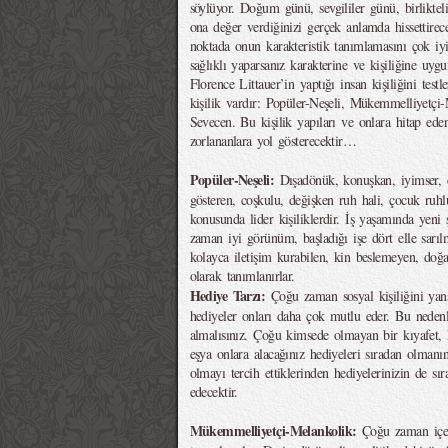
söylüyor. Doğum günü, sevgililer günü, birliktel
ona değer verdiğinizi gerçek anlamda hissettirec
noktada onun karakteristik tanımlamasını çok i
sağlıklı yaparsanız karakterine ve kişiliğine uyg
Florence Littauer’in yaptığı insan kişiliğini test
kişilik vardır: Popüler-Neşeli, Mükemmelliyetçi-
Sevecen. Bu kişilik yapıları ve onlara hitap ede
zorlananlara yol gösterecektir…
Popüler-Neşeli:
Dışadönük, konuşkan, iyimser, c
gösteren, coşkulu, değişken ruh hali, çocuk ruhlu
konusunda lider kişiliklerdir. İş yaşamında yeni
zaman iyi görünüm, başladığı işe dört elle sarılm
kolayca iletişim kurabilen, kin beslemeyen, doğaç
olarak tanımlanırlar.
Hediye Tarzı:
Çoğu zaman sosyal kişiliğini yans
hediyeler onları daha çok mutlu eder. Bu nedenle
almalısınız. Çoğu kimsede olmayan bir kıyafet, ku
eşya onlara alacağınız hediyeleri sıradan olmanın 
olmayı tercih ettiklerinden hediyelerinizin de sır
edecektir.
Mükemmelliyetçi-Melankolik:
Çoğu zaman içe 