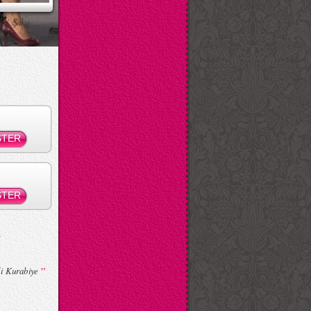
ksi Şaka
”
lli Kurabiye