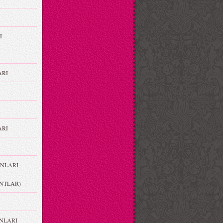
I
ARI
RI
NLARI
NTLAR)
NLARI