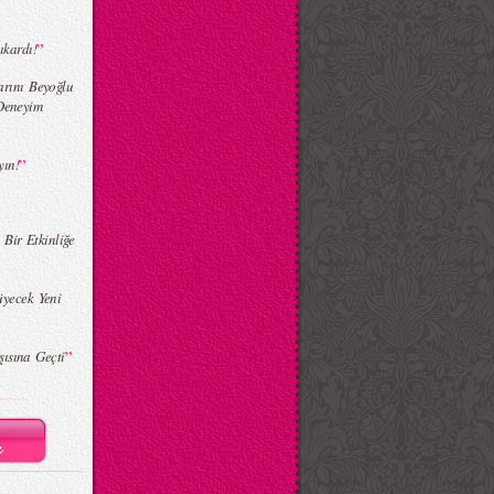
”
ıkardı!
arını Beyoğlu
Deneyim
”
yın!
 Bir Etkinliğe
üyecek Yeni
”
ısına Geçti