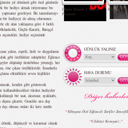
iğinizin yıl dönümü gibi özel günlerde
ek bir hediye almak istiyorsanız bu
Düğün Dernek 2 Sünnet -
Masa Altı Se
yi yapmanız gerekiyor. Bu tanımlamayı
Fragman
un bir hediyeyi de almış olursunuz.
lerle ele alan yaklaşıma göre 4 farklı
Melankolik, Güçlü–Kararlı, Barışçıl
n seçenekler, hediye seçiminde
GÜNLÜK FALINIZ
ana yakın, esprili, hisli ve duygularını
luk gibi özelliklere sahiptirler. Eğlence
 şeyler düşünüp üretebilme yeteneği, her
a, öne çıkan özellikleridir. İnsanlarla
HAVA DURUMU
lama etkinlikleri seven kişilikler
ıtacak, kendisi gibi gösterecek
 kullanabilecekleri türden hediyeler
llanışlı bir saat, aksesuar, ayakkabı,
dışına çıkartır. Genelde sıra dışı
a dışı olması onları iki kere mutlu
“
Yılbaşına Özel Eğlenceli Tarifler Zencefi
“
”
Cildinizi Koruyun!...
dönük, düşünceli ve karamsar olarak