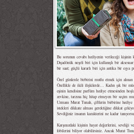
Bu sorunun cevabı hediyenin verileceği kişinin kar
Dışadönük neşeli biri için kullanışlı bir aksesuar
bir saat; güçlü kararlı biri için antika bir eşya 
Özel günlerde birbirini mutlu etmek için alınan h
Özellikle de ikili ilişkilerde… Kadın şık bir mü
eşinin kendisine parfüm hediye etmesinden hoşla
zevkine, tarzına hiç hitap etmeyen bir seçim mut
Uzmanı Murat Tunalı, çiftlerin birbirine hediye alı
istekleri dikkate alması gerektiğine dikkat çekiy
Sevdiğiniz insanın karakterini ne kadar tanıyors
Karşınızdaki kişinin hayat değerlerini, sevdiği v
fobilerini biliyor olabilirsiniz. Ancak Murat Tun