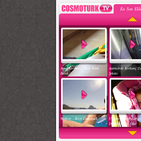
En Son Ekle
Anne Karnında Dans Eden
Asansörde Korkunç Z
Bebek
Şakası
Wolfson - Ibiza Comeback
Uyuyan Bebeğe Gang
Dinletilirse Ne Olur