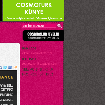
REKLAM
reklam@cosmoturk.com
İLETİŞİM
cosmoeditor@cosmoturk.com
TEL:
(0212) 280 07 00
FAX:
(0212) 244 13 32