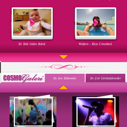
En Tatlı Gülen Bebek
Wolfson - Ibiza Comeback
En Son Eklenenler
En Çok Görüntülenenler
Uyuyan Bebeğe Gangnam Dinletilirse Ne Olur
Uykusun Da Gülen Bebek