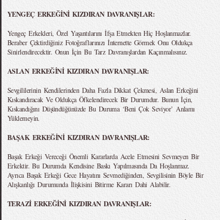
YENGEÇ ERKEĞİNİ KIZDIRAN DAVRANIŞLAR:
Yengeç Erkekleri, Özel Yaşantılarını İfşa Etmekten Hiç Hoşlanmazlar.
Beraber Çektirdiğiniz Fotoğraflarınızı İnternette Görmek Onu Oldukça
Sinirlendirecektir. Onun İçin Bu Tarz Davranışlardan Kaçınmalısınız.
ASLAN ERKEĞİNİ KIZDIRAN DAVRANIŞLAR:
Sevgililerinin Kendilerinden Daha Fazla Dikkat Çekmesi, Aslan Erkeğini
Kıskandıracak Ve Oldukça Öfkelendirecek Bir Durumdur. Bunun İçin,
Kıskandığını Düşündüğünüzde Bu Duruma ‘Beni Çok Seviyor’ Anlamı
Yüklemeyin.
BAŞAK ERKEĞİNİ KIZDIRAN DAVRANIŞLAR:
Başak Erkeği Vereceği Önemli Kararlarda Acele Etmesini Sevmeyen Bir
Erkektir. Bu Durumda Kendisine Baskı Yapılmasında Da Hoşlanmaz.
Ayrıca Başak Erkeği Gece Hayatını Sevmediğinden, Sevgilisinin Böyle Bir
Alışkanlığı Durumunda İlişkisini Bitirme Kararı Dahi Alabilir.
TERAZİ ERKEĞİNİ KIZDIRAN DAVRANIŞLAR: