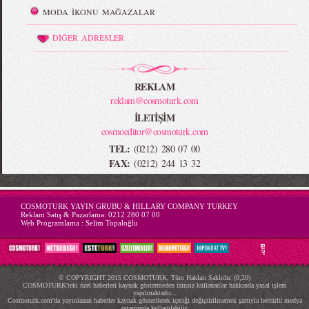
MODA İKONU MAĞAZALAR
DİĞER ADRESLER
REKLAM
reklam@cosmoturk.com
İLETİŞİM
cosmoeditor@cosmoturk.com
TEL:
(0212) 280 07 00
FAX:
(0212) 244 13 32
-->
COSMOTURK YAYIN GRUBU & HILLARY COMPANY TURKEY
Reklam Satış & Pazarlama:
0212 280 07 00
Web Programlama :
Selim Topaloğlu
© COPYRIGHT 2015 COSMOTURK, Tüm Hakları Saklıdır. (0,20)
COSMOTURK'teki özel haberleri kaynak göstermeden izinsiz kullananlar hakkında yasal işlem
yapılmaktadır...
Cosmoturk.com'da yayınlanan haberler kaynak gösterilerek içeriği değiştirilmemek şartıyla hertürlü medya
ortamında kullanılabilir.