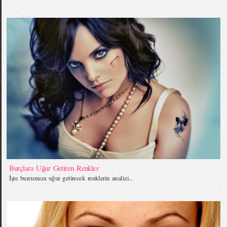
Burçlara Uğur Getiren Renkler
İşte burcunuza uğur getirecek renklerin analizi...