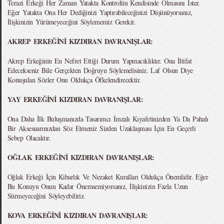
Terazi Erkeği Her Zaman Yatakta Kontrolün Kendisinde Olmasını İster.
Eğer Yatakta Ona Her Dediğinizi Yaptırabileceğinizi Düşünüyorsanız,
İlişkinizin Yürümeyeceğini Söylememiz Gerekir.
AKREP ERKEĞİNİ KIZDIRAN DAVRANIŞLAR:
Akrep Erkeğinin En Nefret Ettiği Durum Yapmacıklıktır. Ona İltifat
Edecekseniz Bile Gerçekten Doğruyu Söylemelisiniz. Laf Olsun Diye
Konuşulan Sözler Onu Oldukça Öfkelendirecektir.
YAY ERKEĞİNİ KIZDIRAN DAVRANIŞLAR:
Ona Daha İlk Buluşmanızda Tasarımcı İmzalı Kıyafetinizden Ya Da Pahalı
Bir Aksesuarınızdan Söz Etmeniz Sizden Uzaklaşması İçin En Geçerli
Sebep Olacaktır.
OĞLAK ERKEĞİNİ KIZDIRAN DAVRANIŞLAR:
Oğlak Erkeği İçin Kibarlık Ve Nezaket Kuralları Oldukça Önemlidir. Eğer
Bu Konuyu Onun Kadar Önemsemiyorsanız, İlişkinizin Fazla Uzun
Sürmeyeceğini Söyleyebiliriz.
KOVA ERKEĞİNİ KIZDIRAN DAVRANIŞLAR: