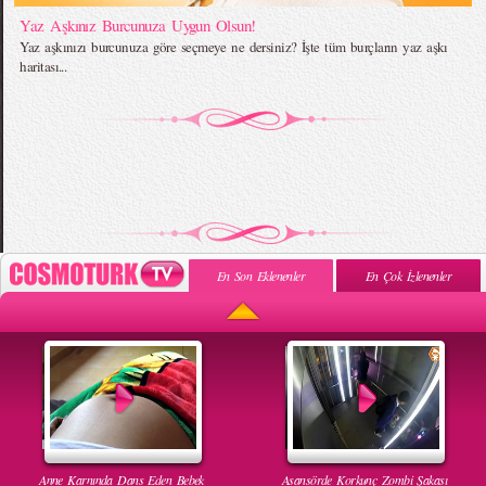
Yaz Aşkınız Burcunuza Uygun Olsun!
Yaz aşkınızı burcunuza göre seçmeye ne dersiniz? İşte tüm burçların yaz aşkı
haritası...
En Son Eklenenler
En Çok İzlenenler
Anne Karnında Dans Eden Bebek
Asansörde Korkunç Zombi Şakası