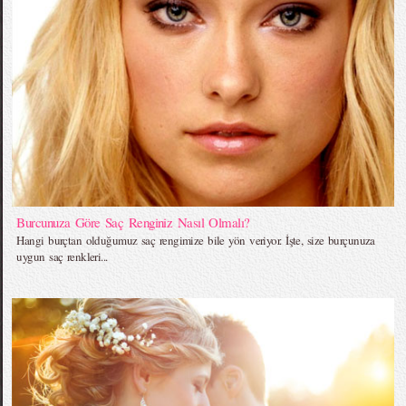
Burcunuza Göre Saç Renginiz Nasıl Olmalı?
Hangi burçtan olduğumuz saç rengimize bile yön veriyor. İşte, size burçunuza
uygun saç renkleri...