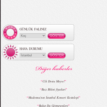
Örgü Saç Modelleri
MBFWI - Hakan Akkaya 2015 Yaz
Koleksiyonu
GÜNLÜK FALINIZ
HAVA DURUMU
MBFWI - Gülçin Çengel 2015 Yaz
MBFWI - Zeynep Erdoğan 2015 Yaz
Koleksiyonu
Koleksiyonu
“
”
Cilt Dostu Meyve!
“
”
Bazı Bikini fiyatları
MBFWI - Giray Sepin 2015 Yaz Koleksiyonu
MBFWI - Burçe Bekrek 2015 Yaz Koleksiyonu
“
”
Madonna`nın İstanbul Konseri Kesinleşti
“
”
Bakıp Da Görmeyenlere