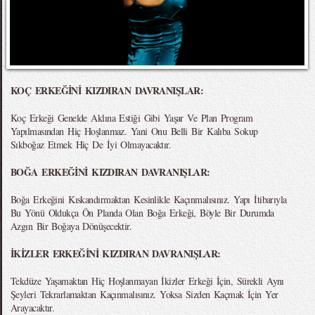
KOÇ ERKEĞİNİ KIZDIRAN DAVRANIŞLAR:
Koç Erkeği Genelde Aklına Estiği Gibi Yaşar Ve Plan Program
Yapılmasından Hiç Hoşlanmaz. Yani Onu Belli Bir Kalıba Sokup
Sıkboğaz Etmek Hiç De İyi Olmayacaktır.
BOĞA ERKEĞİNİ KIZDIRAN DAVRANIŞLAR:
Boğa Erkeğini Kıskandırmaktan Kesinlikle Kaçınmalısınız. Yapı İtibarıyla
Bu Yönü Oldukça Ön Planda Olan Boğa Erkeği, Böyle Bir Durumda
Azgın Bir Boğaya Dönüşecektir.
İKİZLER ERKEĞİNİ KIZDIRAN DAVRANIŞLAR:
Tekdüze Yaşamaktan Hiç Hoşlanmayan İkizler Erkeği İçin, Sürekli Aynı
Şeyleri Tekrarlamaktan Kaçınmalısınız. Yoksa Sizden Kaçmak İçin Yer
Arayacaktır.