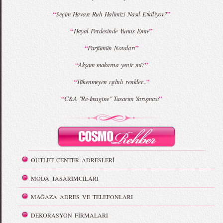
“
”
Seçim Havası Ruh Halimizi Nasıl Etkiliyor?
“
”
Hayal Perdesinde Yunus Emre
“
”
Parfümün Notaları
“
”
Akşam makarna yenir mi?
“
”
Tükenmeyen ışıltılı renkler...
“
”
C&A "Re-Imagine" Tasarım Yarışması
OUTLET CENTER ADRESLERİ
MODA TASARIMCILARI
MAĞAZA ADRES VE TELEFONLARI
DEKORASYON FİRMALARI