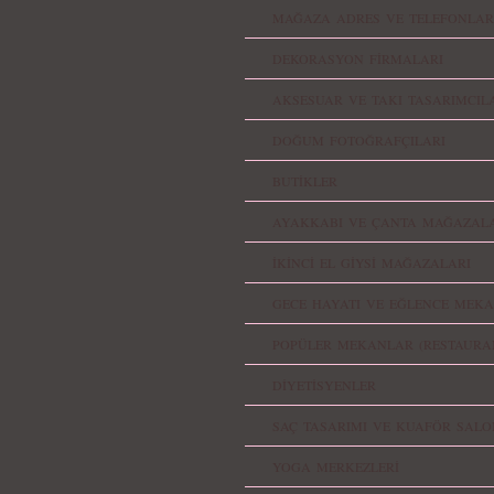
MAĞAZA ADRES VE TELEFONLAR
DEKORASYON FİRMALARI
AKSESUAR VE TAKI TASARIMCIL
DOĞUM FOTOĞRAFÇILARI
BUTİKLER
AYAKKABI VE ÇANTA MAĞAZALA
İKİNCİ EL GİYSİ MAĞAZALARI
GECE HAYATI VE EĞLENCE MEKA
POPÜLER MEKANLAR (RESTAURA
DİYETİSYENLER
SAÇ TASARIMI VE KUAFÖR SALO
YOGA MERKEZLERİ