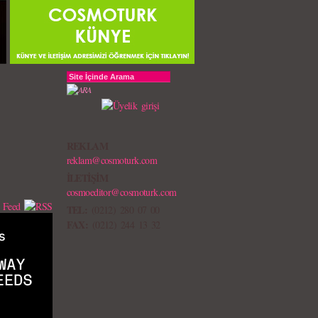
REKLAM
reklam@cosmoturk.com
İLETİŞİM
cosmoeditor@cosmoturk.com
TEL:
(0212) 280 07 00
FAX:
(0212) 244 13 32