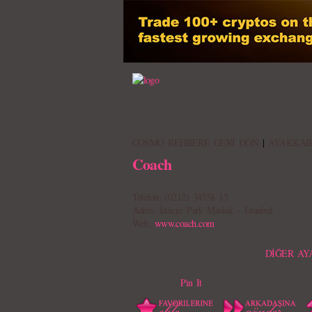
COSMO REHBERE GERİ DÖN
|
AYAKKAB
Coach
Telefon: (0212) 34558 15
Adres: İstinye Park Maslak – İstanbul
Web:
www.coach.com
DİĞER AY
Pin It