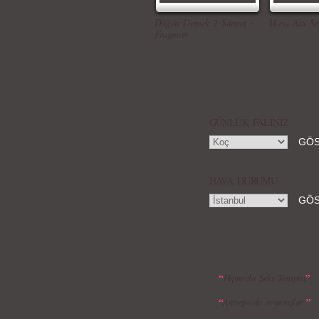
Düğün Dernek 2 Sünnet -
Masa Altı Se
Fragman
GÜNLÜK FALINIZ
HAVA DURUMU
“
”
Hipnozla Seks Terapisi
“
”
Antrepo’da avantajlar