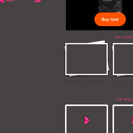
TÜM GALERİ
Color Party | Sziget 2016
Ceza | Sziget
TÜM VIDEO