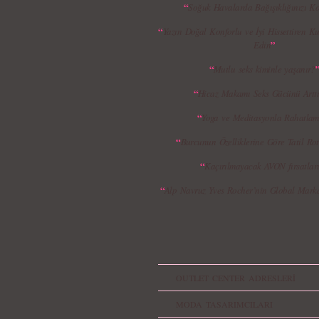
“
Soğuk Havalarda Bağışıklığınızı K
“
Yazın Doğal Konforlu ve İyi Hissettiren Ku
”
Edin
“
Mutlu seks kiminle yaşanır?
“
Hicaz Makamı Seks Gücünü Arttı
“
Yoga ve Meditasyonla Rahatla
“
Burcunun Özelliklerine Göre Tatil Rot
“
Kaçırılmayacak AVON fırsatları.
“
Alp Navruz Yves Rocher’nin Global Mark
OUTLET CENTER ADRESLERİ
MODA TASARIMCILARI