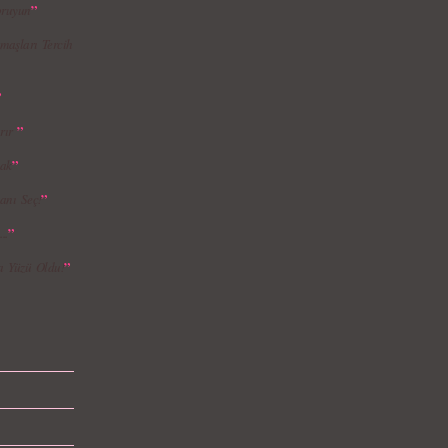
”
oruyun
maşları Tercih
”
”
rır
”
mak
”
anı Seç!
”
..
”
a Yüzü Oldu!