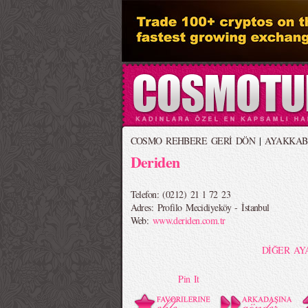
COSMO REHBERE GERİ DÖN
|
AYAKKAB
Deriden
Telefon: (0212) 21 l 72 23
Adres: Profilo Mecidiyeköy - İstanbul
Web:
www.deriden.com.tr
DİĞER AY
Pin It