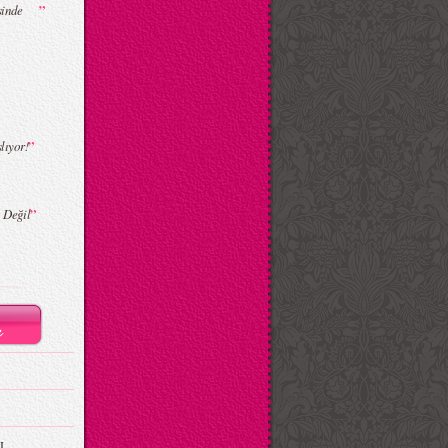
”
nesinde
”
ıyor!
”
 Değil
I