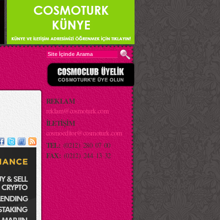
REKLAM
reklam@cosmoturk.com
İLETİŞİM
cosmoeditor@cosmoturk.com
TEL:
(0212) 280 07 00
FAX:
(0212) 244 13 32