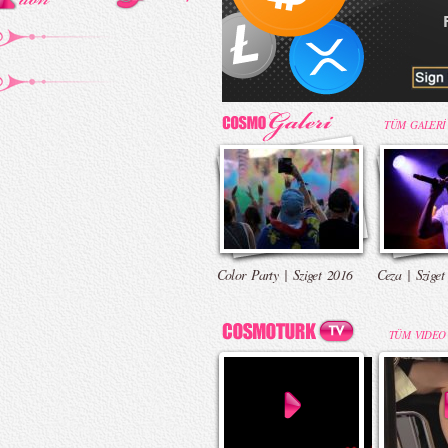
TÜM GALERİ
Color Party | Sziget 2016
Ceza | Sziget
TÜM VIDEO