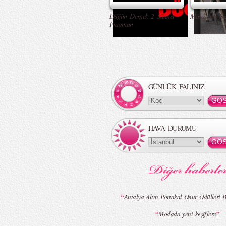
Düğün Dernek 2 Sünnet -
Masa Altı Se
Fragman
GÜNLÜK FALINIZ
HAVA DURUMU
“
Antalya Altın Portakal Onur Ödülleri B
“
”
Modada yeni keşiflere