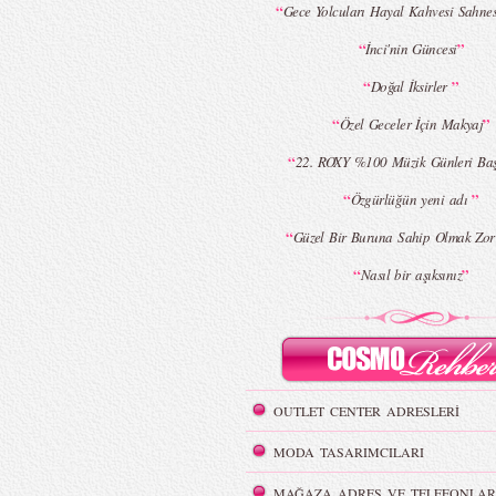
“
Gece Yolcuları Hayal Kahvesi Sah
“
”
İnci'nin Güncesi
“
”
Doğal İksirler
“
”
Özel Geceler İçin Makyaj
“
22. ROXY %100 Müzik Günleri Başl
“
”
Özgürlüğün yeni adı
“
Güzel Bir Buruna Sahip Olmak Zor
“
”
Nasıl bir aşıksınız
OUTLET CENTER ADRESLERİ
MODA TASARIMCILARI
MAĞAZA ADRES VE TELEFONLAR