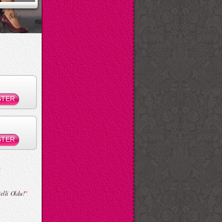
ksi Şaka
”
elli Oldu!