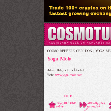
COSMO REHBERE GERİ DÖN
|
YOGA ME
Yoga Mola
Adres: Bahçeşehir - İstanbul
Web:
www.yoga-mola.com
Pin It