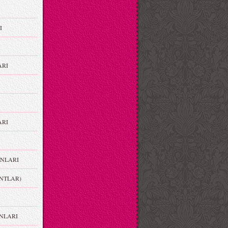
I
ARI
RI
NLARI
NTLAR)
NLARI