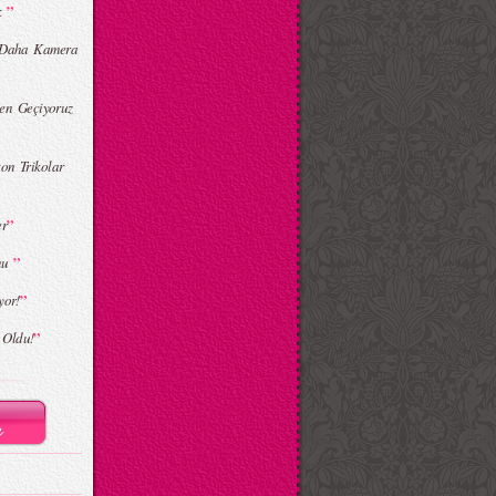
”
ek
 Daha Kamera
en Geçiyoruz
on Trikolar
”
er
”
onu
”
yor!
”
i Oldu!