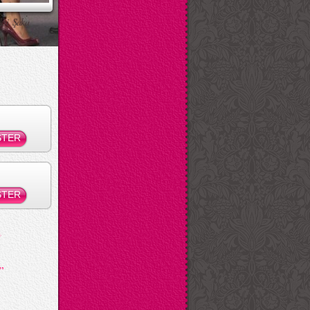
ksi Şaka
”