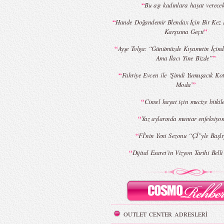
“
Bu aşı kadınlara hayat verec
“
Hande Doğandemir Blendax İçin Bir Kez
”
Karşısına Geçti
“
Ayşe Tolga: “Günümüzde Kıyametin İçind
”
Ama İlacı Yine Bizde”
“
Fahriye Evcen ile ‘Şimdi Yumuşacık Kot
”
Moda’
“
Cinsel hayat için mucize bitkil
“
Yaz aylarında mantar enfeksiy
“
Fİ’nin Yeni Sezonu “Çİ”yle Başlı
“
Dijital Esaret’in Vizyon Tarihi Bell
OUTLET CENTER ADRESLERİ