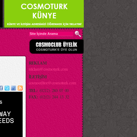
REKLAM
reklam@cosmoturk.com
İLETİŞİM
cosmoeditor@cosmoturk.com
TEL:
(0212) 280 07 00
FAX:
(0212) 244 13 32