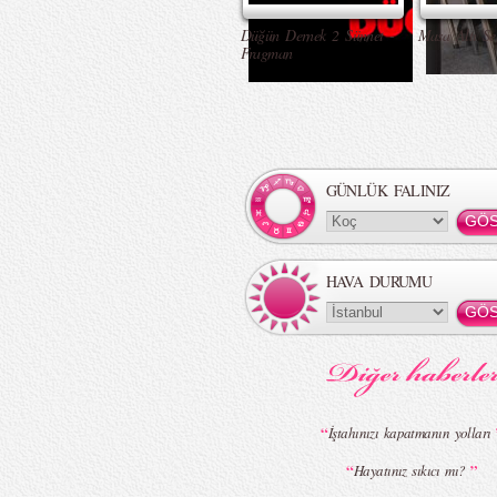
Düğün Dernek 2 Sünnet -
Masa Altı Se
Fragman
GÜNLÜK FALINIZ
HAVA DURUMU
“
İştahınızı kapatmanın yolları
“
”
Hayatınız sıkıcı mı?