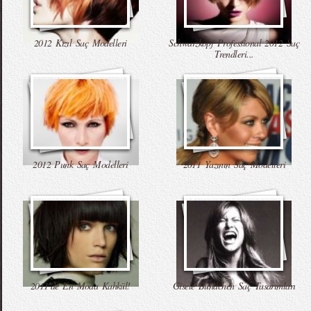
2012 Kızıl Saç Modelleri
Schwarzkopf Professional 2012 Saç
Trendleri...
2012 Punk Saç Modelleri
2011 Yazının Saç Modelleri
2011’de En Moda Kahkül!
Gisele Bundchen Saç Tasarımları