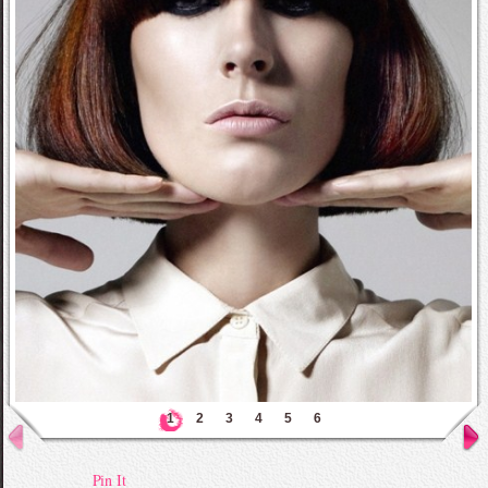
1
2
3
4
5
6
Pin It