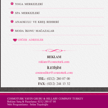
YOGA MERKEZLERİ
SPA MERKEZLERİ
ANAOKULU VE KREŞ REHBERİ
MODA İKONU MAĞAZALAR
DİĞER ADRESLER
REKLAM
reklam@cosmoturk.com
İLETİŞİM
cosmoeditor@cosmoturk.com
TEL:
(0212) 280 07 00
FAX:
(0212) 244 13 32
-->
COSMOTURK YAYIN GRUBU & HILLARY COMPANY TURKEY
Reklam Satış & Pazarlama:
0212 280 07 00
Web Programlama :
Selim Topaloğlu