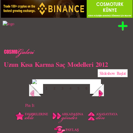
Uzun Kısa Karma Saç Modelleri 2012
Slideshow Başlat
1
2
3
4
5
6
Pin It