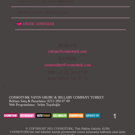
ANAOKULU VE KREŞ REHBERİ
MODA İKONU MAĞAZALAR
DİĞER ADRESLER
REKLAM
reklam@cosmoturk.com
İLETİŞİM
cosmoeditor@cosmoturk.com
TEL:
(0212) 280 07 00
FAX:
(0212) 244 13 32
-->
COSMOTURK YAYIN GRUBU & HILLARY COMPANY TURKEY
Reklam Satış & Pazarlama:
0212 280 07 00
Web Programlama :
Selim Topaloğlu
© COPYRIGHT 2015 COSMOTURK, Tüm Hakları Saklıdır. (0,08)
COSMOTURK'teki özel haberleri kaynak göstermeden izinsiz kullananlar hakkında yasal işlem