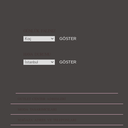
GÜNLÜK FALINIZ
HAVA DURUMU
OUTLET CENTER ADRESLERİ
MODA TASARIMCILARI
MAĞAZA ADRES VE TELEFONLARI