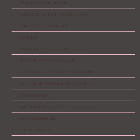
DEKORASYON FİRMALARI
AKSESUAR VE TAKI TASARIMCILARI
DOĞUM FOTOĞRAFÇILARI
BUTİKLER
AYAKKABI VE ÇANTA MAĞAZALARI
İKİNCİ EL GİYSİ MAĞAZALARI
GECE HAYATI VE EĞLENCE MEKANLARI
POPÜLER MEKANLAR (RESTAURANTLAR)
DİYETİSYENLER
SAÇ TASARIMI VE KUAFÖR SALONLARI
YOGA MERKEZLERİ
SPA MERKEZLERİ