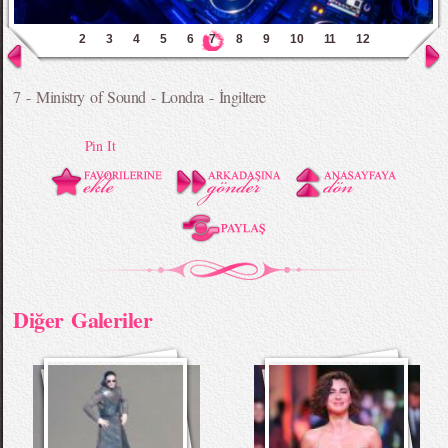
2
3
4
5
6
7
8
9
10
11
12
7 - Ministry of Sound - Londra - İngiltere
Pin It
Diğer Galeriler