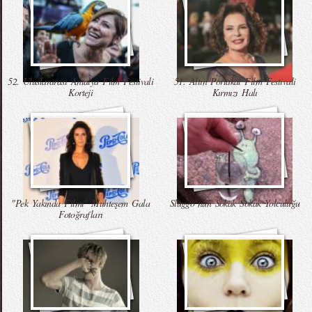
52. Uluslararası Antalya Film Festivali
51. Altın Portakal Film Festivali
Korteji
Kırmızı Halı
"Pek Yakında Filmi" Muhteşem Gala
Sluggo`nun Sokak Sokak Yolculuğu
Fotoğrafları