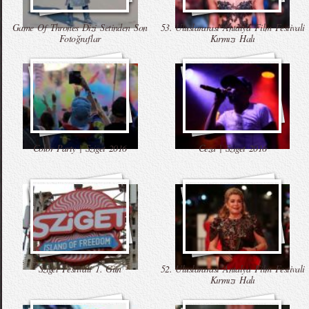
Game Of Thrones Dizi Setinden Son
53. Uluslararası Antalya Film Festivali
Fotoğraflar
Kırmızı Halı
Color Party | Sziget 2016
Ceza | Sziget 2016
Sziget Festivali 1. Gün
52. Uluslararası Antalya Film Festivali
Kırmızı Halı