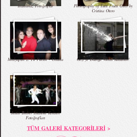
İnanılmaz Fotoğraflar
Photography of Tutti Frutti Girls by
Cristina Otero
Medyapım 2. Yıl Partisi - Chanta
Gezi`ye Damga Vuran Kadınlar!
Justin Bieber İstanbul Konseri
Fotoğrafları
TÜM GALERİ KATEGORİLERİ
>