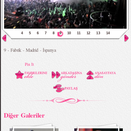
4
5
6
7
8
9
10
11
12
13
14
9 - Fabrik - Madrid - İspanya
Pin It
Diğer Galeriler