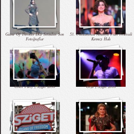
Game Of Thrones Dizi Setinden Son
53. Uluslararası Antalya Film Festivali
Fotoğraflar
Kırmızı Halı
Color Party | Sziget 2016
Ceza | Sziget 2016