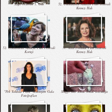
Sziget Festivali 1. Gün
52. Uluslararası Antalya Film Festivali
Kırmızı Halı
52. Uluslararası Antalya Film Festivali
51. Altın Portakal Film Festivali
Korteji
Kırmızı Halı
"Pek Yakında Filmi" Muhteşem Gala
Sluggo`nun Sokak Sokak Yolculuğu
Fotoğrafları