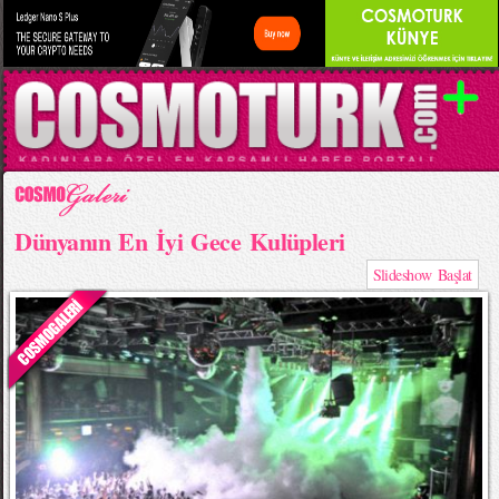
Dünyanın En İyi Gece Kulüpleri
Slideshow Başlat