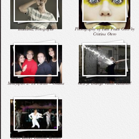
İnanılmaz Fotoğraflar
Photography of Tutti Frutti Girls by
Cristina Otero
Medyapım 2. Yıl Partisi - Chanta
Gezi`ye Damga Vuran Kadınlar!
Justin Bieber İstanbul Konseri