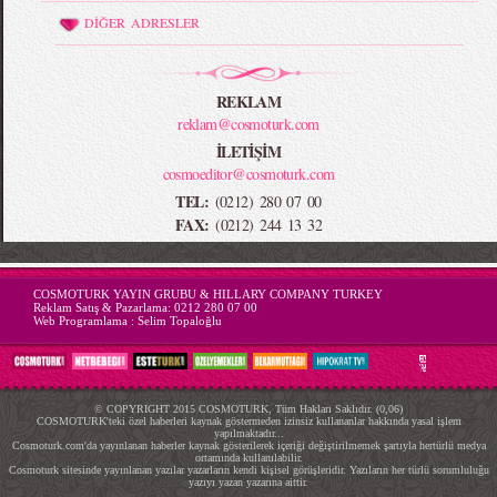
DİĞER ADRESLER
REKLAM
reklam@cosmoturk.com
İLETİŞİM
cosmoeditor@cosmoturk.com
TEL:
(0212) 280 07 00
FAX:
(0212) 244 13 32
-->
COSMOTURK YAYIN GRUBU & HILLARY COMPANY TURKEY
Reklam Satış & Pazarlama:
0212 280 07 00
Web Programlama :
Selim Topaloğlu
© COPYRIGHT 2015 COSMOTURK, Tüm Hakları Saklıdır. (0,06)
COSMOTURK'teki özel haberleri kaynak göstermeden izinsiz kullananlar hakkında yasal işlem
yapılmaktadır...
Cosmoturk.com'da yayınlanan haberler kaynak gösterilerek içeriği değiştirilmemek şartıyla hertürlü medya
ortamında kullanılabilir.
Cosmoturk sitesinde yayınlanan yazılar yazarların kendi kişisel görüşleridir. Yazıların her türlü sorumluluğu
yazıyı yazan yazarına aittir.