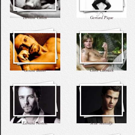
Edward Cullen
Gerrard Pique
Gerard Butler
Chris Carmack
Edward Norton
Jesse Metcalfe