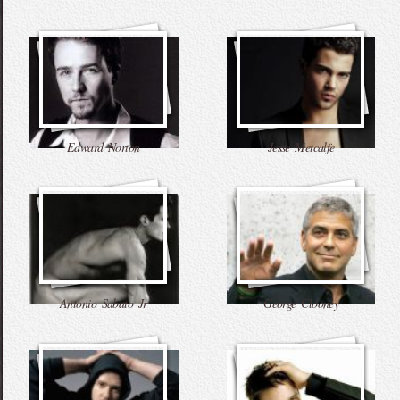
Edward Norton
Jesse Metcalfe
Antonio Sabato Jr
George Clooney