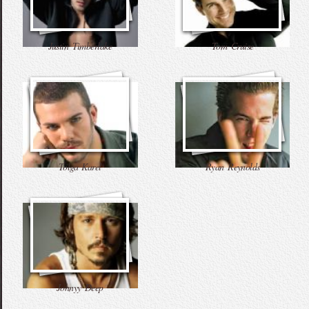
Justin Timberlake
Tom Cruise
Tolga Karel
Ryan Reynolds
Johnyy Deep