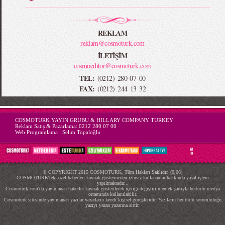
REKLAM
reklam@cosmoturk.com
İLETİŞİM
cosmoeditor@cosmoturk.com
TEL:
(0212) 280 07 00
FAX:
(0212) 244 13 32
-->
COSMOTURK YAYIN GRUBU & HILLARY COMPANY TURKEY
Reklam Satış & Pazarlama:
0212 280 07 00
Web Programlama :
Selim Topaloğlu
© COPYRIGHT 2015 COSMOTURK, Tüm Hakları Saklıdır. (0,06)
COSMOTURK'teki özel haberleri kaynak göstermeden izinsiz kullananlar hakkında yasal işlem
yapılmaktadır...
Cosmoturk.com'da yayınlanan haberler kaynak gösterilerek içeriği değiştirilmemek şartıyla hertürlü medya
ortamında kullanılabilir.
Cosmoturk sitesinde yayınlanan yazılar yazarların kendi kişisel görüşleridir. Yazıların her türlü sorumluluğu
yazıyı yazan yazarına aittir.