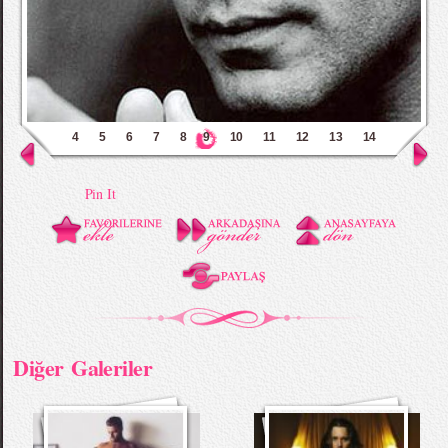
4
5
6
7
8
9
10
11
12
13
14
Pin It
Diğer Galeriler