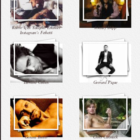
Kahve İçen Yakışıklı Erkekler
Johnny Depp
Instagram`ı Fethetti
Edward Cullen
Gerrard Pique
Gerard Butler
Chris Carmack