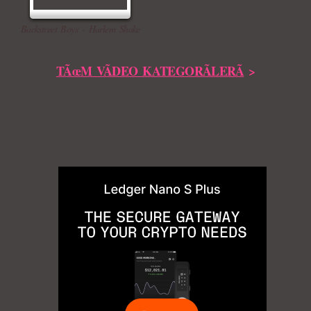
Backstreet Boys - Harlem Shake
TÃœM VÃDEO KATEGORÃLERÃ
>