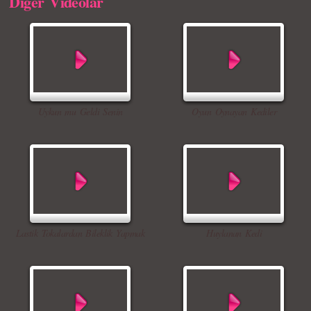
Diger Videolar
Uykun mu Geldi Senin
Oyun Oynayan Kediler
Lastik Tokalardan Bileklik Yapmak
Huylanan Kedi