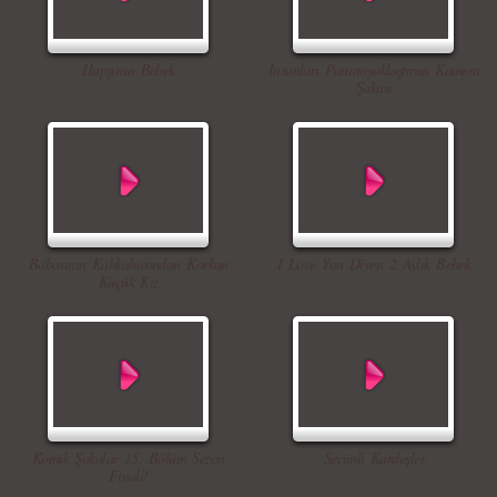
Hapşıran Bebek
İnsanları Paranoyaklaştıran Kamera
Şakası
Babasının Kahkahasından Korkan
I Love You Diyen 2 Aylık Bebek
Küçük Kız
Komik Şakalar 15. Bölüm Sezon
Sevimli Kardeşler
Finali!