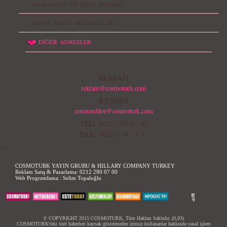
ANAOKULU VE KREŞ REHBERİ
MODA İKONU MAĞAZALAR
DİĞER ADRESLER
REKLAM
reklam@cosmoturk.com
İLETİŞİM
cosmoeditor@cosmoturk.com
TEL:
(0212) 280 07 00
FAX:
(0212) 244 13 32
-->
COSMOTURK YAYIN GRUBU & HILLARY COMPANY TURKEY
Reklam Satış & Pazarlama:
0212 280 07 00
Web Programlama :
Selim Topaloğlu
© COPYRIGHT 2015 COSMOTURK, Tüm Hakları Saklıdır. (0,03)
COSMOTURK'teki özel haberleri kaynak göstermeden izinsiz kullananlar hakkında yasal işlem