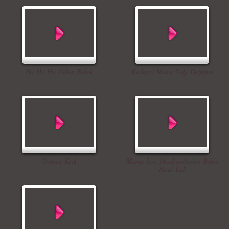
Ha Ha Ha Gülen Bebek
Kadınca Motor Yağı Değişimi
Uykucu Kedi
Mama İçin Merdivenlerden Bakın
Nasıl İndi