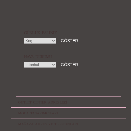
GÜNLÜK FALINIZ
HAVA DURUMU
OUTLET CENTER ADRESLERİ
MODA TASARIMCILARI
MAĞAZA ADRES VE TELEFONLARI