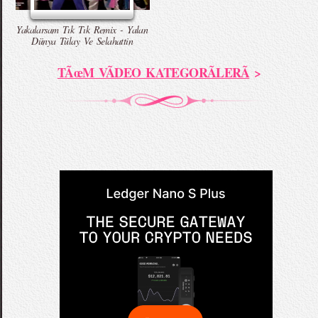
Yakalarsam Tık Tık Remix - Yalan
Dünya Tülay Ve Selahattin
TÃœM VÃDEO KATEGORÃLERÃ
>