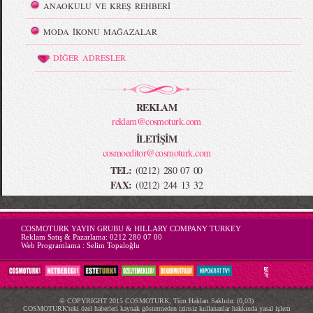
ANAOKULU VE KREŞ REHBERİ
MODA İKONU MAĞAZALAR
DİĞER ADRESLER
REKLAM
reklam@cosmoturk.com
İLETİŞİM
cosmoeditor@cosmoturk.com
TEL:
(0212) 280 07 00
FAX:
(0212) 244 13 32
-->
COSMOTURK YAYIN GRUBU & HILLARY COMPANY TURKEY
Reklam Satış & Pazarlama:
0212 280 07 00
Web Programlama :
Selim Topaloğlu
© COPYRIGHT 2015 COSMOTURK, Tüm Hakları Saklıdır. (0,03)
COSMOTURK'teki özel haberleri kaynak göstermeden izinsiz kullananlar hakkında yasal işlem