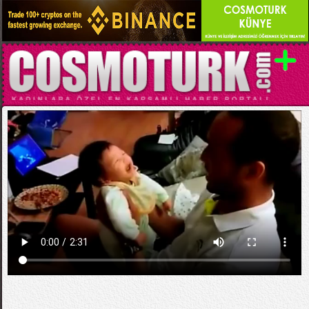
Kategori:
EĞLENCELİ VİDEOLAR
Babasını Gülme Krizine Sokan Sevimli Bebek