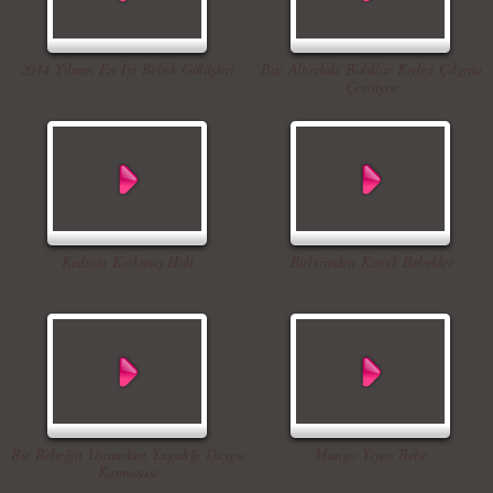
2014 Yılının En İyi Bebek Gülüşleri
Buz Altındaki Balıklar Kediyi Çılgına
Çeviriyor
Kedinin Korkmuş Hali
Birbirinden Komik Bebekler
Bir Bebeğin Uyanırken Yaşadığı Duygu
Mango Yiyen Bebe
Karmaşası