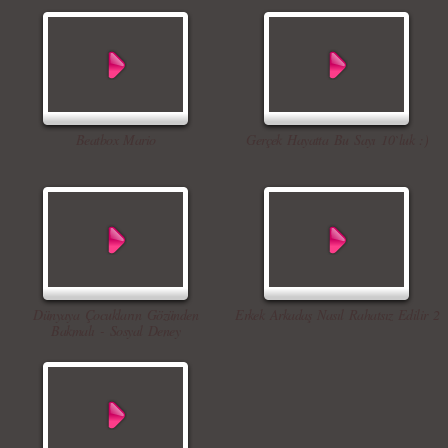
Beatbox Mario
Gerçek Hayatta Bu Sayı 10`luk :)
Dünyaya Çocukların Gözünden
Erkek Arkadaş Nasıl Rahatsız Edilir 2
Bakmalı - Sosyal Deney