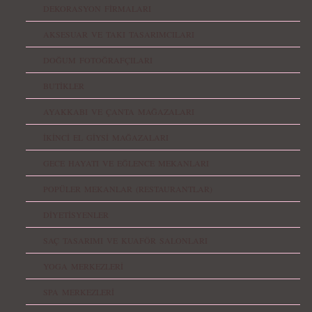
DEKORASYON FİRMALARI
AKSESUAR VE TAKI TASARIMCILARI
DOĞUM FOTOĞRAFÇILARI
BUTİKLER
AYAKKABI VE ÇANTA MAĞAZALARI
İKİNCİ EL GİYSİ MAĞAZALARI
GECE HAYATI VE EĞLENCE MEKANLARI
POPÜLER MEKANLAR (RESTAURANTLAR)
DİYETİSYENLER
SAÇ TASARIMI VE KUAFÖR SALONLARI
YOGA MERKEZLERİ
SPA MERKEZLERİ