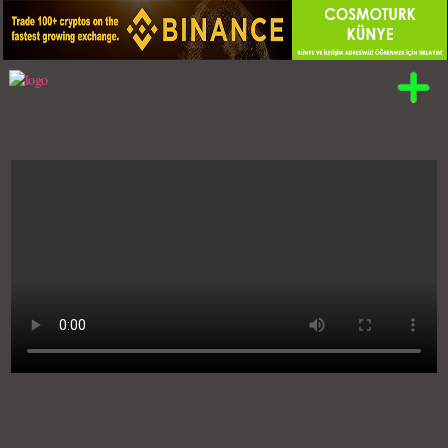
Kategori:
EĞLENCELİ VİDEOLAR
Minibüs Topluluk Psikolojisi Şakası 2