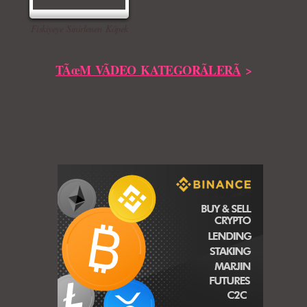
Fiskiyeye Sinirlenen Köpek
TÃœM VÃDEO KATEGORÃLERÃ
>