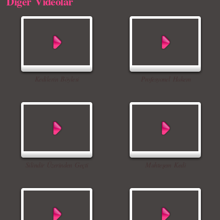
Diger Videolar
Kedilerin Böylesi
Profesyonel Hakem
Silindir Üzerinden Geçti
Muhteşem Kedi