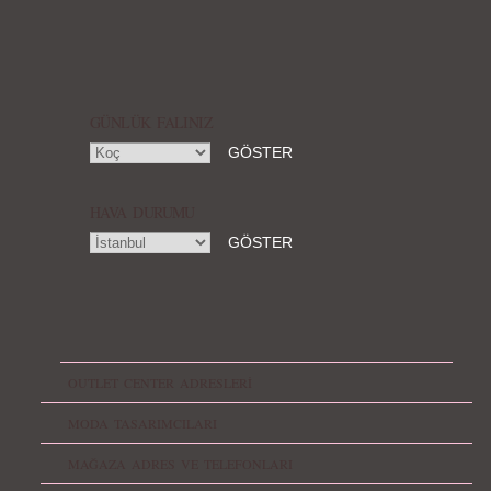
GÜNLÜK FALINIZ
HAVA DURUMU
OUTLET CENTER ADRESLERİ
MODA TASARIMCILARI
MAĞAZA ADRES VE TELEFONLARI