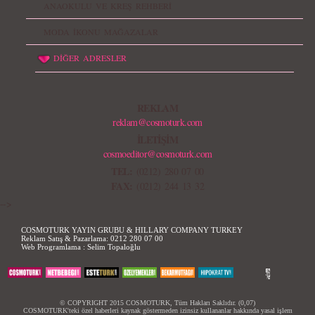
ANAOKULU VE KREŞ REHBERİ
MODA İKONU MAĞAZALAR
DİĞER ADRESLER
REKLAM
reklam@cosmoturk.com
İLETİŞİM
cosmoeditor@cosmoturk.com
TEL:
(0212) 280 07 00
FAX:
(0212) 244 13 32
-->
COSMOTURK YAYIN GRUBU & HILLARY COMPANY TURKEY
Reklam Satış & Pazarlama:
0212 280 07 00
Web Programlama :
Selim Topaloğlu
© COPYRIGHT 2015 COSMOTURK, Tüm Hakları Saklıdır. (0,07)
COSMOTURK'teki özel haberleri kaynak göstermeden izinsiz kullananlar hakkında yasal işlem