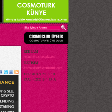
REKLAM
reklam@cosmoturk.com
İLETİŞİM
cosmoeditor@cosmoturk.com
TEL:
(0212) 280 07 00
FAX:
(0212) 244 13 32