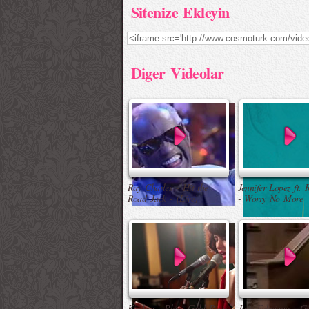
Sitenize Ekleyin
Diger Videolar
Ray Charles - Hit the
Jennifer Lopez ft. 
Road Jack - (Live)
- Worry No More
Kimbra - Plain Gold Ring
Jose Feliciano - G