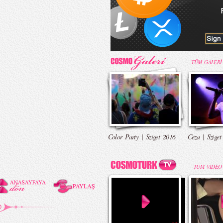
TÜM GALERİ
Color Party | Sziget 2016
Ceza | Sziget
TÜM VIDEO