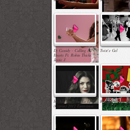
Dj Cassidy - Calling All
Twist`e Gel
Hearts Ft. Robin Thicke,
Jessie J
Ivi Adamou - La La Love
Rihanna - Rude B
(Cyprus) 2012 Eurovision