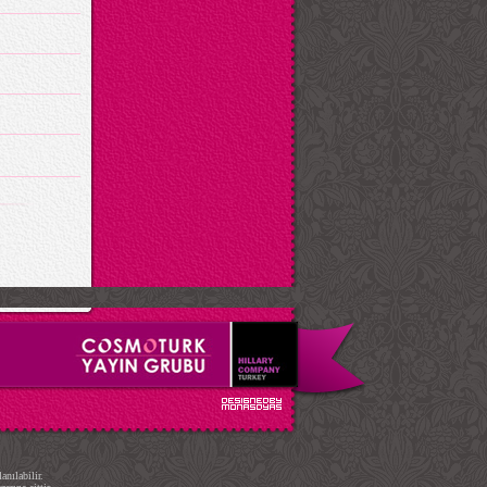
.
nılabilir.