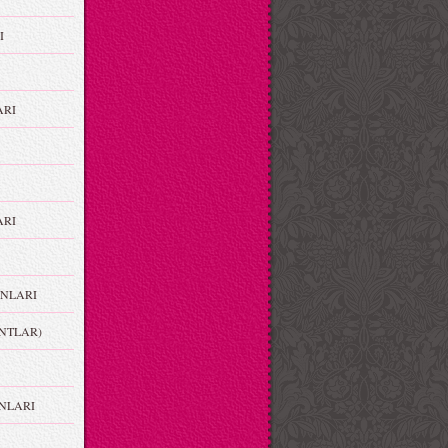
I
ARI
RI
NLARI
NTLAR)
NLARI