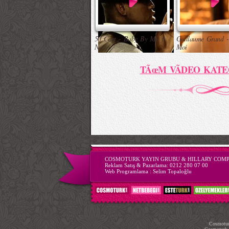
50 Cent - Baby By Me ft.
Guillaume Grand -
Ne-Yo
Moi
TÃœM VÃDEO KATE
-->
COSMOTURK YAYIN GRUBU & HILLARY COM
Reklam Satış & Pazarlama:
0212 280 07 00
Web Programlama :
Selim Topaloğlu
Cosmoturk