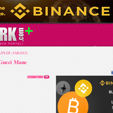
LİPLER (YABANCI)
 Gucci Mane