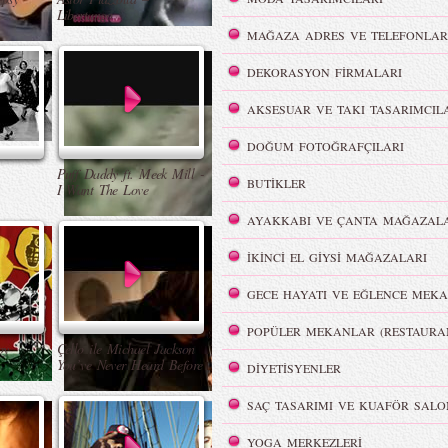
Libertango
MAĞAZA ADRES VE TELEFONLAR
DEKORASYON FİRMALARI
AKSESUAR VE TAKI TASARIMCIL
DOĞUM FOTOĞRAFÇILARI
Puff Daddy ft. Meek Mill -
BUTİKLER
I Want The Love
AYAKKABI VE ÇANTA MAĞAZALA
İKİNCİ EL GİYSİ MAĞAZALARI
GECE HAYATI VE EĞLENCE MEKA
POPÜLER MEKANLAR (RESTAURA
oy
Çello ile Michael Jackson
You’ve Never Heard Before
DİYETİSYENLER
SAÇ TASARIMI VE KUAFÖR SALO
YOGA MERKEZLERİ