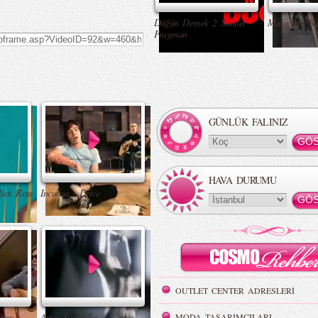
Düğün Dernek 2 Sünnet -
Masa Altı Se
Fragman
GÜNLÜK FALINIZ
HAVA DURUMU
Rick Ross
Incubus - Drive
OUTLET CENTER ADRESLERİ
ypsy
Astor Piazzolla –
MODA TASARIMCILARI