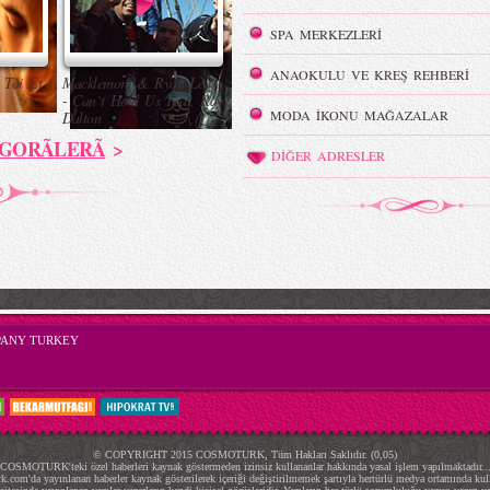
SPA MERKEZLERİ
ANAOKULU VE KREŞ REHBERİ
 Toi Et
Macklemore & Ryan Lewis
- Can`t Hold Us Feat. Ray
MODA İKONU MAĞAZALAR
Dalton
GORÃLERÃ
>
DİĞER ADRESLER
PANY TURKEY
© COPYRIGHT 2015 COSMOTURK, Tüm Hakları Saklıdır. (0,05)
COSMOTURK'teki özel haberleri kaynak göstermeden izinsiz kullananlar hakkında yasal işlem yapılmaktadır..
.com'da yayınlanan haberler kaynak gösterilerek içeriği değiştirilmemek şartıyla hertürlü medya ortamında kulla