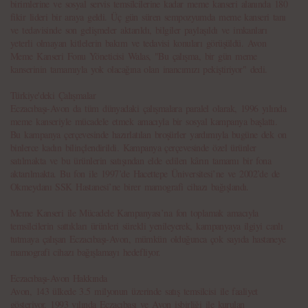
birimlerine ve sosyal servis temsilcilerine kadar meme kanseri alanında 180
fikir lideri bir araya geldi. Üç gün süren sempozyumda meme kanseri tanı
ve tedavisinde son gelişmeler aktarıldı, bilgiler paylaşıldı ve imkanları
yeterli olmayan kitlelerin bakım ve tedavisi konuları görüşüldü. Avon
Meme Kanseri Fonu Yöneticisi Walas, "Bu çalışma, bir gün meme
kanserinin tamamıyla yok olacağına olan inancımızı pekiştiriyor" dedi.
Türkiye'deki Çalışmalar
Eczacıbaşı-Avon da tüm dünyadaki çalışmalara paralel olarak, 1996 yılında
meme kanseriyle mücadele etmek amacıyla bir sosyal kampanya başlattı.
Bu kampanya çerçevesinde hazırlatılan broşürler yardımıyla bugüne dek on
binlerce kadın bilinçlendirildi. Kampanya çerçevesinde özel ürünler
satılmakta ve bu ürünlerin satışından elde edilen kârın tamamı bir fona
aktarılmakta. Bu fon ile 1997’de Hacettepe Üniversitesi’ne ve 2002’de de
Okmeydanı SSK Hastanesi’ne birer mamografi cihazı bağışlandı.
Meme Kanseri ile Mücadele Kampanyası’na fon toplamak amacıyla
temsilcilerin sattıkları ürünleri sürekli yenileyerek, kampanyaya ilgiyi canlı
tutmaya çalışan Eczacıbaşı-Avon, mümkün olduğunca çok sayıda hastaneye
mamografi cihazı bağışlamayı hedefliyor.
Eczacıbaşı-Avon Hakkında
Avon, 143 ülkede 3.5 milyonun üzerinde satış temsilcisi ile faaliyet
gösteriyor. 1993 yılında Eczacıbaşı ve Avon işbirliği ile kurulan