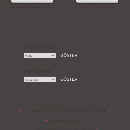
Düğün Dernek 2 Sünnet - Fragman
Masa Altı Seksi Şaka
Örgü Saç Modelleri
MBFWI - Hakan Akkaya 2015 Yaz
Koleksiyonu
GÜNLÜK FALINIZ
HAVA DURUMU
MBFWI - Gülçin Çengel 2015 Yaz
MBFWI - Zeynep Erdoğan 2015 Yaz
Koleksiyonu
Koleksiyonu
“
”
Ev Kadınının Kalp Krizi Geçirme Riski Daha Yüksek Mi?
“
”
Eş Ruhumun Eş Zamanı
MBFWI - Giray Sepin 2015 Yaz Koleksiyonu
MBFWI - Burçe Bekrek 2015 Yaz Koleksiyonu