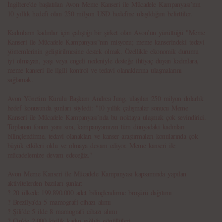
İngiltere’de başlatılan Avon Meme Kanseri ile Mücadele Kampanyası’nın
10 yıllık hedefi olan 250 milyon USD hedefine ulaşıldığını belirttiler.
Kadınların kadınlar için çalıştığı bir şirket olan Avon’un yürüttüğü "Meme
Kanseri ile Mücadele Kampanyası"nın misyonu; meme kanserindeki tedavi
yöntemlerinin geliştirilmesine destek olmak. Özellikle ekonomik durumu
iyi olmayan, yaşı veya engeli nedeniyle desteğe ihtiyaç duyan kadınlara,
meme kanseri ile ilgili kontrol ve tedavi olanaklarına ulaşmalarını
sağlamak.
Avon Yönetim Kurulu Başkanı Andrea Jung, ulaşılan 250 milyon dolarlık
hedef konusunda şunları söyledi: "10 yıllık çalışmalar sonucu Meme
Kanseri ile Mücadele Kampanyası’nda bu noktaya ulaşmak çok sevindirici.
Toplanan fonun yanı sıra, kampanyamızın tüm dünyadaki kadınları
bilinçlendirme, tedavi olanakları ve kanser araştırmaları konularında çok
büyük etkileri oldu ve olmaya devam ediyor. Meme kanseri ile
mücadelemize devam edeceğiz."
Avon Meme Kanseri ile Mücadele Kampanyası kapsamında yapılan
aktivitelerden bazıları şunlar:
? 20 ülkede 199.890.000 adet bilinçlendirme broşürü dağıtımı
? Brezilya’da 5 mamografi cihazı alımı
? Şili’de 5 ilde 8 mamografi cihazı alımı
? Çin’de 2.000 kişilik kadın sağlığı gönüllüleri