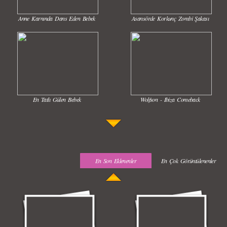
Anne Karnında Dans Eden Bebek
Asansörde Korkunç Zombi Şakası
En Tatlı Gülen Bebek
Wolfson - Ibiza Comeback
En Son Eklenenler
En Çok Görüntülenenler
Uyuyan Bebeğe Gangnam Dinletilirse Ne Olur
Uykusun Da Gülen Bebek