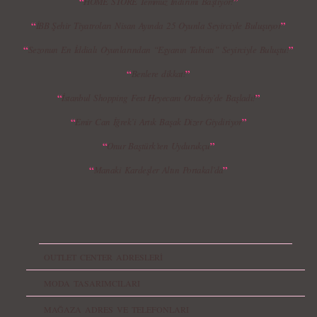
“
”
HOME STORE Temmuz İndirimi Başlıyor!
“
”
İBB Şehir Tiyatroları Nisan Ayında 25 Oyunla Seyirciyle Buluşuyor
“
”
Sezonun En İddialı Oyunlarından “Eşyanın Tabiatı” Seyirciyle Buluştu!
“
”
Benlere dikkat!
“
”
İstanbul Shopping Fest Heyecanı Ortaköy’de Başladı!
“
”
Emir Can İğrek’i Artık Başak Dizer Giydiriyor
“
”
Onur Baştürk’ten Uydurukçu
“
”
Manaki Kardeşler Altın Portakal’da
OUTLET CENTER ADRESLERİ
MODA TASARIMCILARI
MAĞAZA ADRES VE TELEFONLARI