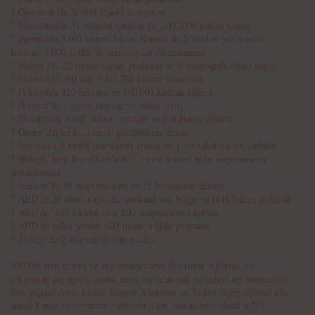
? Guatemala’da 56.000 kişinin muayenesi
? Macaristan’da 51 bilimsel çalışma ile 1.000.000 kadına ulaşım
? Japonya’da 3.000 kişinin Meme Kanseri ile Mücadele yürüyüşüne
katılımı, 1.000 kişilik bir sempozyum düzenlenmesi
? Malezya’da 22 meme sağlığı programı ve 1 mamografi cihazı bağışı
? Meksika’da 360 ilde 6.421.380 kişinin muayenesi
? Polonya’da 120 hemşire ve 140.000 kadının eğitimi
? Portekiz’de 1 dijital mamografi cihazı alımı
? Slovakya’da 6.000 doktor, hemşire ve hastabakıcı eğitimi
? Güney Afrika’da 1 mobil görüntüleme cihazı
? İspanya’da 6 mobil mamografi ünitesi ve 1 interaktif eğitim otobüsü
? Birleşik Arap Emirlikleri’nde 1 meme kanseri tıbbi araştırmasının
desteklenmesi
? İngiltere’de 80 araştırmacının ve 15 hemşirenin eğitimi
? ABD’de 25 tıbbi araştırma, görüntüleme, bulgu ve tıbbi bakım enstitüsü
? ABD’de %55’i kadın olan 200 araştırmacının eğitimi
? ABD’de halka yönelik 600 meme sağlığı programı
? Türkiye’de 2 mamografi cihazı alımı
ABD’de tüm enstitü ve organizasyonların iletişimini sağlamak ve
çalışmaları paylaşıma açmak üzere bir araştırma ve tedavi ağı oluşturuldu.
Son yapılan Avon Meme Kanseri Araştırma ve Tedavi Sempozyumu’nda,
ulusal kanser ve araştırma merkezlerinden, hastanelerin ulusal sağlık