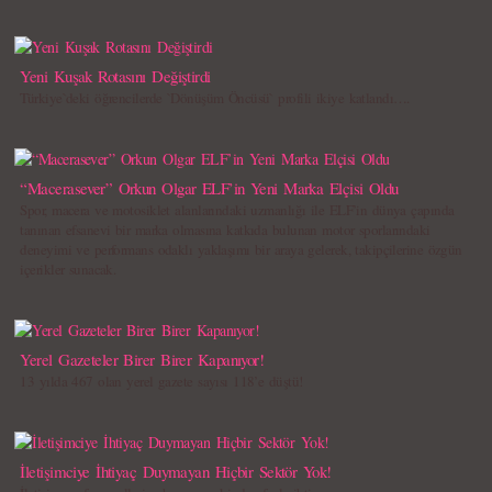
Yeni Kuşak Rotasını Değiştirdi
Türkiye`deki öğrencilerde `Dönüşüm Öncüsü` profili ikiye katlandı….
“Macerasever” Orkun Olgar ELF’in Yeni Marka Elçisi Oldu
Spor, macera ve motosiklet alanlarındaki uzmanlığı ile ELF’in dünya çapında
tanınan efsanevi bir marka olmasına katkıda bulunan motor sporlarındaki
deneyimi ve performans odaklı yaklaşımı bir araya gelerek, takipçilerine özgün
içerikler sunacak.
Yerel Gazeteler Birer Birer Kapanıyor!
13 yılda 467 olan yerel gazete sayısı 118’e düştü!
İletişimciye İhtiyaç Duymayan Hiçbir Sektör Yok!