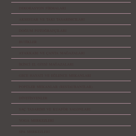
DEKORASYON FİRMALARI
AKSESUAR VE TAKI TASARIMCILARI
DOĞUM FOTOĞRAFÇILARI
BUTİKLER
AYAKKABI VE ÇANTA MAĞAZALARI
İKİNCİ EL GİYSİ MAĞAZALARI
GECE HAYATI VE EĞLENCE MEKANLARI
POPÜLER MEKANLAR (RESTAURANTLAR)
DİYETİSYENLER
SAÇ TASARIMI VE KUAFÖR SALONLARI
YOGA MERKEZLERİ
SPA MERKEZLERİ