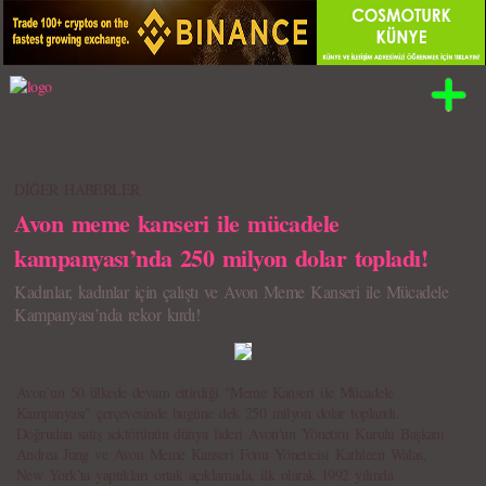
DİĞER HABERLER
Avon meme kanseri ile mücadele
kampanyası’nda 250 milyon dolar topladı!
Kadınlar, kadınlar için çalıştı ve Avon Meme Kanseri ile Mücadele
Kampanyası’nda rekor kırdı!
Avon’un 50 ülkede devam ettirdiği "Meme Kanseri ile Mücadele
Kampanyası" çerçevesinde bugüne dek 250 milyon dolar toplandı.
Doğrudan satış sektörünün dünya lideri Avon'un Yönetim Kurulu Başkanı
Andrea Jung ve Avon Meme Kanseri Fonu Yöneticisi Kathleen Walas,
New York’ta yaptıkları ortak açıklamada, ilk olarak 1992 yılında