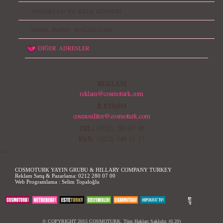
ANAOKULU VE KREŞ REHBERİ
MODA İKONU MAĞAZALAR
DİĞER ADRESLER
REKLAM
reklam@cosmoturk.com
İLETİŞİM
cosmoeditor@cosmoturk.com
TEL:
(0212) 280 07 00
FAX:
(0212) 244 13 32
-->
COSMOTURK YAYIN GRUBU & HILLARY COMPANY TURKEY
Reklam Satış & Pazarlama:
0212 280 07 00
Web Programlama :
Selim Topaloğlu
© COPYRIGHT 2015 COSMOTURK, Tüm Hakları Saklıdır. (0,20)