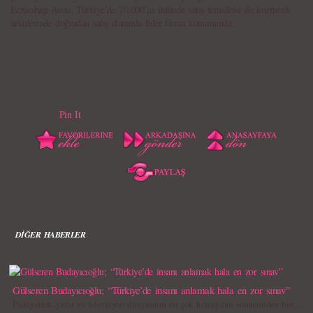
Eczacıbaşı-Avon, Türkiye’de 70.000’in üstünde satış temsilcisi ile kozmetik
ürünlerinde doğrudan satış alanında lider firma konumunda.
Pin It
DİĞER HABERLER
Gülseren Budayıcıoğlu; “Türkiye’de insanı anlamak hala en zor sınav”
Psikiyatrist, yazar ve televizyon dünyasının en çok konuşulan isimlerinden biri…