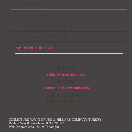
YOGA MERKEZLERİ
SPA MERKEZLERİ
ANAOKULU VE KREŞ REHBERİ
MODA İKONU MAĞAZALAR
DİĞER ADRESLER
REKLAM
reklam@cosmoturk.com
İLETİŞİM
cosmoeditor@cosmoturk.com
TEL:
(0212) 280 07 00
FAX:
(0212) 244 13 32
-->
COSMOTURK YAYIN GRUBU & HILLARY COMPANY TURKEY
Reklam Satış & Pazarlama:
0212 280 07 00
Web Programlama :
Selim Topaloğlu