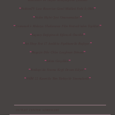
“
”
FashionTV Luxe Resort’un Genel Müdürü Fethi İz Oldu
MBFWI - Giray Sepin 2015 Yaz Koleksiyonu
MBFWI - Burçe Bekrek 2015 Yaz Koleksiyonu
“
”
Neden Hiçbir Şeyi Umursamazlar?
“
”
Cosmoturk’e Malatya Uluslararası Film Festivali`nden Teşekkür!
“
”
Saçınızı Değiştirecek Eğlenceli Öneriler
“
”
Art Shop Fest 17 Aralık’ta Fişekhane’de Başlıyor
“
”
Magazin D’de Chloe Loughnan Dönemi
“
”
Seksin Gerçekleri
“
”
Yenikapı`da Sinema Keyfi Devam Ediyor!
“
”
NAİM 22 Kasım’da Tüm Türkiye’de Sinemalarda
OUTLET CENTER ADRESLERİ