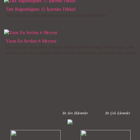
Tatlı Bağımlılığının 12 İşaretine Dikkat!
Tatlı bağımlısı olupta farkında olmayanlara önemli açıklamalar…
Yazın En Sevilen 6 Meyvesi
Yaz aylarının vazgeçilmez lezzetleri arasında yer alan karpuz, kavun, kiraz, çilek,
üzüm ve erik hem ferahlatıcı tatları hem de zengin besin içerikleriyle öne çıkıyor.
En Son Eklenenler
En Çok İzlenenler