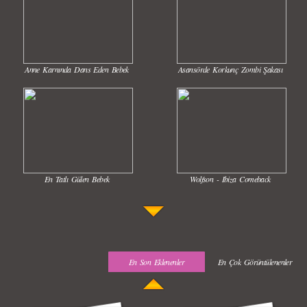
Anne Karnında Dans Eden Bebek
Asansörde Korkunç Zombi Şakası
En Tatlı Gülen Bebek
Wolfson - Ibiza Comeback
En Son Eklenenler
En Çok Görüntülenenler
Uyuyan Bebeğe Gangnam Dinletilirse Ne Olur
Uykusun Da Gülen Bebek