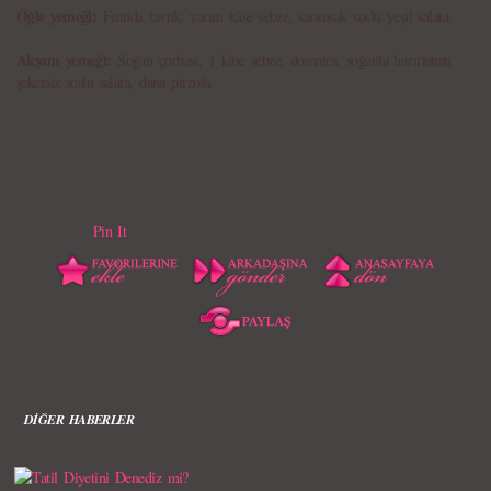
Öğle yemeği:
Fırında tavuk, yarım kâse sebze, sarımsak soslu yeşil salata.
Akşam yemeği:
Soğan çorbası, 1 kâse sebze, domates, soğanla hazırlanan
şekersiz soslu salata, dana pirzola.
Pin It
DİĞER HABERLER