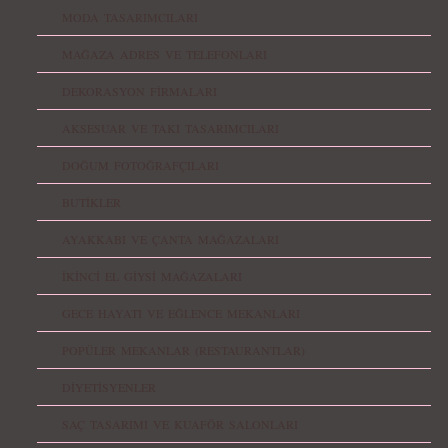
MODA TASARIMCILARI
MAĞAZA ADRES VE TELEFONLARI
DEKORASYON FİRMALARI
AKSESUAR VE TAKI TASARIMCILARI
DOĞUM FOTOĞRAFÇILARI
BUTİKLER
AYAKKABI VE ÇANTA MAĞAZALARI
İKİNCİ EL GİYSİ MAĞAZALARI
GECE HAYATI VE EĞLENCE MEKANLARI
POPÜLER MEKANLAR (RESTAURANTLAR)
DİYETİSYENLER
SAÇ TASARIMI VE KUAFÖR SALONLARI