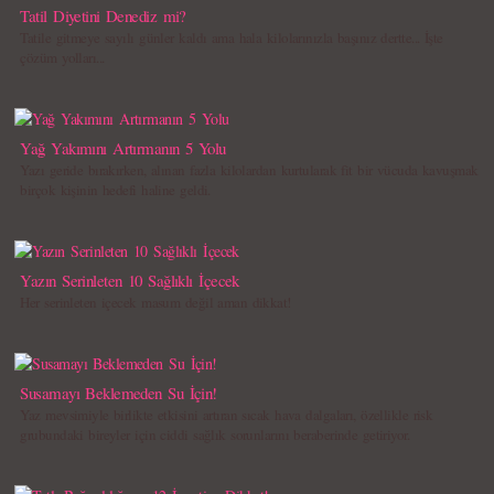
Tatil Diyetini Denediz mi?
Tatile gitmeye sayılı günler kaldı ama hala kilolarınızla başınız dertte... İşte
çözüm yolları...
Yağ Yakımını Artırmanın 5 Yolu
Yazı geride bırakırken, alınan fazla kilolardan kurtularak fit bir vücuda kavuşmak
birçok kişinin hedefi haline geldi.
Yazın Serinleten 10 Sağlıklı İçecek
Her serinleten içecek masum değil aman dikkat!
Susamayı Beklemeden Su İçin!
Yaz mevsimiyle birlikte etkisini artıran sıcak hava dalgaları, özellikle risk
grubundaki bireyler için ciddi sağlık sorunlarını beraberinde getiriyor.