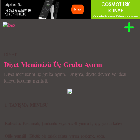
DİYET
Diyet Menünüzü Üç Gruba Ayırın
Diyet menülerini üç gruba ayırın. Tanışma, diyete devam ve ideal
kiloyu koruma menüsü.
1. TANIŞMA MENÜSÜ
Kahvaltı:
Pastırmalı, jambonlu veya sosisli yumurta, çay ya da kahve.
Öğle yemeği:
Küçük bir tabak salata, yarım gözleme, soda.