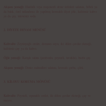
Akşam yemeği:
Hardallı veya mayonezli deniz ürünleri salatası, biftek ya
da balık, özel tatlandırıcı ile yapılmış kremalılı diyet jöle, kafeinsiz kahve
ya da çay, isterseniz soda.
2. DİYETE DEVAM MENÜSÜ
Kahvaltı:
Zeytinyağlı omlet, domates suyu, iki dilim çavdar ekmeği,
kafeinsiz çay ya da kahve.
Öğle yemeği:
Karışık salata (jambonlu, peynirli, tavuklu), buzlu çay.
Akşam yemeği:
Deniz mahsulleri salatası, kremalı çorba, çilek.
3. KİLOYU KORUMA MÖNÜSÜ
Kahvaltı:
Peynirli, ıspanaklı omlet, iki dilim çavdar ekmeği, çay ve
meyve.