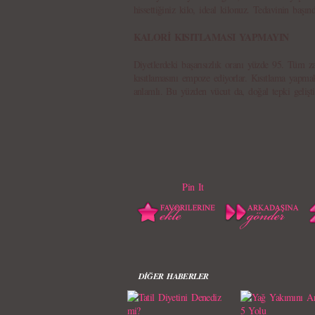
hissettiğiniz kilo, ideal kilonuz. Tedavinin başın
KALORİ KISITLAMASI YAPMAYIN
Diyetlerdeki başarısızlık oranı yüzde 95. Tüm z
kısıtlamasını empoze ediyorlar. Kısıtlama yap
anlamlı. Bu yüzden vücut da, doğal tepki geliştir
Pin It
DİĞER HABERLER