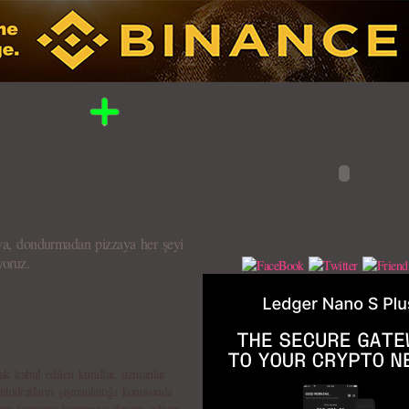
aya, dondurmadan pizzaya her şeyi
yoruz.
k kabul edilen kurallar, uzmanlar
nhidratların şişmanlattığı konusunda
insan formunu korumaya devam ediyor.