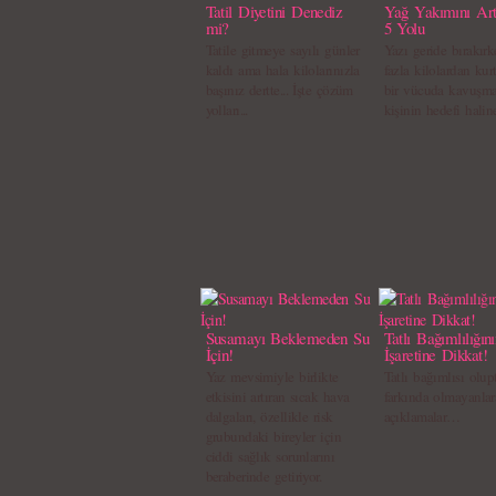
Tatil Diyetini Denediz
Yağ Yakımını Art
mi?
5 Yolu
Tatile gitmeye sayılı günler
Yazı geride bırakırk
kaldı ama hala kilolarınızla
fazla kilolardan kurt
başınız dertte... İşte çözüm
bir vücuda kavuşma
yolları...
kişinin hedefi halin
Susamayı Beklemeden Su
Tatlı Bağımlılığın
İçin!
İşaretine Dikkat!
Yaz mevsimiyle birlikte
Tatlı bağımlısı olup
etkisini artıran sıcak hava
farkında olmayanla
dalgaları, özellikle risk
açıklamalar…
grubundaki bireyler için
ciddi sağlık sorunlarını
beraberinde getiriyor.