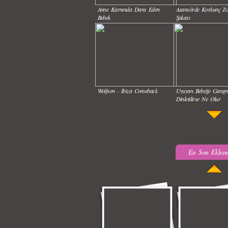
Anne Karnında Dans Eden
Asansörde Korkunç Z
Bebek
Şakası
Wolfson - Ibiza Comeback
Uyuyan Bebeğe Gang
Dinletilirse Ne Olur
En Son Eklene
Kadınlar Dırdıra Kaç Yaşında
Güzel Hatun Kullanar
Başlar
Evsizlere Yardım Etme