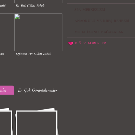
ombi
En Tatlı Gülen Bebek
SPA MERKEZLERİ
ANAOKULU VE KREŞ REHBERİ
MODA İKONU MAĞAZALAR
DİĞER ADRESLER
nam
Uykusun Da Gülen Bebek
nler
En Çok Görüntülenenler
ak
Muhteşem Bebek Dansı
k