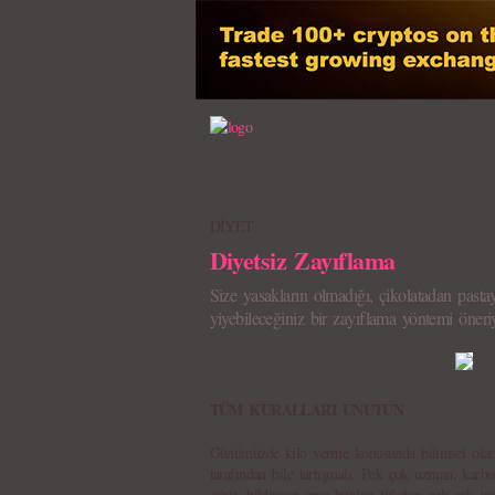
DİYET
Diyetsiz Zayıflama
Size yasakların olmadığı, çikolatadan past
yiyebileceğiniz bir zayıflama yöntemi öneri
TÜM KURALLARI UNUTUN
Günümüzde kilo verme konusunda bilimsel olara
tarafından bile tartışmalı. Pek çok uzman, karbo
görüş bildiriyor ama bunları tüketen pek çok 