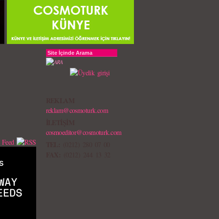
REKLAM
reklam@cosmoturk.com
İLETİŞİM
cosmoeditor@cosmoturk.com
TEL:
(0212) 280 07 00
FAX:
(0212) 244 13 32