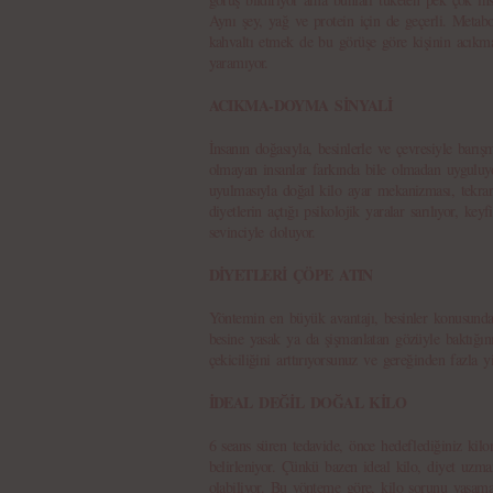
Aynı şey, yağ ve protein için de geçerli. Metab
kahvaltı etmek de bu görüşe göre kişinin acıkma
yaramıyor.
ACIKMA-DOYMA SİNYALİ
İnsanın doğasıyla, besinlerle ve çevresiyle barı
olmayan insanlar farkında bile olmadan uyguluy
uyulmasıyla doğal kilo ayar mekanizması, tekrar i
diyetlerin açtığı psikolojik yaralar sarılıyor, key
sevinciyle doluyor.
DİYETLERİ ÇÖPE ATIN
Yöntemin en büyük avantajı, besinler konusunda
besine yasak ya da şişmanlatan gözüyle baktığın
çekiciliğini arttırıyorsunuz ve gereğinden fazla y
İDEAL DEĞİL DOĞAL KİLO
6 seans süren tedavide, önce hedeflediğiniz kilo
belirleniyor. Çünkü bazen ideal kilo, diyet uzma
olabiliyor. Bu yönteme göre, kilo sorunu yaşama