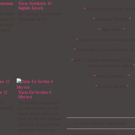
ırmanın
Yazın Serinleten 10
Sağlıklı İçecek
“
Berfin Erdoğan İlk Defa Ekrand
en, alınan
Her serinleten içecek masum
“
”
ularak fit
değil aman dikkat!
Kansorejen Yiyecekler
k birçok
“
”
“Oğuz Aradı ”
e geldi.
“
Doğum kontrolünde arkadaşlara in
“
Michael Kors’un Yeni Gümüş Takı Kol
“
Kedi ve Köpekten Korkmanızın Nedeni
Babanızın Korkuları Olabilir
“
”
Anne ve Annelerim…
“
”
Kaş Alma Hataları
ın 12
Yazın En Sevilen 6
Meyvesi
ta
Yaz aylarının vazgeçilmez
ra önemli
lezzetleri arasında yer alan
karpuz, kavun, kiraz, çilek,
üzüm ve erik hem ferahlatıcı
OUTLET CENTER ADRESLERİ
tatları hem de zengin besin
içerikleriyle öne çıkıyor.
MODA TASARIMCILARI