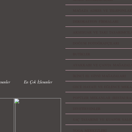
MAĞAZA ADRES VE TELEFONLAR
DEKORASYON FİRMALARI
AKSESUAR VE TAKI TASARIMCIL
DOĞUM FOTOĞRAFÇILARI
BUTİKLER
AYAKKABI VE ÇANTA MAĞAZALA
İKİNCİ EL GİYSİ MAĞAZALARI
nenler
En Çok İzlenenler
GECE HAYATI VE EĞLENCE MEKA
POPÜLER MEKANLAR (RESTAURA
DİYETİSYENLER
SAÇ TASARIMI VE KUAFÖR SALO
YOGA MERKEZLERİ