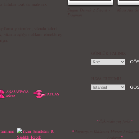
da tartıdan uzak durmalısınız.
Düğün Dernek 2 Sünnet -
Masa Altı Se
Fragman
ayıflama yöntemleri, vücuda kalori
mak, vücudu açlığa mahkum etmekle eş
iyor.
GÜNLÜK FALINIZ
HAVA DURUMU
“
”
İlişkinizde yaş farkı
“
Magnezyum Kullanımı Migren Ataklarını 
”
Azaltıyor