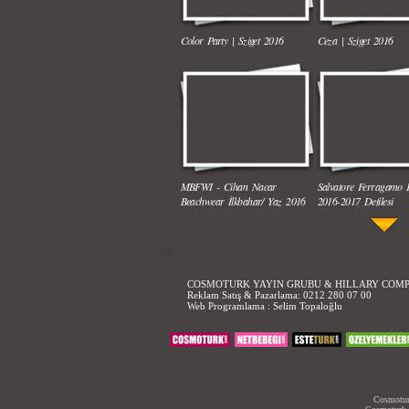
Color Party | Sziget 2016
Ceza | Sziget 2016
Ha Ha Ha Gülen Bebek
Komik Bebek Videoları
MBFWI - Cihan Nacar
Salvatore Ferragamo
Mama İçin Merdivenlerden
Annesiyle Arkadaşı Ayn
Beachwear İlkbahar/ Yaz 2016
2016-2017 Defilesi
Bakın Nasıl İndi
-->
COSMOTURK YAYIN GRUBU & HILLARY COM
Reklam Satış & Pazarlama:
0212 280 07 00
Web Programlama :
Selim Topaloğlu
52. Uluslararası Antalya Film
68. Cannes Film Festiv
Komik Şakalar (Yeni Bölüm)
Erkekleri Seksi Göster
Festivali Korteji
Kırmızı Halı Kıyafetler
Hareket
Cosmoturk