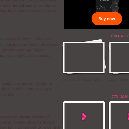
olizmayı hızlandırmak adına sabahları
dığı halde yemesi dışında hiç bir işe
TÜM GALERİ
şması amaçlı bu yöntemi kilo sorunu
or. Acıkma,doyma, tokluk sinyallerine
şler hale getiriliyor. Böylece
finiz yerine geliyor, içiniz yaşama
Color Party | Sziget 2016
Ceza | Sziget
 kısıtlama içermemesi. Çünkü, bir
ızda o besinden kaçmaya çalışıyor,
iyorsunuz.
TÜM VIDEO
nun gerçeği yansıtıp yansıtmadığı
nlarının önerdiği estetik bir dayatma
dan, kendinizi bedensel ve ruhsal rahat