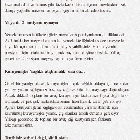
kızartmalardan ve humus gibi fazla karbonhidrat içeren mezelerden uzak
durup, yoğurtlu mezeler ve peynir çeşitlerini tercih edebilirsiniz.
Meyvede 2 porsiyonu aşmayın
Yemek sonrasında tüketeceğiniz meyvelerin porsiyonlarına da dikkat edin.
Aksi halde her meyve ikramından yemek istediğinizde sadece meyveden
kaynaklı aşırı karbonhidrat tüketimi yaşayabilirsiniz. Her meyvenin
porsiyonu için ortalama bir yumruk boyutunu düşünebilirsiniz. Yılbaşı
gecesinde 2 porsiyon meyveyi aşmamaya özen gösterin.
Kuruyemişler ‘sağlıklı atıştırmalık’ olsa da…
Genel bir yanılgı olarak, kuruyemişlerin çok sağlıklı olduğu için ne kadar
yenirse yensin sağlığımızı bozmayacağı ve kilo aldırmayacağı düşünülüyor.
Ancak dikkat! Toplam bir avuç kuruyemişin fazlası size fayda değil, kilo
aldırarak ve pek çok hastalıklara zemin hazırlayarak zarar getirebiliyor.
Ayrıca kuruyemişlerin sağlığa olan etkilerinden yararlanabilmek için
kavrulmuş kuruyemişler yerine, çiğ olanları tercih etmeniz gerekiyor.
Yılbaşı gecesinde de toplam bir avuç çiğ kuruyemişten fazlasını
tüketmemelisiniz.
Tercihiniz şerbetli değil, sütlü olsun