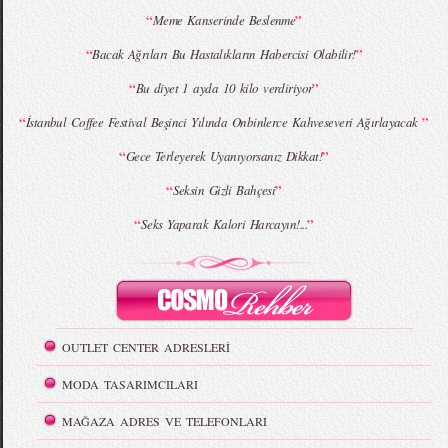
“
”
Meme Kanserinde Beslenme
“
”
Bacak Ağrıları Bu Hastalıkların Habercisi Olabilir!
“
”
Bu diyet 1 ayda 10 kilo verdiriyor
“
”
İstanbul Coffee Festival Beşinci Yılında Onbinlerce Kahveseveri Ağırlayacak
“
”
Gece Terleyerek Uyanıyorsanız Dikkat!
“
”
Seksin Gizli Bahçesi
“
”
Seks Yaparak Kalori Harcayın!...
OUTLET CENTER ADRESLERİ
MODA TASARIMCILARI
MAĞAZA ADRES VE TELEFONLARI