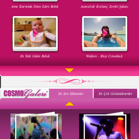
Anne Karnında Dans Eden Bebek
Asansörde Korkunç Zombi Şakası
En Tatlı Gülen Bebek
Wolfson - Ibiza Comeback
En Son Eklenenler
En Çok Görüntülenenler
Uyuyan Bebeğe Gangnam Dinletilirse Ne Olur
Uykusun Da Gülen Bebek