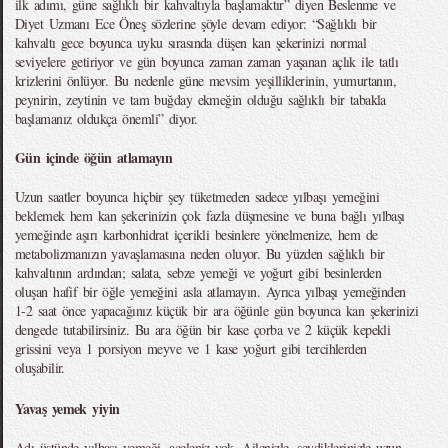
ilk adımı, güne sağlıklı bir kahvaltıyla başlamaktır” diyen Beslenme ve
Diyet Uzmanı Ece Öneş sözlerine şöyle devam ediyor: “Sağlıklı bir
kahvaltı gece boyunca uyku sırasında düşen kan şekerinizi normal
seviyelere getiriyor ve gün boyunca zaman zaman yaşanan açlık ile tatlı
krizlerini önlüyor. Bu nedenle güne mevsim yeşilliklerinin, yumurtanın,
peynirin, zeytinin ve tam buğday ekmeğin olduğu sağlıklı bir tabakla
başlamanız oldukça önemli” diyor.
Gün içinde öğün atlamayın
Uzun saatler boyunca hiçbir şey tüketmeden sadece yılbaşı yemeğini
beklemek hem kan şekerinizin çok fazla düşmesine ve buna bağlı yılbaşı
yemeğinde aşırı karbonhidrat içerikli besinlere yönelmenize, hem de
metabolizmanızın yavaşlamasına neden oluyor. Bu yüzden sağlıklı bir
kahvaltının ardından; salata, sebze yemeği ve yoğurt gibi besinlerden
oluşan hafif bir öğle yemeğini asla atlamayın. Ayrıca yılbaşı yemeğinden
1-2 saat önce yapacağınız küçük bir ara öğünle gün boyunca kan şekerinizi
dengede tutabilirsiniz. Bu ara öğün bir kase çorba ve 2 küçük kepekli
grissini veya 1 porsiyon meyve ve 1 kase yoğurt gibi tercihlerden
oluşabilir.
Yavaş yemek yiyin
Adı üstünde yılbaşı yemeği, aceleniz yok. Ailenizle, sevdiklerinizle uzun