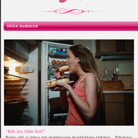
DİĞER HABERLER
“Kilo mu Aldın Sen?”
Beden şekli ve kiloya dair eleştiriler,yeme bozukluklarını tetikliyor… Psikolojiye