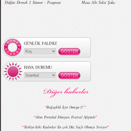
Düğün Dernek 2 Sünnet - Fragman
Masa Altı Seksi Şaka
Örgü Saç Modelleri
MBFWI - Hakan Akkaya 2015 Yaz
Koleksiyonu
GÜNLÜK FALINIZ
HAVA DURUMU
MBFWI - Gülçin Çengel 2015 Yaz
MBFWI - Zeynep Erdoğan 2015 Yaz
Koleksiyonu
Koleksiyonu
“
”
Bağışıklık İçin Omega-3!
“
”
Altın Portakal Dünyası Festival Afişinde
MBFWI - Giray Sepin 2015 Yaz Koleksiyonu
MBFWI - Burçe Bekrek 2015 Yaz Koleksiyonu
“
”
Türkiye’deki Kadınlar En çok Düz Saçlı Olmayı Seviyor