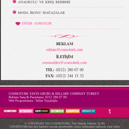
ANAOKULU VE KREŞ REHBERİ
MODA İKONU MAĞAZALAR
DİĞER ADRESLER
REKLAM
reklam@cosmoturk.com
İLETİŞİM
cosmoeditor@cosmoturk.com
TEL:
(0212) 280 07 00
FAX:
(0212) 244 13 32
-->
COSMOTURK YAYIN GRUBU & HILLARY COMPANY TURKEY
Reklam Satış & Pazarlama:
0212 280 07 00
Web Programlama :
Selim Topaloğlu
© COPYRIGHT 2015 COSMOTURK, Tüm Hakları Saklıdır. (0,30)
COSMOTURK'teki özel haberleri kaynak göstermeden izinsiz kullananlar hakkında yasal işlem