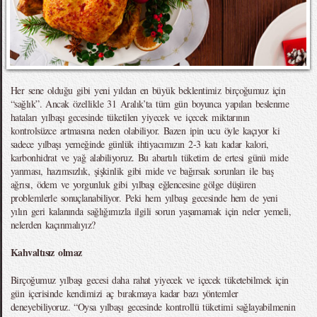
Her sene olduğu gibi yeni yıldan en büyük beklentimiz birçoğumuz için
“sağlık”. Ancak özellikle 31 Aralık’ta tüm gün boyunca yapılan beslenme
hataları yılbaşı gecesinde tüketilen yiyecek ve içecek miktarının
kontrolsüzce artmasına neden olabiliyor. Bazen ipin ucu öyle kaçıyor ki
sadece yılbaşı yemeğinde günlük ihtiyacımızın 2-3 katı kadar kalori,
karbonhidrat ve yağ alabiliyoruz. Bu abartılı tüketim de ertesi günü mide
yanması, hazımsızlık, şişkinlik gibi mide ve bağırsak sorunları ile baş
ağrısı, ödem ve yorgunluk gibi yılbaşı eğlencesine gölge düşüren
problemlerle sonuçlanabiliyor. Peki hem yılbaşı gecesinde hem de yeni
yılın geri kalanında sağlığımızla ilgili sorun yaşamamak için neler yemeli,
nelerden kaçınmalıyız?
Kahvaltısız olmaz
Birçoğumuz yılbaşı gecesi daha rahat yiyecek ve içecek tüketebilmek için
gün içerisinde kendimizi aç bırakmaya kadar bazı yöntemler
deneyebiliyoruz. “Oysa yılbaşı gecesinde kontrollü tüketimi sağlayabilmenin