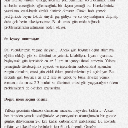
sohbetler edeceğiniz, eğleneceğiniz bir akşam yemeği bu. Hareketlerinizi
yavaşlatın, çatal-bıçak sürekli elinizde olmasın. Çünkü hızlı yemek
yediğinizde beyne tokluk sinyali geç gidiyor ve siz doymadığınızı düşünüp
daha çok besin tüketiyorsunuz. Bu da ertesi gün mide-bağırsak
problemlerinizin artmasına neden oluyor.
Su içmeyi unutmayın
Su, vücudunuzun yegane ihtiyacı… Ancak gün boyunca öğün atlamaya
eğilim olduğu gibi su tüketimi de yetersiz kalabiliyor. Uyanır uyanmaz
başlayarak, gün içerisinde en az 2 litre su içmeyi ihmal etmeyin. Yılbaşı
yemeğinde tüketeceğiniz yiyecek ve içeceklerin karbonhidrat açısından
zengin olmaları, ertesi gün ciddi ödem problemlerine yol açabiliyor. Bu
nedenle gün boyunca en az 2 litre su içmek ve buna ilaveten yemek
esnasında da en az 2-3 bardak su tüketmek ertesi gün yaşayacağınız ödem
problemlerini de oldukça azaltacaktır.
Doğru meze seçimi önemli
Yılbaşı gecesinin olmazsa olmazları mezeler, meyveler, tatlılar… Ancak
her birinden yemek istediğinizde ve porsiyonları abarttığınızda bir gecede
günlük ihtiyacınızın 2-3 katı kadar karbonhidrat alabilirsiniz. Bu noktada
miktar ve tükettiğiniz besinlerin içeriği çok önemli. Örneğin