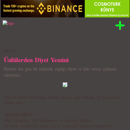
DİYET
Ünlülerden Diyet Yemini
Hemen her gün bir ünlünün yaptığı diyeti ve kilo verme çabasını
okuyoruz.
Peki bu diyetlerden hangisi sağlıklı, hangisi takip edilmeli, iyi ve olumsuz
yanları neler?
ALKALİ DİYET
Ünlü Takipçileri: Elle Macpherson ve Gwyneth Paltrow
Ne içerir: Sağlıklı bir yaşam için en uygun pH dengesini oluşturmak