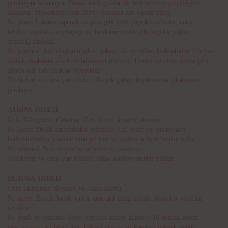
gerektiğini savunuyor. Düşük asitli gıdalar ile beslenmenin gerekliliğini
anlatıyor. Yiyeceklerimizde 20/80 oranında asit olmalı diyor.
Ne yenir: Lahana, ıspanak ve pazı gibi yeşil yapraklı sebzeler, antik
tahıllar, avokado, zeytinyağı ve hindistan cevizi gibi sağlıklı yağlar,
zencefil, zerdeçal.
Ne yenmez: Asit oluşturan şeker, kahve, süt ve rafine karbonhidrat ( beyaz
ekmek, makarna, alkol ve hayvansal protein). Limon ve elma sirkesi gibi
ağızda asit tadı bırakan yiyecekler.
Tehlikeleri ve olası yan etkileri: Birçok gıdayı hayatınızdan çıkarmanız
gerekiyor.
ATKİNS DİYETİ
Ünlü Takipçileri: Catherine Zeta Jones, Jennifer Aniston
Ne içerir: Düşük-karbonhidrat rejimidir. Un, şeker ve patates gibi
karbonhidratları yasaklar ama protein ve yağları serbest bırakır sağlar.
Ne yenmez: Bazı meyve ve sebzeler de kısıtlanır.
Tehlikeleri ve olası yan etkileri: Olası kardiyovasküler etkiler.
DETOKS DİYETİ
Ünlü takipçileri: Beyonce ve Tania Zaetta
Ne içerir: Birçok kuralı vardır ama asıl amaç zehirli toksinleri vücuttan
atmaktır.
Ne yenir ne yenmez: Diyet boyunca sadece günde 6-10 bardak limon,
ağaç şurubu, acı biber, tuz, bitkisel çay ve su karışımı içilerek yapılır.