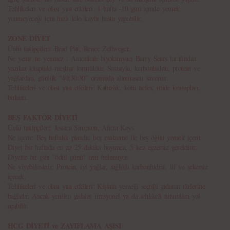
Tehlikeleri ve olası yan etkileri: 1 hafta -10 gün içinde yemek
yenmeyeceği için hızlı kilo kaybı hasta yapabilir.
ZONE DİYET
Ünlü takipçileri: Brad Pitt, Renee Zellweger.
Ne yenir ne yenmez : Amerikalı biyokimyacı Barry Sears tarafından
yazılan kitaptaki meşhur formüldür. Sırasıyla, karbonhidrat, protein ve
yağlardan, günlük "40:30:30" oranında alınmasını savunur.
Tehlikeleri ve olası yan etkileri: Kabızlık, kötü nefes, mide krampları,
bulantı.
BEŞ FAKTÖR DİYETİ
Ünlü takipçileri: Jessica Simpson, Alicia Keys
Ne içerir: Beş haftalık planda, beş malzeme ile beş öğün yemek içerir.
Diyet bir haftada en az 25 dakika boyunca, 5 kez egzersiz gerektirir.
Diyette bir gün "ödül günü" izni bulunuyor.
Ne yiyebilirsiniz: Protein, iyi yağlar, sağlıklı karbonhidrat, lif ve şekersiz
içecek.
Tehlikeleri ve olası yan etkileri: Kişinin yemeği seçtiği gıdanın türlerine
bağlıdır. Ancak yenilen gıdalar irrasyonel ya da tehlikeli tutumlara yol
açabilir.
HCG DİYETİ ve ZAYIFLAMA AŞISI