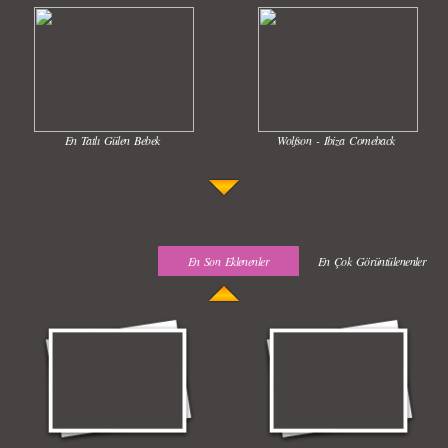
En Tatlı Gülen Bebek
Wolfson - Ibiza Comeback
En Son Eklenenler
En Çok Görüntülenenler
Uyuyan Bebeğe Gangnam Dinletilirse Ne Olur
Uykusun Da Gülen Bebek