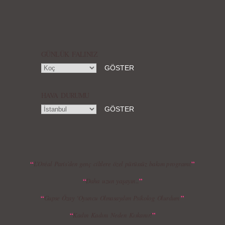
Örgü Saç Modelleri
MBFWI - Hakan Akkaya 2015 Yaz
Koleksiyonu
GÜNLÜK FALINIZ
HAVA DURUMU
MBFWI - Gülçin Çengel 2015 Yaz
MBFWI - Zeynep Erdoğan 2015 Yaz
Koleksiyonu
Koleksiyonu
“
”
L’Oréal Paris’den genç ciltlere özel pürüssüz bakım programı!
“
”
Daha uzun yaşayın...
MBFWI - Giray Sepin 2015 Yaz Koleksiyonu
MBFWI - Burçe Bekrek 2015 Yaz Koleksiyonu
“
”
Gupse Özay ‘Oyuncu Olmasaydım Psikolog Olurdum’
“
”
Kadın Kadını Neden Kıskanır!