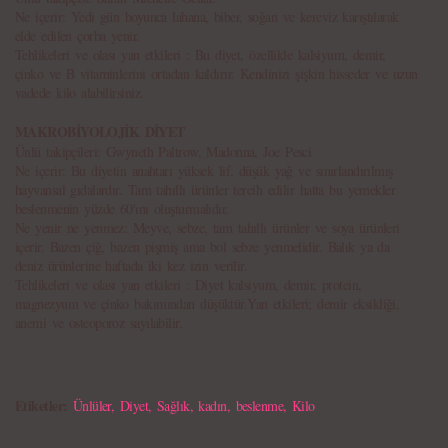
Ne içerir: Yedi gün boyunca lahana, biber, soğan ve kereviz karıştılarak
elde edilen çorba yenir.
Tehlikeleri ve olası yan etkileri : Bu diyet, özellikle kalsiyum, demir,
çinko ve B vitaminlerini ortadan kaldırır. Kendinizi şişkin hisseder ve uzun
vadede kilo alabilirsiniz.
MAKROBİYOLOJİK DİYET
Ünlü takipçileri: Gwyneth Paltrow, Madonna, Joe Pesci
Ne içerir: Bu diyetin anahtarı yüksek lif, düşük yağ ve sınırlandırılmış
hayvansal gıdalardır. Tam tahıllı ürünler tercih edilir hatta bu yemekler
beslenmenin yüzde 60'ını oluşturmalıdır.
Ne yenir ne yenmez: Meyve, sebze, tam tahıllı ürünler ve soya ürünleri
içerir. Bazen çiğ, bazen pişmiş ama bol sebze yenmelidir. Balık ya da
deniz ürünlerine haftada iki kez izin verilir.
Tehlikeleri ve olası yan etkileri : Diyet kalsiyum, demir, protein,
magnezyum ve çinko bakımından düşüktür.Yan etkileri; demir eksikliği,
anemi ve osteoporoz sayılabilir.
Etiketler:
Ünlüler
,
Diyet
,
Sağlık
,
kadın
,
beslenme
,
Kilo