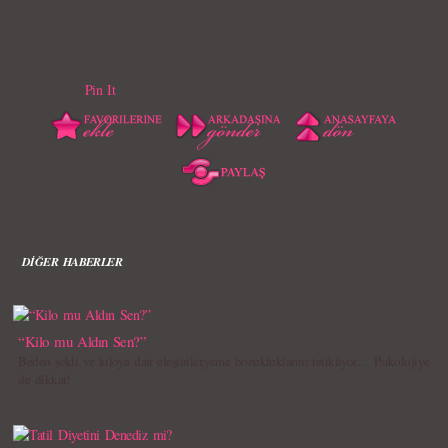
Pin It
DİĞER HABERLER
“Kilo mu Aldın Sen?”
Beden şekli ve kiloya dair eleştiriler,yeme bozukluklarını tetikliyor… Psikolojiye
de dikkat!