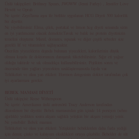
Ünlü takipçileri: Brithney Spears, JWOWW (Jenni Farley) , Jennifer Love
Hewitt ve Oprah .
Ne içerir: Zayıflama aşısı ile birlikte uygulanan HCG Diyeti 500 kalorilik
bir diyettir.
Ne yiyebilirsiniz: Elma, çilek, portakal ve limon hcg diyeti sırasında sizin
en iyi yardımcınız olacak demektir.Tavuk ve balık ise protein diyetinizin
temelini oluşturur. Marul, domates, ıspanak ve diğer çeşitli sebzeler size
gerekli lif ve vitaminleri sağlayacaktır.
Önerilen yiyeceklerin dışında bulunan yiyecekleri, kalorilerinin düşük
olması koşulu ile doktorunuza danışarak tüketebilirsiniz. Sığır eti yağsız
olduğu taktirde ve sık olmadıkça kullanabilirsiniz. Piştikten sonra ve
öncesinde tüm yağları yiyecekten uzaklaştırmanızda fayda var.
Tehlikeleri ve olası yan etkileri: Hormon dengesinin doktor tarafından çok
iyi ayarlanması gerekir.
BEBEK MAMASI DİYETİ
Ünlü takipçisi: Reese Witherspoon
Ne içerir: Amerikanın ünlü antrenörü Tracy Anderson tarafından
düzenlenen bir diyettir. Bebek mamasından gün içinde 14 porsiyon (sebze
ağırlıklı) yedikten sonra akşam sağlıklı yetişkin bir akşam yemeği yenir.
Ne yenebilir: Bebek maması.
Tehlikeleri ve olası yan etkileri: Yetişkinler bebeklerden daha fazla yediği
için demir, çinko ve kalsiyum eksiklikleri ortaya çıkabilir. Bebekler de süt