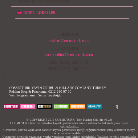
MODA İKONU MAĞAZALAR
DİĞER ADRESLER
REKLAM
reklam@cosmoturk.com
İLETİŞİM
cosmoeditor@cosmoturk.com
TEL:
(0212) 280 07 00
FAX:
(0212) 244 13 32
-->
COSMOTURK YAYIN GRUBU & HILLARY COMPANY TURKEY
Reklam Satış & Pazarlama:
0212 280 07 00
Web Programlama :
Selim Topaloğlu
© COPYRIGHT 2015 COSMOTURK, Tüm Hakları Saklıdır. (0,22)
COSMOTURK'teki özel haberleri kaynak göstermeden izinsiz kullananlar hakkında yasal işlem
yapılmaktadır...
Cosmoturk.com'da yayınlanan haberler kaynak gösterilerek içeriği değiştirilmemek şartıyla hertürlü medya
ortamında kullanılabilir.
Cosmoturk sitesinde yayınlanan yazılar yazarların kendi kişisel görüşleridir. Yazıların her türlü sorumluluğu