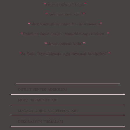
“
”
Sevişmeyi eğlenceli kılın!...
“
”
Uzun Yaşamanın 5 Sırrı
“
”
Silver D’sign gümüş mağazalar zinciri kuruyors
“
”
Kadınların Büyük Endişesi; Hamilelikte Saç Dökülmesi…
“
”
Mental Aritmetik Nedir?
“
”
Su Kutlu: “Oynadıklarımın çoğu bana uzak karakterlerdi”
OUTLET CENTER ADRESLERİ
MODA TASARIMCILARI
MAĞAZA ADRES VE TELEFONLARI
DEKORASYON FİRMALARI