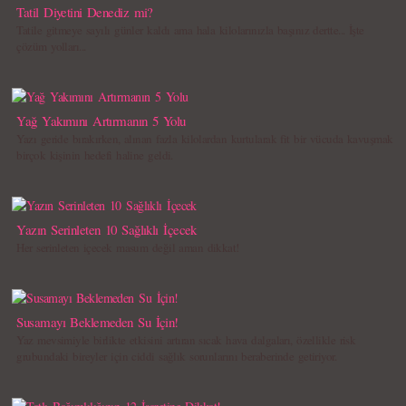
Tatil Diyetini Denediz mi?
Tatile gitmeye sayılı günler kaldı ama hala kilolarınızla başınız dertte... İşte
çözüm yolları...
Yağ Yakımını Artırmanın 5 Yolu
Yazı geride bırakırken, alınan fazla kilolardan kurtularak fit bir vücuda kavuşmak
birçok kişinin hedefi haline geldi.
Yazın Serinleten 10 Sağlıklı İçecek
Her serinleten içecek masum değil aman dikkat!
Susamayı Beklemeden Su İçin!
Yaz mevsimiyle birlikte etkisini artıran sıcak hava dalgaları, özellikle risk
grubundaki bireyler için ciddi sağlık sorunlarını beraberinde getiriyor.