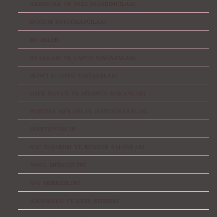
AKSESUAR VE TAKI TASARIMCILARI
DOĞUM FOTOĞRAFÇILARI
BUTİKLER
AYAKKABI VE ÇANTA MAĞAZALARI
İKİNCİ EL GİYSİ MAĞAZALARI
GECE HAYATI VE EĞLENCE MEKANLARI
POPÜLER MEKANLAR (RESTAURANTLAR)
DİYETİSYENLER
SAÇ TASARIMI VE KUAFÖR SALONLARI
YOGA MERKEZLERİ
SPA MERKEZLERİ
ANAOKULU VE KREŞ REHBERİ