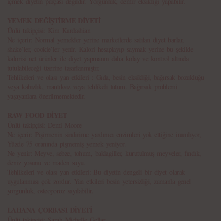
içmek diyetin parçası değildir. Yorgunluk, demir eksikliği yapabilir.
YEMEK DEĞİŞTİRME DİYETİ
Ünlü takipçisi: Kim Kardashian
Ne içerir: Normal yemekler yerine marketlerde satılan diyet barlar,
shake’ler, cookie’ler yenir. Kalori hesaplayıp saymak yerine bu şekilde
kalorisi net ürünler ile diyet yapmanın daha kolay ve kontrol altında
tutulabileceği üzerine tasarlanmıştır.
Tehlikeleri ve olası yan etkileri : Gıda, besin eksikliği, bağırsak bozukluğu
veya kabızlık, mantıksız veya tehlikeli tutum. Bağırsak problemi
yaşayanlara önerilmemektedir.
RAW FOOD DİYET
Ünlü takipçisi: Demi Moore
Ne içerir: Pişirmenin sindirime yardımcı enzimleri yok ettiğine inanılıyor,
Yüzde 75 oranında pişmemiş yemek yeniyor.
Ne yenir: Meyve, sebze, tohum, baklagiller, kurutulmuş meyveler, fındık,
deniz yosunu ve maden suyu.
Tehlikeleri ve olası yan etkileri: Bu diyetin dengeli bir diyet olarak
uygulanması çok zordur. Yan etkileri besin yetersizliği, zamanla genel
yorgunluk, osteoporoz sayılabilir.
LAHANA ÇORBASI DİYETİ
Ünlü takipçisi: Sarah Michelle Gellar.