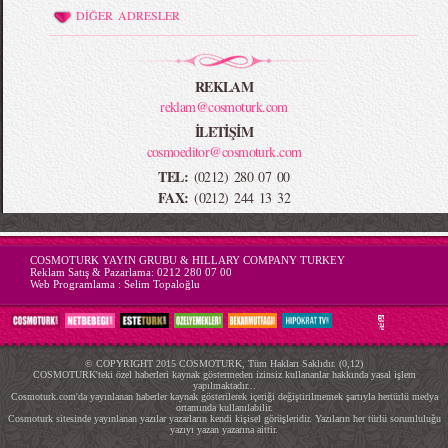
DİĞER ADRESLER
REKLAM
reklam@cosmoturk.com
İLETİŞİM
cosmoeditor@cosmoturk.com
TEL:
(0212) 280 07 00
FAX:
(0212) 244 13 32
-->
COSMOTURK YAYIN GRUBU & HILLARY COMPANY TURKEY
Reklam Satış & Pazarlama:
0212 280 07 00
Web Programlama :
Selim Topaloğlu
© COPYRIGHT 2015 COSMOTURK, Tüm Hakları Saklıdır. (0,12)
COSMOTURK'teki özel haberleri kaynak göstermeden izinsiz kullananlar hakkında yasal işlem
yapılmaktadır...
Cosmoturk.com'da yayınlanan haberler kaynak gösterilerek içeriği değiştirilmemek şartıyla hertürlü medya
ortamında kullanılabilir.
Cosmoturk sitesinde yayınlanan yazılar yazarların kendi kişisel görüşleridir. Yazıların her türlü sorumluluğu
yazıyı yazan yazarına aittir.