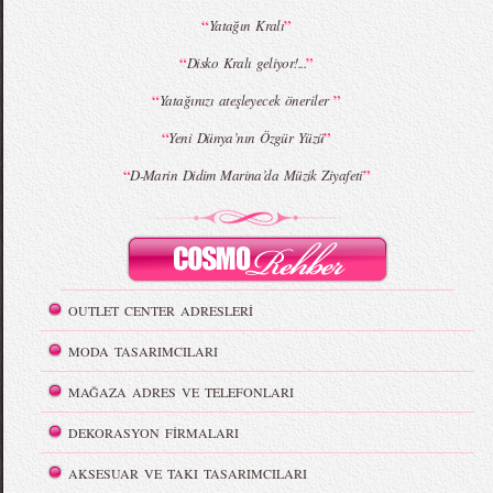
“
”
Yatağın Kralı
“
”
Disko Kralı geliyor!...
“
”
Yatağınızı ateşleyecek öneriler
“
”
Yeni Dünya’nın Özgür Yüzü
“
”
D-Marin Didim Marina’da Müzik Ziyafeti
OUTLET CENTER ADRESLERİ
MODA TASARIMCILARI
MAĞAZA ADRES VE TELEFONLARI
DEKORASYON FİRMALARI
AKSESUAR VE TAKI TASARIMCILARI