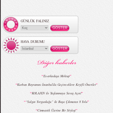
GÜNLÜK FALINIZ
HAVA DURUMU
“
”
Ex-arkadaşa Mektup
“
”
Kurban Bayramını İstanbul’da Geçireceklere Keyifli Öneriler
“
”
KOLAJEN ile Yaşlanmaya Savaş Açın!
“
”
“Salgın Yorgunluğu” ile Başa Çıkmanın 8 Yolu
“
”
Cimnastik Üzerine Bir Söyleşi