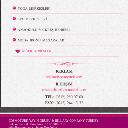
YOGA MERKEZLERİ
SPA MERKEZLERİ
ANAOKULU VE KREŞ REHBERİ
MODA İKONU MAĞAZALAR
DİĞER ADRESLER
REKLAM
reklam@cosmoturk.com
İLETİŞİM
cosmoeditor@cosmoturk.com
TEL:
(0212) 280 07 00
FAX:
(0212) 244 13 32
-->
COSMOTURK YAYIN GRUBU & HILLARY COMPANY TURKEY
Reklam Satış & Pazarlama:
0212 280 07 00
Web Programlama :
Selim Topaloğlu