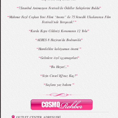
“
”
7.İstanbul Animasyon Festivali’de Ödüller Sahiplerini Buldu
“
Mahmut Fazıl Coşkun Yeni Filmi “Anons” ile 75.Venedik Uluslararası Film
”
Festivali’nde Yarışacak!
“
”
Karda Kışta Cildinizi Korumanın 12 Yolu
“
”
AERES 8 Haziran’da Bodrum’da
“
”
Hamilelikte kalsiyumun önemi
“
”
Gelinlere özel iççamaşırları
“
”
Bu Hayat!...
“
”
Sizin Cinsel IQ`nuz Kaç?
“
”
Saçlara yaz bakımı
OUTLET CENTER ADRESLERİ