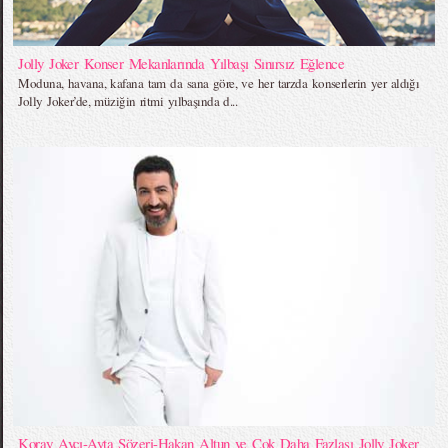
Jolly Joker Konser Mekanlarında Yılbaşı Sınırsız Eğlence
Moduna, havana, kafana tam da sana göre, ve her tarzda konserlerin yer aldığı
Jolly Joker’de, müziğin ritmi yılbaşında d...
Koray Avcı-Ayta Sözeri-Hakan Altun ve Çok Daha Fazlası Jolly Joker