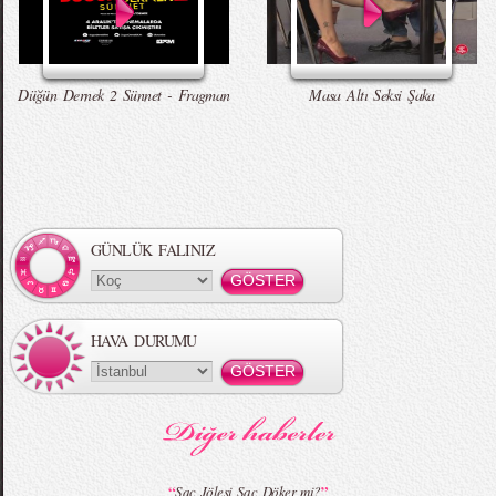
Düğün Dernek 2 Sünnet - Fragman
Masa Altı Seksi Şaka
GÜNLÜK FALINIZ
HAVA DURUMU
“
”
Saç Jölesi Saç Döker mi?