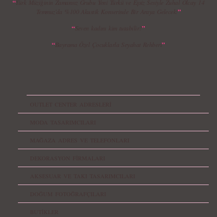
“
Türk Müziğinin Zamansız Grubu Yeni Türkü ve Eşsiz Sesiyle Zuhal Olcay 14
”
Temmuz’da %100 Akustik Konserinde Bir Araya Gelecek!
“
”
Seven kadını kim tutabilir?
“
”
Bayrama Özel Çocuklarla Seyahat Rehberi
OUTLET CENTER ADRESLERİ
MODA TASARIMCILARI
MAĞAZA ADRES VE TELEFONLARI
DEKORASYON FİRMALARI
AKSESUAR VE TAKI TASARIMCILARI
DOĞUM FOTOĞRAFÇILARI
BUTİKLER