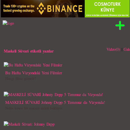
Video(0)
|
Gale
Maskeli Süvari etiketli yazılar
Bu Hafta Vizyondaki Yeni Filmler
Hangi filme gitmeli?
MASKELİ SÜVARİ Johnny Depp 5 Temmuz da Vizyonda!
Nefes kesen bir macera sizleri bekliyor.