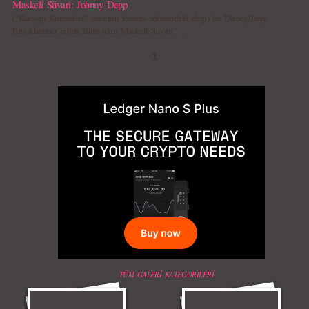
Maskeli Süvari: Johnny Depp
(“Karayip Korsanları” serisinin kamera arkasındaki ekip) bir Disney/Jerry
Bruckheimer Films, filmi olan Maskeli Süvari” ...
1
TÜM GALERİ KATEGORİLERİ