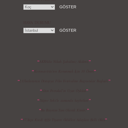
HAVA DURUMU
“
”
AKRA’da Nikah Şahidiniz Akdeniz
“
”
Koronavirüs’ten Korunmak İçin 10 Öneri
“
”
2.Uluslararası Distopya Film Festivaline Başvurular Başladı!
“
”
Altın Portakal’ın Uzun Öyküsü
“
”
'Süper Seks'le zamanda kaybolun!
“
”
Bu Bayram Tam Olarak Kimin?
“
”
17.Yapı Kredi Afife Tiyatro Ödülleri Adayları Belli Oldu