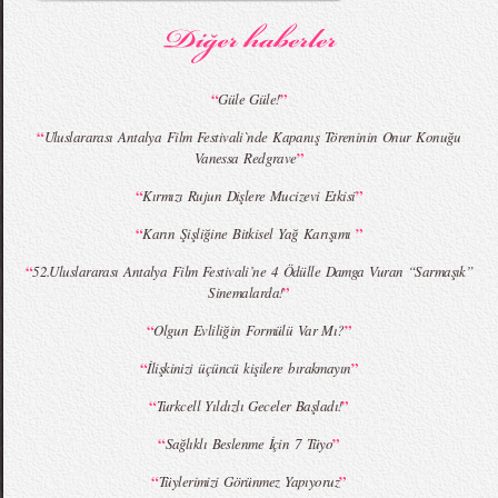
Koleksiyonu
Koleksiyonu
“
”
Güle Güle!
“
Uluslararası Antalya Film Festivali`nde Kapanış Töreninin Onur Konuğu
”
Vanessa Redgrave
MBFWI - Giray Sepin 2015 Yaz Koleksiyonu
MBFWI - Burçe Bekrek 2015 Yaz Koleksiyonu
“
”
Kırmızı Rujun Dişlere Mucizevi Etkisi
“
”
Karın Şişliğine Bitkisel Yağ Karışımı
“
52.Uluslararası Antalya Film Festivali’ne 4 Ödülle Damga Vuran “Sarmaşık”
”
Sinemalarda!
“
”
Olgun Evliliğin Formülü Var Mı?
“
”
İlişkinizi üçüncü kişilere bırakmayın
“
”
Turkcell Yıldızlı Geceler Başladı!
“
”
Sağlıklı Beslenme İçin 7 Tüyo
“
”
Tüylerimizi Görünmez Yapıyoruz