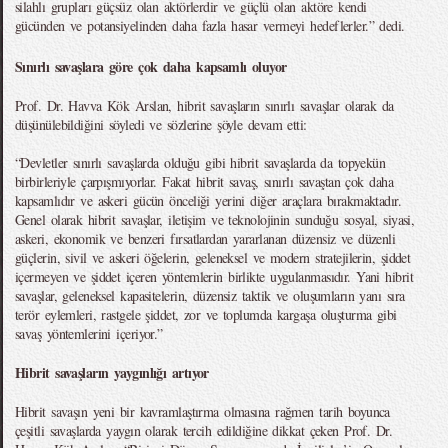
silahlı grupları güçsüz olan aktörlerdir ve güçlü olan aktöre kendi
gücünden ve potansiyelinden daha fazla hasar vermeyi hedeflerler.” dedi.
Sınırlı savaşlara göre çok daha kapsamlı oluyor
Prof. Dr. Havva Kök Arslan, hibrit savaşların sınırlı savaşlar olarak da
düşünülebildiğini söyledi ve sözlerine şöyle devam etti:
“Devletler sınırlı savaşlarda olduğu gibi hibrit savaşlarda da topyekün
birbirleriyle çarpışmıyorlar. Fakat hibrit savaş, sınırlı savaştan çok daha
kapsamlıdır ve askeri gücün önceliği yerini diğer araçlara bırakmaktadır.
Genel olarak hibrit savaşlar, iletişim ve teknolojinin sunduğu sosyal, siyasi,
askeri, ekonomik ve benzeri fırsatlardan yararlanan düzensiz ve düzenli
güçlerin, sivil ve askeri öğelerin, geleneksel ve modern stratejilerin, şiddet
içermeyen ve şiddet içeren yöntemlerin birlikte uygulanmasıdır. Yani hibrit
savaşlar, geleneksel kapasitelerin, düzensiz taktik ve oluşumların yanı sıra
terör eylemleri, rastgele şiddet, zor ve toplumda kargaşa oluşturma gibi
savaş yöntemlerini içeriyor.”
Hibrit savaşların yaygınlığı artıyor
Hibrit savaşın yeni bir kavramlaştırma olmasına rağmen tarih boyunca
çeşitli savaşlarda yaygın olarak tercih edildiğine dikkat çeken Prof. Dr.