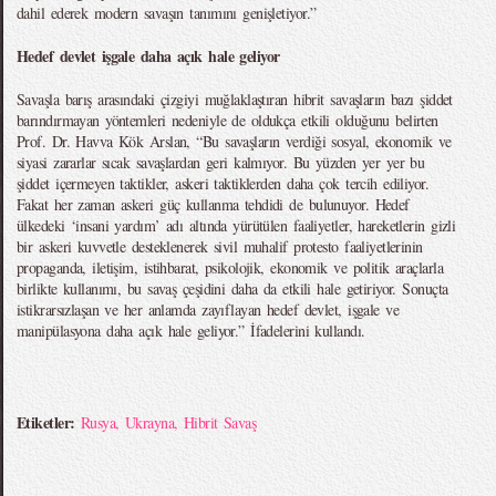
dahil ederek modern savaşın tanımını genişletiyor.”
Hedef devlet işgale daha açık hale geliyor
Savaşla barış arasındaki çizgiyi muğlaklaştıran hibrit savaşların bazı şiddet
barındırmayan yöntemleri nedeniyle de oldukça etkili olduğunu belirten
Prof. Dr. Havva Kök Arslan, “Bu savaşların verdiği sosyal, ekonomik ve
siyasi zararlar sıcak savaşlardan geri kalmıyor. Bu yüzden yer yer bu
şiddet içermeyen taktikler, askeri taktiklerden daha çok tercih ediliyor.
Fakat her zaman askeri güç kullanma tehdidi de bulunuyor. Hedef
ülkedeki ‘insani yardım’ adı altında yürütülen faaliyetler, hareketlerin gizli
bir askeri kuvvetle desteklenerek sivil muhalif protesto faaliyetlerinin
propaganda, iletişim, istihbarat, psikolojik, ekonomik ve politik araçlarla
birlikte kullanımı, bu savaş çeşidini daha da etkili hale getiriyor. Sonuçta
istikrarsızlaşan ve her anlamda zayıflayan hedef devlet, işgale ve
manipülasyona daha açık hale geliyor.” İfadelerini kullandı.
Etiketler:
Rusya
,
Ukrayna
,
Hibrit Savaş