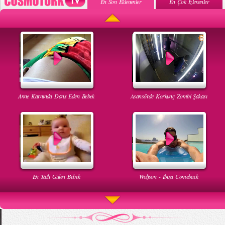
En Son Eklenenler
En Çok İzlenenler
Anne Karnında Dans Eden Bebek
Asansörde Korkunç Zombi Şakası
En Tatlı Gülen Bebek
Wolfson - Ibiza Comeback