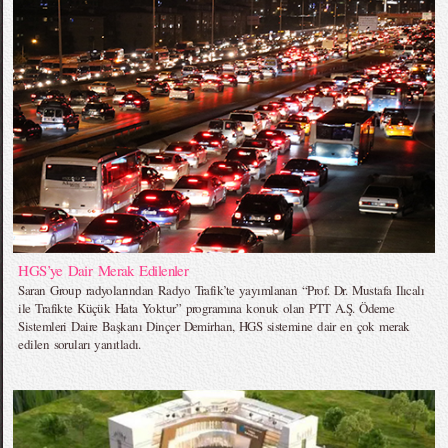
HGS’ye Dair Merak Edilenler
Saran Group radyolarından Radyo Trafik’te yayımlanan “Prof. Dr. Mustafa Ilıcalı
ile Trafikte Küçük Hata Yoktur” programına konuk olan PTT A.Ş. Ödeme
Sistemleri Daire Başkanı Dinçer Demirhan, HGS sistemine dair en çok merak
edilen soruları yanıtladı.