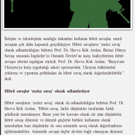
İletişim ve teknolojinin sunduğu imkanları kullanan hibrit savaşlar, sınırlı
savaştan çok daha kapsamlı gerçekleşiyor. Hibrit savaşların ‘melez savaş’
olarak adlandırıldığını belirten Prof. Dr. Havva Kök Arslan, Birinci Dünya
Savaşı sırasında İngilizler’in Osmanlı Devleti’ne karşı faaliyetlerinin hibrit
savaşın izlerini taşıdığını söyledi. Prof. Dr. Havva Kök Arslan, “Rusya’nın
Ukrayna’ya karşı uyguladığı askeri operasyonlar, Ukrayna hükümetini
yıldırma ve yıpratma politikaları da hibrit savaş olarak değerlendirilebilir.”
dedi.
Hibrit savaşlar ‘melez savaş’ olarak adlandırılıyor
Hibrit savaşların ‘melez savaş’ olarak da adlandırıldığını belirten Prof. Dr.
Havva Kök Arslan, “Hibrit savaş, farklı düşünürler tarafından farklı
şekillerde tanımlanıyor. Bunu yeni bir kavram olarak ele alan düşünürler,
hibrit savaşı düzensiz ve düzenli güçlerin birlikte kullanımı olarak
tanımlarken bazı düşünürler de onu asimetrik savaş olarak değerlendirme
eğilimindedirler. Asimetrik savaşta hiçbir devlete bağlı olamayan düzensiz