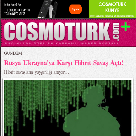
GÜNDEM
Rusya Ukrayna’ya Karşı Hibrit Savaş Açtı!
Hibrit savaşların yaygınlığı artıyor…