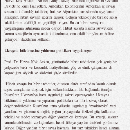
Havva Kök Arslan, “Birinci Dünya Savaşı sırasında İngilizler’in Osmanlı
Devleti’ne karşı faaliyetleri, Amerikan kolonilerinin Amerikan iç savaşı
sırasında kullandığı taktikler, Irak ve Afganistan savaşlarında uygulanan
stratejiler, hibrit savaşın izlerini taşıyor. Gelişen teknolojiyle birlikte savaş
taktiklerinin etkililiği ve çeşitliliği artıyor. Bu da hibrit savaşların
yaygınlığının artmasına neden oluyor. Hibrit savaşta karma kuvvetlerle
karma stratejilerin aynı anda kullanılması, onu etkili bir yöntem haline
getiriyor.” ifadelerini kullandı.
Ukrayna hükümetine yıldırma politikası uygulanıyor
Prof. Dr. Havva Kök Arslan, günümüzde hibrit tehditlerin çok geniş bir
yelpazede terör ve korsanlık faaliyetlerini, göç ve etnik çatışmaları da
kapsadığını söyledi ve sözlerini şöyle sürdürdü:
“Hibrit savaşta bu hibrit tehditler, düşman aktör tarafından kasıtlı olarak
siyasi amaçlarına ulaşmak için kullanılmaktadır. Bu bağlamda örneğin
Rusya’nın Ukrayna’ya karşı uyguladığı askeri operasyonlar, Ukrayna
hükümetini yıldırma ve yıpratma politikaları da hibrit savaş olarak
değerlendirilebilir. Rusya’nın uzun yıllardır uyguladığı ‘maskirovka’ yani
yanıltma ve gizleme stratejisi; yoğun propaganda, fiziksel güç kullanma
tehdidi ve şiddet içermeyen diğer yöntemleri kapsıyor. Bu strateji, savaşın
tanımlanabilmesini zorlaştırırken, hedef ülkeye yapılan tacizleri görünmez
kılıyor. Diğer yandan hibrit savaş kavramı, bu tarz taktikleri kendi alanına