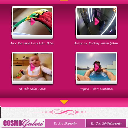
Anne Karnında Dans Eden Bebek
Asansörde Korkunç Zombi Şakası
En Tatlı Gülen Bebek
Wolfson - Ibiza Comeback
En Son Eklenenler
En Çok Görüntülenenler