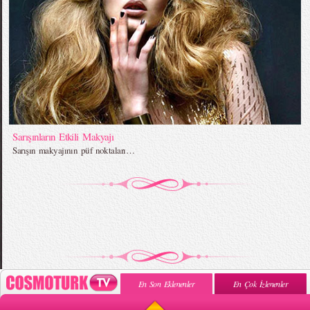
Sarışınların Etkili Makyajı
Sarışın makyajının püf noktaları…
En Son Eklenenler
En Çok İzlenenler