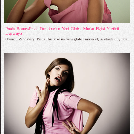
Prada Beauty/Prada Paradoxe`un Yeni Global Marka Elçisi Yüzünü
Duyuruyor
Oyuncu Zendaya`yı Prada Paradoxe`un yeni global marka elçisi olarak duyurdu...