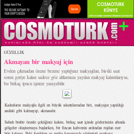
GÜZELLİK
Akmayan bir makyaj için
Evden çıkmadan özene bezene yaptığınız makyajdan, bir-iki saat
sonra geriye kalan sadece göz altlarınıza yayılan makyaj kalıntılarıysa,
bu birkaç ipucu işinize yarayabilir.
Kadınların makyajla ilgili en büyük sıkıntılarından biri, makyajın yapıldığı
andaki gibi kalmayıp, akmasıdır.
Sabah binbir özenle çektiğiniz kalem, birkaç saat içinde gözlerinizin altında
gölgeler oluşturmaya başlarken, bir fincan kahvenin ardından rujdan eser
bile kalmaz. Peki fondöten ve pudra karışımıyla yüzünüzü maskeye