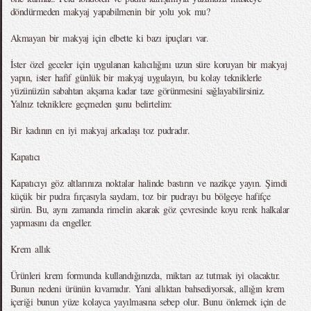
döndürmeden makyaj yapabilmenin bir yolu yok mu?
Akmayan bir makyaj için elbette ki bazı ipuçları var.
İster özel geceler için uygulanan kalıcılığını uzun süre koruyan bir makyaj
yapın, ister hafif günlük bir makyaj uygulayın, bu kolay tekniklerle
yüzünüzün sabahtan akşama kadar taze görünmesini sağlayabilirsiniz.
Yalnız tekniklere geçmeden şunu belirtelim:
Bir kadının en iyi makyaj arkadaşı toz pudradır.
Kapatıcı
Kapatıcıyı göz altlarınıza noktalar halinde bastırın ve nazikçe yayın. Şimdi
küçük bir pudra fırçasıyla saydam, toz bir pudrayı bu bölgeye hafifçe
sürün. Bu, aynı zamanda rimelin akarak göz çevresinde koyu renk halkalar
yapmasını da engeller.
Krem allık
Ürünleri krem formunda kullandığınızda, miktarı az tutmak iyi olacaktır.
Bunun nedeni ürünün kıvamıdır. Yani allıktan bahsediyorsak, allığın krem
içeriği bunun yüze kolayca yayılmasına sebep olur. Bunu önlemek için de