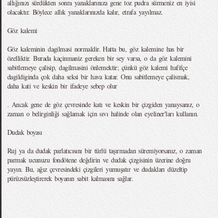
allığınızı sürdükten sonra yanaklarınıza gene toz pudra sürmeniz en iyisi
olacaktır. Böylece allık yanaklarınızda kalır, etrafa yayılmaz.
Göz kalemi
Göz kaleminin dagilmasi normaldir. Hatta bu, göz kalemine has bir
özelliktir. Burada kaçinmaniz gereken bir sey varsa, o da göz kalemini
sabitlemeye çalisip, dagilmasini önlemektir; çünkü göz kalemi hafifçe
dagildiginda çok daha seksi bir hava katar. Onu sabitlemeye çalismak,
daha kati ve keskin bir ifadeye sebep olur
. Ancak gene de göz çevresinde katı ve keskin bir çizgiden yanaysanız, o
zaman o belirginliği sağlamak için sıvı halinde olan eyeliner'ları kullanın.
Dudak boyası
Ruj ya da dudak parlatıcısını bir türlü taşırmadan süremiyorsanız, o zaman
parmak ucunuzu fondötene değdirin ve dudak çizgisinin üzerine doğru
yayın. Bu, ağız çevresindeki çizgileri yumuşatır ve dudakları düzeltip
pürüzsüzleştirerek boyanın sabit kalmasını sağlar.