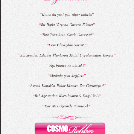
“
”
Koton'da yeni yıla süper indirim
“
”
Bu Hafta Vizyona Girecek Filmler
MBFWI - Giray Sepin 2015 Yaz Koleksiyonu
MBFWI - Burçe Bekrek 2015 Yaz Koleksiyonu
“
”
Türk Tekstilinin Gövde Gösterisi!
“
”
Cem Yılmaz’dan Smart!
“
”
Sık Seyahat Edenler Planlarını Mobil Uygulamadan Yapıyor
“
”
Aşk bitince ne olacak?
“
”
Modada yeni keşiflere
“
”
Asmalı Konak'ın Rekor Kırması Zor Görünüyor!
“
”
Bel Ağrısından Kurtulmanın 9 Doğal Yolu
“
”
Kor Ateş Üzerinde Yürütecek!