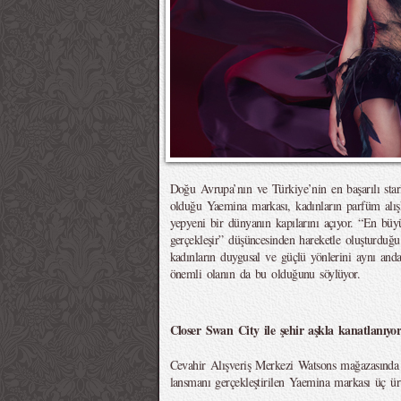
Doğu Avrupa’nın ve Türkiye’nin en başarılı star
olduğu Yaemina markası, kadınların parfüm alışka
yepyeni bir dünyanın kapılarını açıyor. “En büy
gerçekleşir” düşüncesinden hareketle oluşturdu
kadınların duygusal ve güçlü yönlerini aynı anda 
önemli olanın da bu olduğunu söylüyor.
Closer Swan City ile şehir aşkla kanatlanıyor
Cevahir Alışveriş Merkezi Watsons mağazasında
lansmanı gerçekleştirilen Yaemina markası üç ü