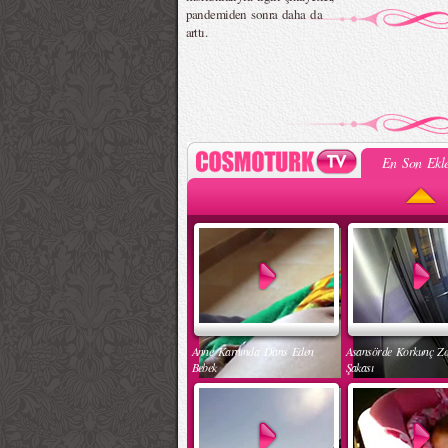
pandemiden sonra daha da
arttı.
En Son Ekle
Anne Karnında Dans Eden
Asansörde Korkunç Z
Bebek
Şakası