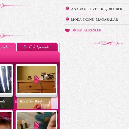
ANAOKULU VE KREŞ REHBERİ
MODA İKONU MAĞAZALAR
DİĞER ADRESLER
nenler
En Çok İzlenenler
ombi
En Tatlı Gülen Bebek