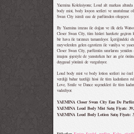
Yaemina Koleksiyonu; Loud alt markası altında b
body mist, body losyon serileri ve unutulmaz olm
Swan City isimli eau de parfümden oluşuyor.
By Yaemina imzası ile doğan ve ilk defa Watson
Closer Swan City, tüm hisleri harekete geçiren
bir hava ile tarzınızı tamamlıyor. İçeriğindeki e
meyvelerden gelen egzotizm ile vanilya ve yasemi
Closer Swan City, parfümün sınırlarını yeniden 
imajını şişesiyle de yansıtırken her an göz önün
duygusal yönünü de vurguluyor.
Loud body mist ve body lotion serileri ise özel 
verdiği bahar tazeliği hissi ile tüm kadınların r
Love, Smile ve Dance seçenekleri ile tüm kadınl
vadediyor.
YAEMINA Closer Swan City Eau De Parfüm 
YAEMINA Loud Body Mist Satış Fiyatı: 39
YAEMINA Loud Body Lotion Satış Fiyatı: 
Etiketler:
Emina Sandal
,
parfüm
,
Koku
,
güzell