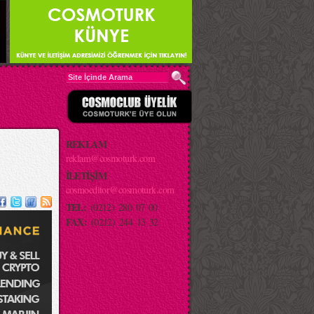
REKLAM
reklam@cosmoturk.com
İLETİŞİM
cosmoeditor@cosmoturk.com
TEL:
(0212) 280 07 00
FAX:
(0212) 244 13 32