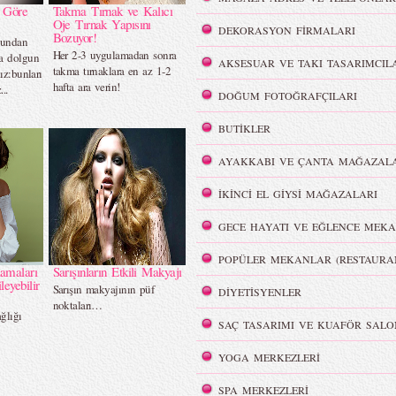
e Göre
Takma Tırnak ve Kalıcı
Oje Tırnak Yapısını
DEKORASYON FİRMALARI
Bozuyor!
ğundan
Her 2-3 uygulamadan sonra
a dolgun
AKSESUAR VE TAKI TASARIMCIL
takma tırnaklara en az 1-2
ız:bunları
hafta ara verin!
..
DOĞUM FOTOĞRAFÇILARI
BUTİKLER
AYAKKABI VE ÇANTA MAĞAZALA
İKİNCİ EL GİYSİ MAĞAZALARI
GECE HAYATI VE EĞLENCE MEKA
POPÜLER MEKANLAR (RESTAURA
lamaları
Sarışınların Etkili Makyajı
leyebilir
Sarışın makyajının püf
DİYETİSYENLER
noktaları…
ğlığı
SAÇ TASARIMI VE KUAFÖR SALO
YOGA MERKEZLERİ
SPA MERKEZLERİ