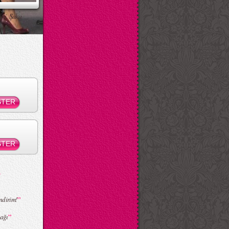
ksi Şaka
”
ndirim!
”
sağı