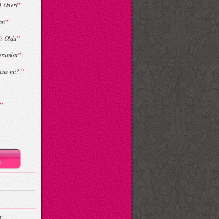
”
0 Öneri
”
zan
”
li Oldu
”
urumlar
”
prens mi?
”
I