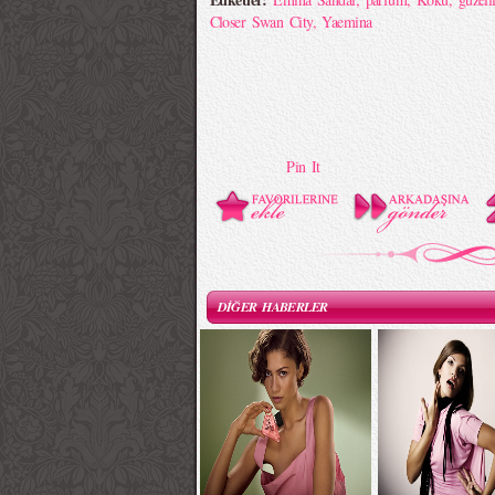
Closer Swan City
,
Yaemina
Pin It
DİĞER HABERLER