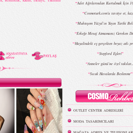
“
Adet Ağrılarından Kurtulmak İçin 1
“
Cosmoturk.com’u tavsiye et, ka
“
Muhteşem Yüzyıl`ın Yayın Tarihi Bel
“
Erkeğe Mesaj Atmamanız Gereken D
“
Hayalindeki eş gerçekten beyaz atlı 
“
”
Stepford Eşleri
“
Anneler günü’ne özel takılar...
“
”
Sıcak Havalarda Beslenme
OUTLET CENTER ADRESLERİ
MODA TASARIMCILARI
MAĞAZA ADRES VE TELEFONLAR