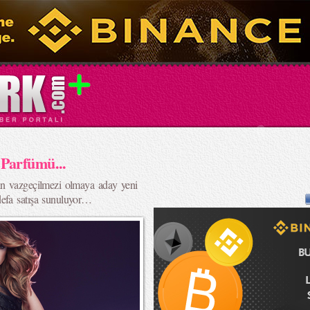
Parfümü...
ın vazgeçilmezi olmaya aday yeni
defa satışa sunuluyor…