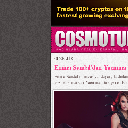
GÜZELLİK
Emina Sandal’dan Yaemina 
Emina Sandal’ın imzasıyla doğan, kadınlar
kozmetik markası Yaemina Türkiye’de ilk 