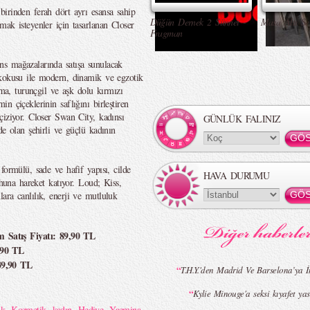
irinden ferah dört ayrı esansa sahip
Düğün Dernek 2 Sünnet -
Masa Altı Se
ak isteyenler için tasarlanan Closer
Fragman
s mağazalarında satışa sunulacak
 kokusu ile modern, dinamik ve egzotik
lma, turunçgil ve aşk dolu kırmızı
n çiçeklerinin saflığını birleştiren
çiziyor. Closer Swan City, kadınsı
GÜNLÜK FALINIZ
de olan şehirli ve güçlü kadının
formülü, sade ve hafif yapısı, cilde
HAVA DURUMU
uhuna hareket katıyor. Loud; Kiss,
ara canlılık, enerji ve mutluluk
Satış Fiyatı: 89,90 TL
,90 TL
39,90 TL
“
T.H.Y.'den Madrid Ve Barselona’ya İ
“
Kylie Minouge'a seksi kıyafet ya
ik
,
Kozmetik
,
kadın
,
Hediye
,
Yaemina