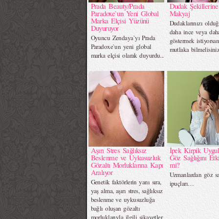
Prada Beauty/Prada
Dudak Şekillerin
Paradoxe`un Yeni Global
Makyaj
Marka Elçisi Yüzünü
Dudaklarınızı oldu
Duyuruyor
daha ince veya dah
Oyuncu Zendaya`yı Prada
göstermek istiyorsan
Paradoxe`un yeni global
mutlaka bilmelisiniz.
marka elçisi olarak duyurdu...
Aşırı Stres Sağlıksız
İpek Kirpik Uygu
Beslenme ve Uykusuzluk
Göz Sağlığını Etki
Gözaltı Morluklarına Kapı
mi?
Aralıyor
Uzmanlardan göz sa
Genetik faktörlerin yanı sıra,
ipuçları…
yaş alma, aşırı stres, sağlıksız
beslenme ve uykusuzluğa
bağlı oluşan gözaltı
morluklarıyla ilgili şikayetler,