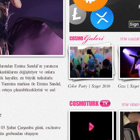
TÜM GALERİ
larından Emina Sandal’ın yaratıcısı
nlıklarını değiştiriyor ve onlara
ük hayaller, en büyük tutkularla
ğu Yaemina markası ile Emina Sandal,
Color Party | Sziget 2016
Ceza | Sziget
ortaya çıkarabileceklerini ve asıl
TÜM VIDEO
!
 03 Şubat Çarşamba günü, exclusive
rün grubundan oluşuyor.