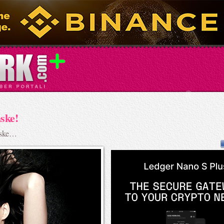
ske!
maske…