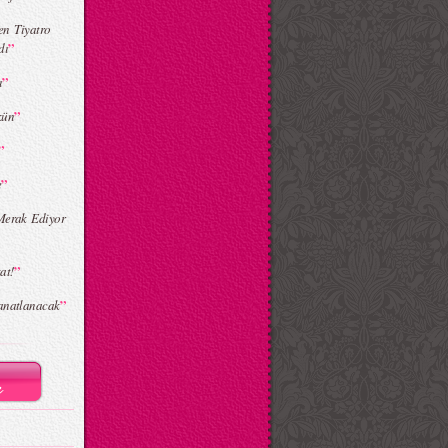
n Tiyatro
”
dı
”
ı
”
kün
”
”
e
Merak Ediyor
”
at!
”
anatlanacak