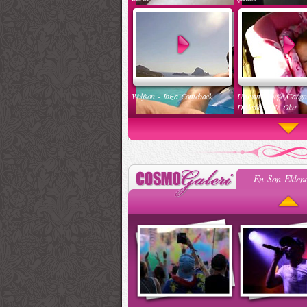
Wolfson - Ibiza Comeback
Uyuyan Bebeğe Gang
Dinletilirse Ne Olur
En Son Eklene
Kadınlar Dırdıra Kaç Yaşında
Güzel Hatun Kullanar
Başlar
Evsizlere Yardım Etme