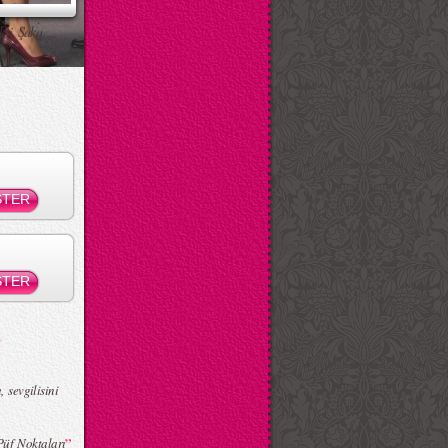
ksi Şaka
 sevgilisini
”
üf Noktaları