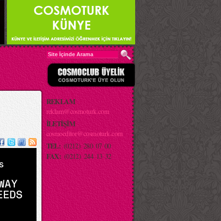
REKLAM
reklam@cosmoturk.com
İLETİŞİM
cosmoeditor@cosmoturk.com
TEL:
(0212) 280 07 00
FAX:
(0212) 244 13 32