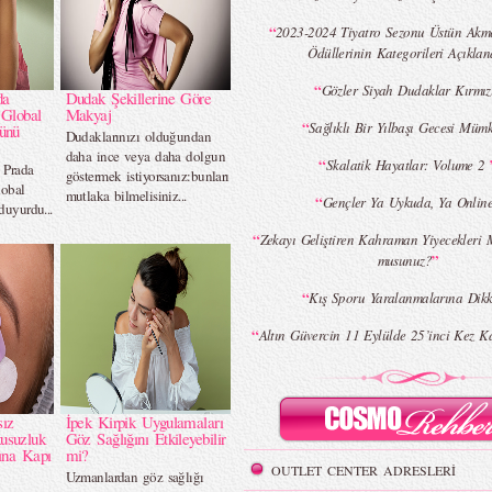
“
2023-2024 Tiyatro Sezonu Üstün Akme
Ödüllerinin Kategorileri Açıklan
“
Gözler Siyah Dudaklar Kırmız
da
Dudak Şekillerine Göre
 Global
Makyaj
“
Sağlıklı Bir Yılbaşı Gecesi Müm
ünü
Dudaklarınızı olduğundan
daha ince veya daha dolgun
“
Skalatik Hayatlar: Volume 2
 Prada
göstermek istiyorsanız:bunları
lobal
mutlaka bilmelisiniz...
“
Gençler Ya Uykuda, Ya Onlin
duyurdu...
“
Zekayı Geliştiren Kahraman Yiyecekleri 
”
musunuz?
“
Kış Sporu Yaralanmalarına Dikk
“
Altın Güvercin 11 Eylülde 25’inci Kez K
sız
İpek Kirpik Uygulamaları
usuzluk
Göz Sağlığını Etkileyebilir
ına Kapı
mi?
OUTLET CENTER ADRESLERİ
Uzmanlardan göz sağlığı