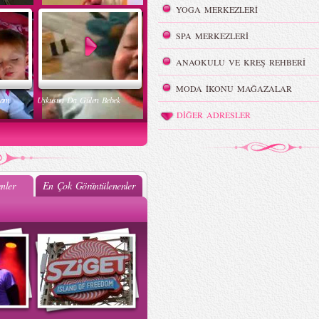
YOGA MERKEZLERİ
SPA MERKEZLERİ
ANAOKULU VE KREŞ REHBERİ
MODA İKONU MAĞAZALAR
nam
Uykusun Da Gülen Bebek
DİĞER ADRESLER
nler
En Çok Görüntülenenler
ak
Muhteşem Bebek Dansı
k