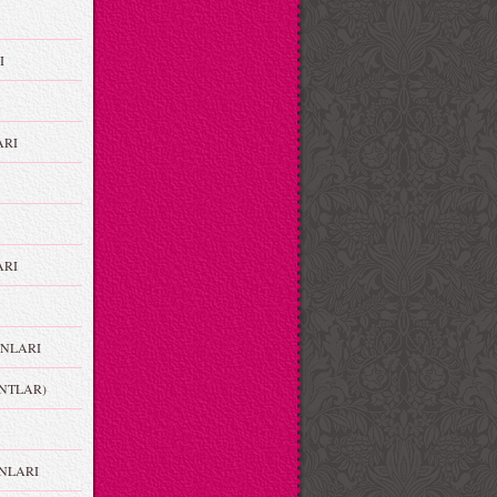
I
ARI
RI
NLARI
NTLAR)
NLARI