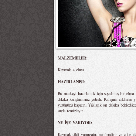
MALZEMELER:
Kaymak + elma
HAZIRLANIŞI:
Bu maskeyi hazırlamak için soyulmuş bir elma 
dakika karıştırmanız yeterli. Karışımı cildinize 
yüzünüzü kapatın. Yaklaşık on dakika bekledikte
suyla temizleyin.
NE İŞE YARIYOR:
Kaymak cildi yumuşatır, nemlendirir ve cilde elas