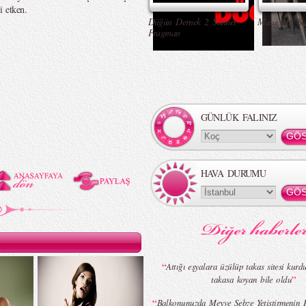
i etken.
Düğün Dernek 2 Sünnet -
Masa Altı Se
Fragman
GÜNLÜK FALINIZ
HAVA DURUMU
“
Attığı eşyalara üzülüp takas sitesi kurdu,
”
takasa koyan bile oldu
“
Balkonunuzda Meyve Sebze Yetiştirmenin P