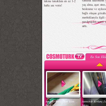
Genetik faktörlerin y
takma tırnaklara en az 1-2
yaş alma, aşırı stres,
hafta ara verin!
beslenme ve uykus
bağlı oluşan gözaltı
morluklarıyla ilgili 
pandemiden sonra 
arttı.
En Son Ekle
Anne Karnında Dans Eden
Asansörde Korkunç Z
Bebek
Şakası