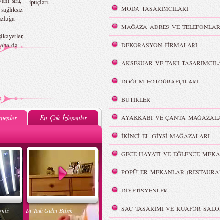
anı sıra,
ipuçları…
MODA TASARIMCILARI
 sağlıksız
uzluğa
MAĞAZA ADRES VE TELEFONLAR
şikayetler,
daha da
DEKORASYON FİRMALARI
AKSESUAR VE TAKI TASARIMCIL
DOĞUM FOTOĞRAFÇILARI
BUTİKLER
nenler
En Çok İzlenenler
AYAKKABI VE ÇANTA MAĞAZALA
İKİNCİ EL GİYSİ MAĞAZALARI
GECE HAYATI VE EĞLENCE MEKA
POPÜLER MEKANLAR (RESTAURA
DİYETİSYENLER
SAÇ TASARIMI VE KUAFÖR SALO
ombi
En Tatlı Gülen Bebek