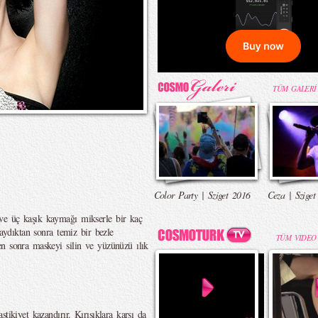
TÜM GALERİ
Color Party | Sziget 2016
Ceza | Sziget
ve üç kaşık kaymağı mikserle bir kaç
yaydıktan sonra temiz bir bezle
TÜM VIDEO
n sonra maskeyi silin ve yüzünüzü ılık
tikiyet kazandırır. Kırışıklara karşı da