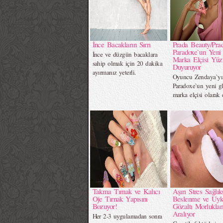
İnce Bacakların Sırrı
Prada Beauty/Pra
Paradoxe`un Yeni
İnce ve düzgün bacaklara
Marka Elçisi Yüz
sahip olmak için 20 dakika
Duyuruyor
ayırmanız yeterli.
Oyuncu Zendaya`yı
Paradoxe`un yeni g
marka elçisi olarak 
Takma Tırnak ve Kalıcı
Aşırı Stres Sağlık
Oje Tırnak Yapısını
Beslenme ve Uyk
Bozuyor!
Gözaltı Morluklar
Aralıyor
Her 2-3 uygulamadan sonra